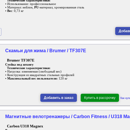
Технические характеристики:
• Использование: профессиональное
• Материал: нейлон,
PU
-материал, хромированная сталь
•
Вес
: 0,73 кг
Добави
Скамьи для жима / Brumer / TF307E
Brumer TF307E
Стойка под штангу
Технические характеристики:
• Нагрузка: изменяемая (свободный вес)
• Конструкция из квадратных стальных профилей
•
Максимальный вес пользователя:
120 кг
Добавить в заказ
Купить в рассрочку
Как куп
Магнитные велотренажеры / Carbon Fitness / U318 M
Carbon U318 Magnex