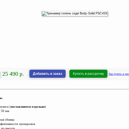
25 490 р.
Добавить в заказ
Купить в рассрочку
Как купить в ра
e.
штанги (
поставляются отдельно
)
х 50 мм
ная обивка
эффективности тренировок
: по высоте