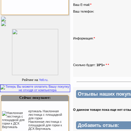
Ваш E-mail:
*
Ваш телефон:
Бесплатная сборка и доставка
товара!
Информация:
*
Сколько будет:
10*1=
*
*
Подарочный сертификат
SportLife
Рейтинг на
Yell.ru
.
Отзывы наших покупат
Сейчас покупают:
О данном товаре пока еще нет отз
ертикаль Наклонная
лестница с площадкой
для горки
Наклонная лестница с
Как заставить женщину
Добавить отзыв:
площадкой для горки к
заниматся спортом?
ДСК Вертикаль