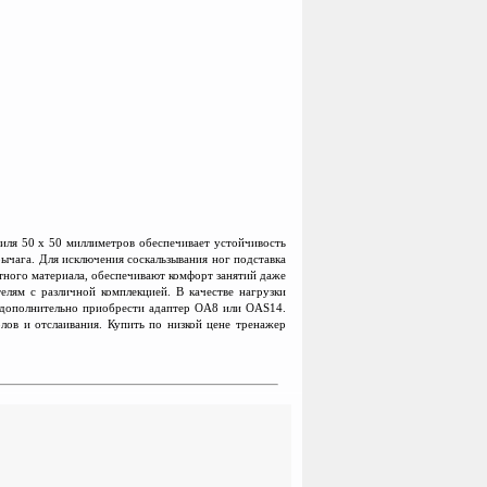
иля 50 х 50 миллиметров обеспечивает устойчивость
ычага. Для исключения соскальзывания ног подставка
тного материала, обеспечивают комфорт занятий даже
елям с различной комплекцией. В качестве нагрузки
 дополнительно приобрести адаптер OA8 или OAS14.
лов и отслаивания. Купить по низкой цене тренажер