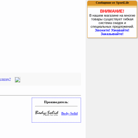
Сообщение от SportLife
ВНИМАНИЕ!
В нашем магазине на многие
товары существует гибкая
система скидок и
специальных предложений.
Звоните! Узнавайте!
Заказывайте!
ссрочку?
Производитель
:
Body-Solid