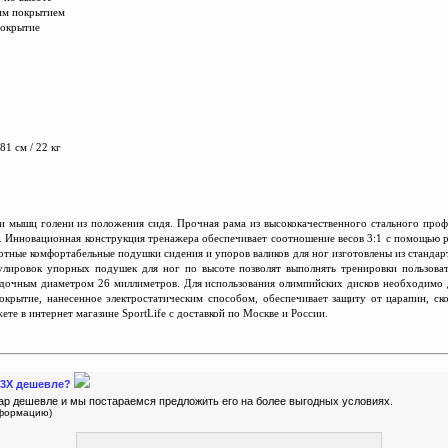
щим покрытием
покрытие
81 см / 22 кг
и мышц голени из положения сидя. Прочная рама из высококачес
т
венного стального проф
 Инновационная конструкция тренажера обеспечивает соотношение весов 3:1 с помощью р
отные комфортабельные подушки сидения и упоров валиков для ног изготовлены из стандар
лировок упорных подушек для ног по высоте позволят выполнять тренировки пользоват
адочным диаметром 26 миллиметров. Для использования олимпийских дисков необходимо
крытие, нанесенное электростатическим способом, обеспечивает защиту от царапин, ско
те в интернет магазине SportLife с доставкой по Москве и России.
C43X дешевле?
ар дешевле и мы постараемся предложить его на более выгодных условиях.
нформацию)