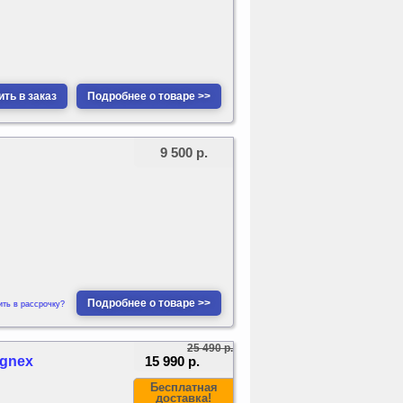
ть в заказ
Подробнее о товаре >>
9 500 р.
Подробнее о товаре >>
ить в рассрочку?
25 490 р.
15 990 р.
agnex
Бесплатная
доставка!