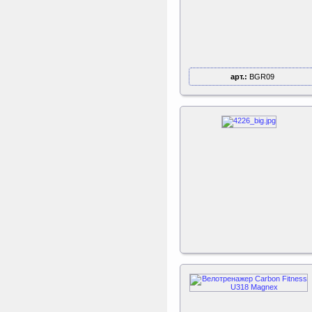
арт.:
BGR09