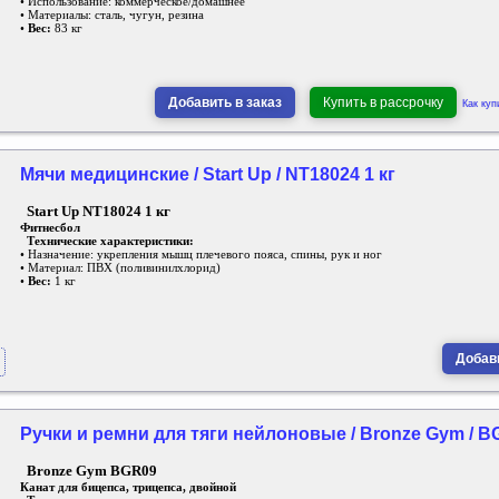
• Использование: коммерческое/домашнее
• Материалы: сталь, чугун, резина
•
Вес:
83 кг
Добавить в заказ
Купить в рассрочку
Как куп
Мячи медицинские / Start Up / NT18024 1 кг
Start Up NT18024 1 кг
Фитнесбол
Технические характеристики:
• Назначение: укрепления мышц плечевого пояса, спины, рук и ног
• Материал: ПВХ (поливинилхлорид)
•
Вес:
1 кг
Добави
Ручки и ремни для тяги нейлоновые / Bronze Gym / 
Bronze Gym BGR09
Канат для бицепса, трицепса, двойной