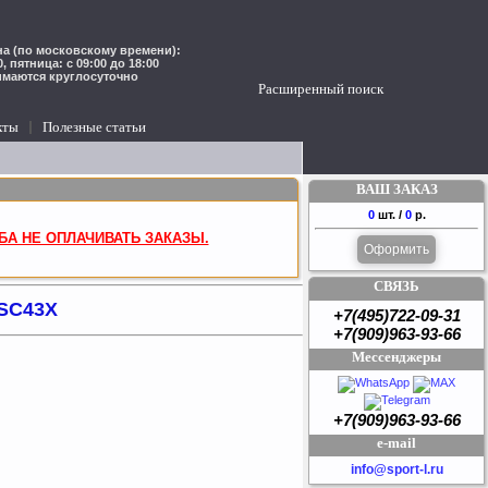
а (по московскому времени):
00, пятница: с 09:00 до 18:00
имаются круглосуточно
Расширенный поиск
кты
Полезные статьи
ВАШ ЗАКАЗ
0
шт. /
0
р.
БА НЕ ОПЛАЧИВАТЬ ЗАКАЗЫ.
Оформить
СВЯЗЬ
PSC43X
+7(495)722-09-31
+7(909)963-93-66
Мессенджеры
+7(909)963-93-66
e-mail
info@sport-l.ru