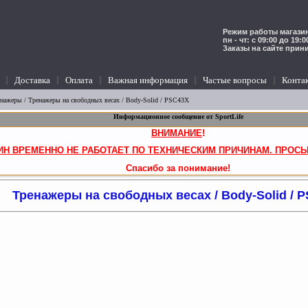
Режим работы магазин
пн - чт: с 09:00 до 19:
Заказы на сайте прин
Доставка
Оплата
Важная информация
Частые вопросы
Конта
енажеры
/
Тренажеры на свободных весах
/ Body-Solid / PSC43X
Информационное сообщение от SportLife
ВНИМАНИЕ
!
ИН ВРЕМЕННО НЕ РАБОТАЕТ ПО ТЕХНИЧЕСКИМ ПРИЧИНАМ. ПРОСЬ
Спасибо за понимание!
Тренажеры на свободных весах / Body-Solid / 