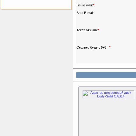
Ваше имя:
*
Ваш E-mail:
Sport Elite Каркас
батута 3,05м (Т-
коннектор)
Каркас батута Sport Elite
Текст отзыва:
*
диаметром 3,05 метра
(10FT)
Сколько будет:
6+8
*
Kettler Swing
Дополнительные качели
для игрового комплекса
Play Tower
Perfetto Sport Дуга
каркаса для батута
Activity 10
Дуга каркаса для батута
Perfetto Sport Activity 10’
(305 см)