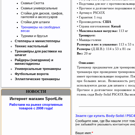
Скамьи Скотта
• Подставка для ног с противоскользя
• Прочное и долговечное порошковое 
Скамьи универсальные
• Артикул: PSC43X
Стойки для дисков, грифов,
гантелей и аксессуаров
• Гарантия: 1 год
• Производитель:
США
Стойки для штанги
• Страна изготовления:
Китай
Тренажеры на свободных
•
Максимальная нагрузка:
113 кг
весах
Тренирует:
Турники и брусья
• Мышцы голени
Степперы и министепперы
Размеры и вес в упаковке:
113 х 53 х 
Теннис настольный
Размеры
(Д.Ш.В.): 114 х 53 х 81 см
Тренажёры для растяжки на
Вес:
20 кг
шпагат
Райдеры (наездники) и
Описание:
министадионы
Тренажер предназначен для
т
ренировк
Универсальные тренажеры
тренажера при проведении тренировок.
Футбольные ворота
имеет противоскользящее покрытие. Пл
Эллиптические тренажеры
при больших весах. Возможность регу
используются диски для штанги с пос
Прочное и долговечное порошковое по
НОВОСТИ
голень сидя Body-Solid PSC43X Вы може
Интернет магазин SportLife
Работаем на рынке спортивных
товаров с 2008 года!
Знаете где купить Body-Solid / PS
Сообщите нам, где Вы нашли этот тов
(не забывайте указывать контактную и
Ваше имя:
*