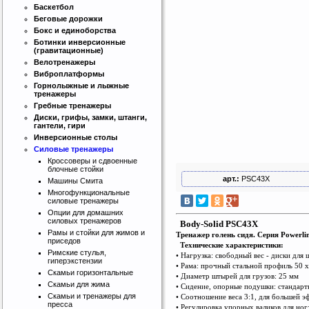
Баскетбол
Беговые дорожки
Бокс и единоборства
Ботинки инверсионные
(гравитационные)
Велотренажеры
Виброплатформы
Горнолыжные и лыжные
тренажеры
Гребные тренажеры
Диски, грифы, замки, штанги,
гантели, гири
Инверсионные столы
Силовые тренажеры
Кроссоверы и сдвоенные
блочные стойки
арт.:
PSC43X
Машины Смита
Многофункциональные
силовые тренажеры
Опции для домашних
силовых тренажеров
Body-Solid PSC43X
Рамы и стойки для жимов и
Тренажер голень сидя. Серия Powerlin
приседов
Технические характеристики:
Римские стулья,
• Нагрузка: свободный вес - диски для 
гиперэкстензии
• Рама: прочный стальной профиль 50 
Скамьи горизонтальные
• Диаметр штырей для грузов: 25 мм
Скамьи для жима
• Сидение, опорные подушки: стандарт
Скамьи и тренажеры для
• Соотношение веса 3:1, для большей 
пресса
• Регулировка упорных валиков для ног