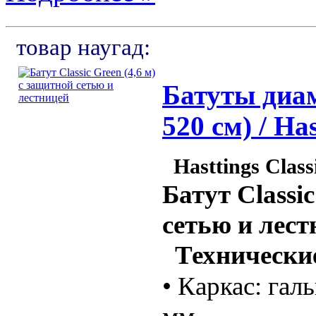
товар наугад:
Батуты диам
520 см) / Has
Hasttings Classi
Батут Classic
сетью и лест
Технические
• Каркас: гал