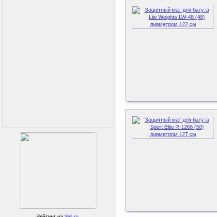
Sport Elite Каркас
батута 3,05м (Т-
коннектор)
Рейтинг на
Yell.ru
.