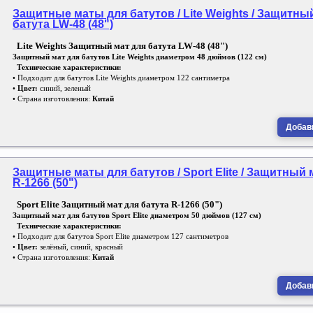
Защитные маты для батутов / Lite Weights / Защитны
батута LW-48 (48")
Lite Weights Защитный мат для батута LW-48 (48")
Защитный мат для батутов Lite Weights диаметром 48 дюймов (122 см)
Технические характеристики:
• Подходит для батутов Lite Weights диаметром 122 сантиметра
•
Цвет:
синий, зеленый
• Страна изготовления:
Китай
Добави
Защитные маты для батутов / Sport Elite / Защитный 
R-1266 (50")
Sport Elite Защитный мат для батута R-1266 (50")
Защитный мат для батутов Sport Elite диаметром 50 дюймов (127 см)
Технические характеристики:
• Подходит для батутов Sport Elite диаметром 127 сантиметров
•
Цвет:
зелёный, синий, красный
• Страна изготовления:
Китай
Добави