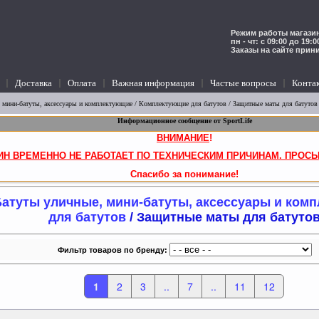
Режим работы магазин
пн - чт: с 09:00 до 19:
Заказы на сайте прин
Доставка
Оплата
Важная информация
Частые вопросы
Конта
 мини-батуты, аксессуары и комплектующие
/
Комплектующие для батутов
/ Защитные маты для батутов
Информационное сообщение от SportLife
ВНИМАНИЕ
!
ИН ВРЕМЕННО НЕ РАБОТАЕТ ПО ТЕХНИЧЕСКИМ ПРИЧИНАМ. ПРОСЬ
Спасибо за понимание!
атуты уличные, мини-батуты, аксессуары и ком
для батутов
/ Защитные маты для батуто
Фильтр товаров по бренду:
1
2
3
..
7
..
11
12