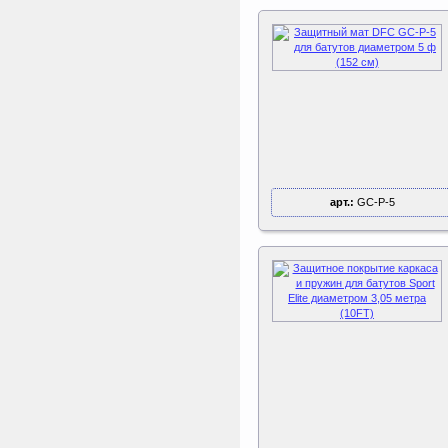
арт.:
GC-P-5