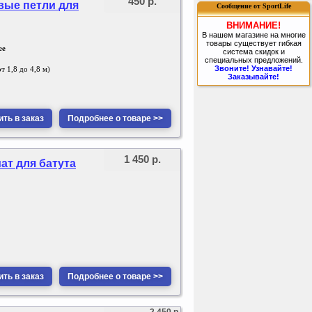
450 р.
вые петли для
Сообщение от SportLife
ВНИМАНИЕ!
В нашем магазине на многие
товары существует гибкая
ee
система скидок и
специальных предложений.
Звоните! Узнавайте!
т 1,8 до 4,8 м)
Заказывайте!
ть в заказ
Подробнее о товаре >>
1 450 р.
ат для батута
ть в заказ
Подробнее о товаре >>
2 450 р.