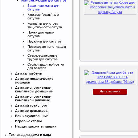
Комплектующие для батутов
Защитные маты для
батутов
Каркасы (рамы) для
батутов
Колпачки для стоек
защитной сети батута
Ножки для мини-
батутов
Пружины для батутов
Прыжковые полотна для
батутов
Стекловолоконные
трубки для батутов
Стойки защитной сетки
для батутов
Детская мебель
Детские механические
лошадки
Детские спортивные
Интернет магазин SportLife
комплексы домашние
Нет в наличии
Работаем на рынке спортивных
Детские спортивные
товаров с 2008 года!
комплексы уличные
Детский транспорт
Детские тренажеры
Ели искусственные
Игровые столы
Нарды, шахматы, шашки
Техника для дома и сада