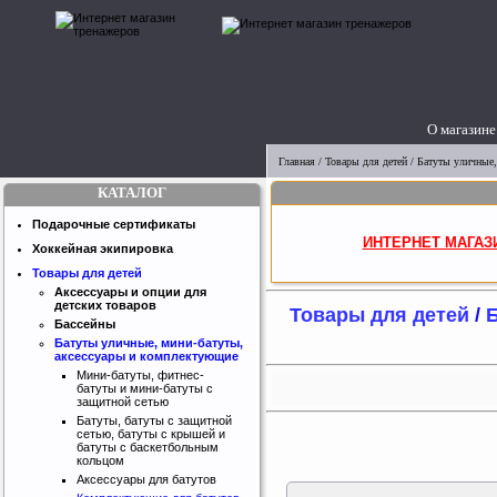
О магазине
Главная
/
Товары для детей
/
Батуты уличные,
КАТАЛОГ
Подарочные сертификаты
ИНТЕРНЕТ МАГАЗ
Хоккейная экипировка
Товары для детей
Аксессуары и опции для
детских товаров
Товары для детей
/
Б
Бассейны
Батуты уличные, мини-батуты,
аксессуары и комплектующие
Мини-батуты, фитнес-
батуты и мини-батуты с
защитной сетью
Батуты, батуты с защитной
сетью, батуты с крышей и
батуты с баскетбольным
кольцом
Аксессуары для батутов