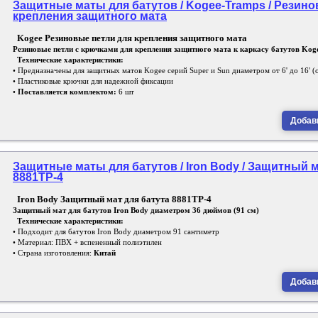
Защитные маты для батутов / Kogee-Tramps / Резино
крепления защитного мата
Kogee Резиновые петли для крепления защитного мата
Резиновые петли с крючками для крепления защитного мата к каркасу батутов Kog
Технические характеристики:
• Предназначены для защитных матов Kogee серий Super и Sun диаметром от 6' до 16' (о
• Пластиковые крючки для надежной фиксации
•
Поставляется комплектом:
6 шт
Добави
Защитные маты для батутов / Iron Body / Защитный м
8881TP-4
Iron Body Защитный мат для батута 8881TP-4
Защитный мат для батутов Iron Body диаметром 36 дюймов (91 см)
Технические характеристики:
• Подходит для батутов Iron Body диаметром 91 сантиметр
• Материал: ПВХ + вспененный полиэтилен
• Страна изготовления:
Китай
Добави