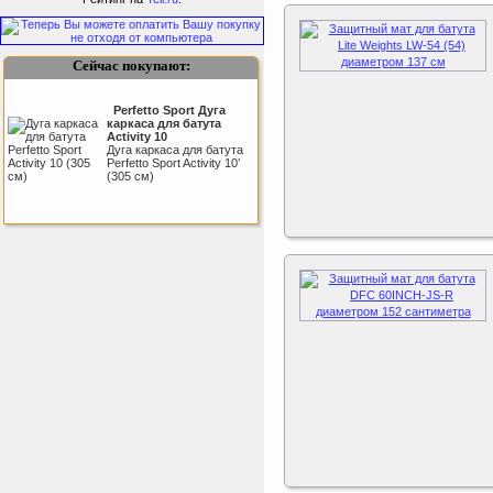
Каркас батута Sport Elite
диаметром 3,05 метра
(10FT)
Сейчас покупают:
Perfetto Sport Дуга
каркаса для батута
Activity 10
Дуга каркаса для батута
Perfetto Sport Activity 10’
(305 см)
Kettler Swing
Дополнительные качели
для игрового комплекса
Play Tower
ертикаль Наклонная
лестница с площадкой
для горки
Наклонная лестница с
площадкой для горки к
ДСК Вертикаль