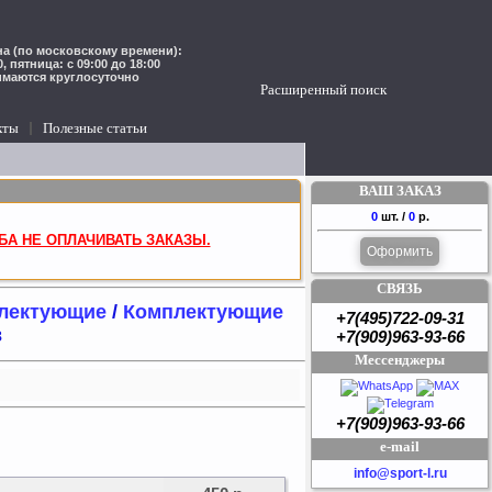
а (по московскому времени):
00, пятница: с 09:00 до 18:00
имаются круглосуточно
Расширенный поиск
кты
Полезные статьи
ВАШ ЗАКАЗ
0
шт. /
0
р.
БА НЕ ОПЛАЧИВАТЬ ЗАКАЗЫ.
Оформить
СВЯЗЬ
плектующие
/
Комплектующие
+7(495)722-09-31
в
+7(909)963-93-66
Мессенджеры
+7(909)963-93-66
e-mail
info@sport-l.ru