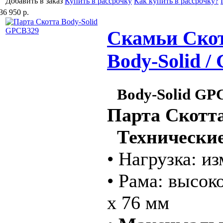
Добавить в заказ
Купить в рассрочку
Как купить в рассрочку?
36 950 р.
Скамьи Скот
Body-Solid 
Body-Solid GP
Парта Скотт
Технические
• Нагрузка: и
• Рама: высок
x 76 мм