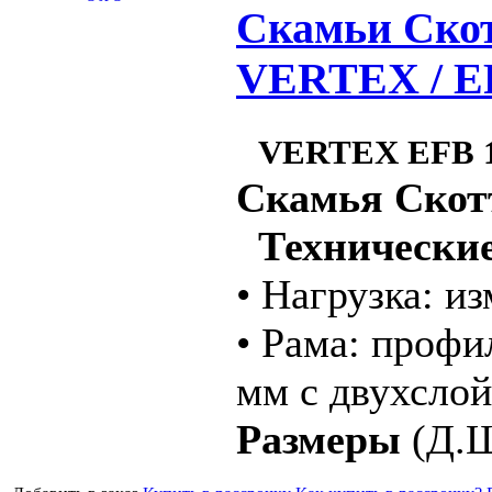
Скамьи Скот
VERTEX / Е
VERTEX ЕFB 
Скамья Скотт
Технические
• Нагрузка: и
• Рама: профи
мм с двухсло
Размеры
(Д.Ш