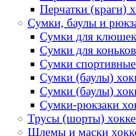
Перчатки (краги) 
Сумки, баулы и рюкз
Сумки для клюше
Сумки для коньков
Сумки спортивные
Сумки (баулы) хо
Сумки (баулы) хок
Сумки-рюкзаки хо
Трусы (шорты) хокк
Шлемы и маски хокк