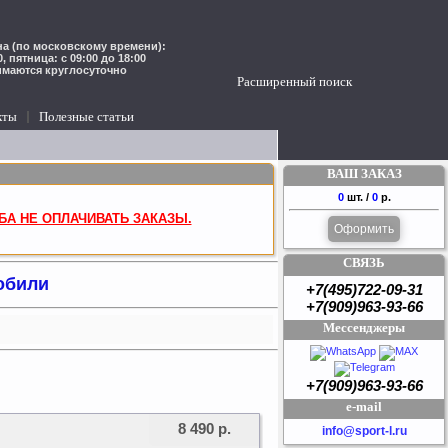
а (по московскому времени):
00, пятница: с 09:00 до 18:00
имаются круглосуточно
Расширенный поиск
кты
Полезные статьи
ВАШ ЗАКАЗ
0
шт. /
0
р.
БА НЕ ОПЛАЧИВАТЬ ЗАКАЗЫ.
Оформить
СВЯЗЬ
обили
+7(495)722-09-31
+7(909)963-93-66
Мессенджеры
+7(909)963-93-66
e-mail
8 490 р.
info@sport-l.ru