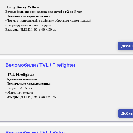
Berg Buzzy Yellow
Веломобиль эконом-класса для детей от 2 до 5 лет
Технические характеристики:
• Тормоз, приводимый в действие обратным ходом педалей
• Регулируемый по высоте руль
Размеры
(Д.Ш.В.): 83 x 48 x 50 см
Добави
Веломобили / TVL / Firefighter
TVL Firefighter
Педальная машинка
Технические характеристики:
• Возраст: 3 - 6 лет
• Материал: металл
Размеры
(Д.Ш.В.): 95 х 56 х 61 см
Добави
Веломобили / TVL / Retro