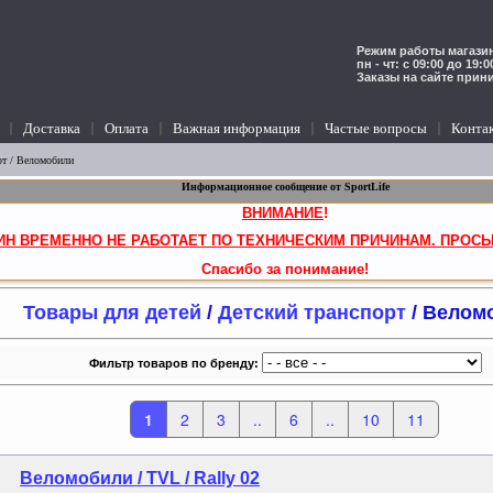
Режим работы магазин
пн - чт: с 09:00 до 19:
Заказы на сайте прин
Доставка
Оплата
Важная информация
Частые вопросы
Конта
рт
/ Веломобили
Информационное сообщение от SportLife
ВНИМАНИЕ
!
ИН ВРЕМЕННО НЕ РАБОТАЕТ ПО ТЕХНИЧЕСКИМ ПРИЧИНАМ. ПРОСЬ
Спасибо за понимание!
Товары для детей
/
Детский транспорт
/ Велом
Фильтр товаров по бренду:
1
2
3
..
6
..
10
11
Веломобили / TVL / Rally 02