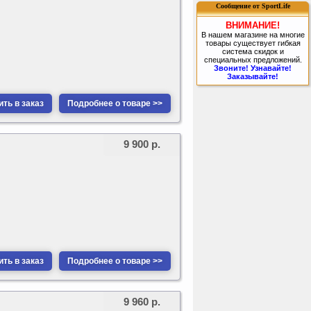
Сообщение от SportLife
ВНИМАНИЕ!
В нашем магазине на многие
товары существует гибкая
система скидок и
специальных предложений.
Звоните! Узнавайте!
Заказывайте!
ть в заказ
Подробнее о товаре >>
9 900 р.
ть в заказ
Подробнее о товаре >>
9 960 р.