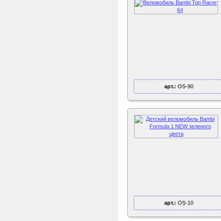
Sport Elite Каркас
батута 3,05м (Т-
коннектор)
Каркас батута Sport Elite
диаметром 3,05 метра
(10FT)
арт.:
OS-90
арт.:
OS-10