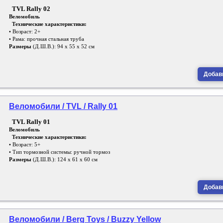
TVL Rally 02
Веломобиль
Технические характеристики:
• Возраст: 2+
• Рама: прочная стальная труба
Размеры
(Д.Ш.В.): 94 х 55 х 52 см
Добави
Веломобили / TVL / Rally 01
TVL Rally 01
Веломобиль
Технические характеристики:
• Возраст: 5+
• Тип тормозной системы: ручной тормоз
Размеры
(Д.Ш.В.): 124 х 61 х 60 см
Добави
Веломобили / Berg Toys / Buzzy Yellow