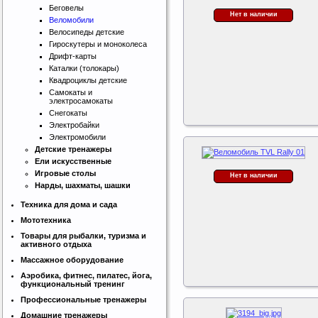
Беговелы
Нет в наличии
Веломобили
Велосипеды детские
Гироскутеры и моноколеса
Дрифт-карты
Каталки (толокары)
Квадроциклы детские
Самокаты и
электросамокаты
Снегокаты
Электробайки
Электромобили
Детские тренажеры
Ели искусственные
Игровые столы
Нет в наличии
Нарды, шахматы, шашки
Техника для дома и сада
Мототехника
Товары для рыбалки, туризма и
активного отдыха
Массажное оборудование
Аэробика, фитнес, пилатес, йога,
функциональный тренинг
Профессиональные тренажеры
Домашние тренажеры