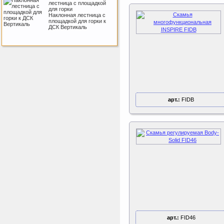
лестница с площадкой
для горки
Наклонная лестница с
площадкой для горки к
ДСК Вертикаль
Perfetto Sport Дуга
каркаса для батута
Activity 10
Дуга каркаса для батута
Perfetto Sport Activity 10’
(305 см)
арт.:
FIDB
Sport Elite Каркас
батута 3,05м (Т-
коннектор)
Каркас батута Sport Elite
диаметром 3,05 метра
(10FT)
арт.:
FID46