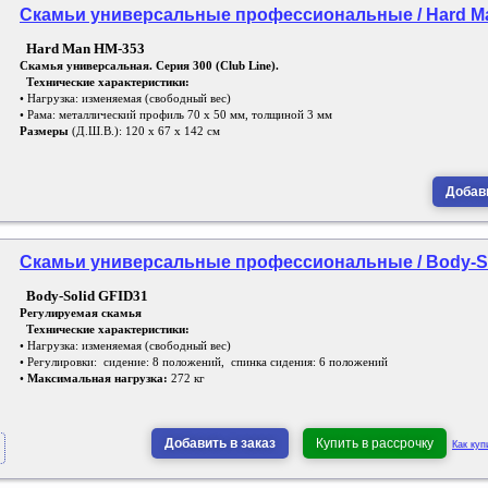
Скамьи универсальные профессиональные / Hard Ma
Hard Man HM-353
Скамья универсальная. Серия 300 (Club Line).
Технические характеристики:
• Нагрузка: изменяемая (свободный вес)
• Рама: металлический профиль 70 х 50 мм, толщиной 3 мм
Размеры
(Д.Ш.В.): 120 х 67 х 142 см
Добави
Скамьи универсальные профессиональные / Body-Sol
Body-Solid GFID31
Регулируемая скамья
Технические характеристики:
• Нагрузка: изменяемая (свободный вес)
• Регулировки: сидение: 8 положений, спинка сидения: 6 положений
•
Максимальная нагрузка:
272 кг
Добавить в заказ
Купить в рассрочку
Как куп