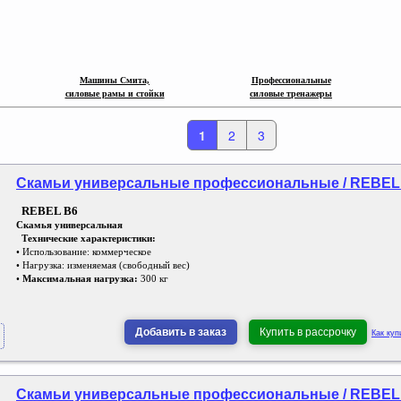
Машины Смита,
Профессиональные
силовые рамы и стойки
силовые
т
ренажеры
1
2
3
Скамьи универсальные профессиональные / REBEL 
REBEL B6
Скамья универсальная
Технические характеристики:
• Использование: коммерческое
• Нагрузка: изменяемая (свободный вес)
•
Максимальная нагрузка:
300 кг
Добавить в заказ
Купить в рассрочку
Как куп
Скамьи универсальные профессиональные / REBEL 