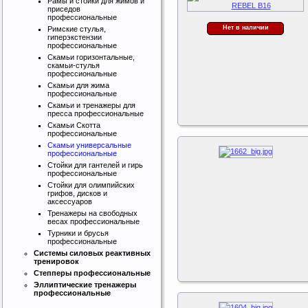
Рамы и стойки для жимов и
приседов
профессиональные
Нет в наличии
Римские стулья,
гиперэкстензии
профессиональные
Скамьи горизонтальные,
скамьи-стулья
профессиональные
Скамьи для жима
профессиональные
Скамьи и тренажеры для
пресса профессиональные
Скамьи Скотта
профессиональные
Скамьи универсальные
профессиональные
Стойки для гантелей и гирь
профессиональные
Стойки для олимпийских
грифов, дисков и
аксессуаров
Тренажеры на свободных
весах профессиональные
Интернет магазин SportLife
Турники и брусья
профессиональные
Работаем на рынке спортивных
товаров с 2008 года!
Системы силовых реактивных
тренировок
Степперы профессиональные
Эллиптические тренажеры
профессиональные