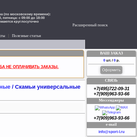
а (по московскому времени):
00, пятница: с 09:00 до 18:00
имаются круглосуточно
Расширенный поиск
кты
Полезные статьи
ВАШ ЗАКАЗ
0
шт. /
0
р.
БА НЕ ОПЛАЧИВАТЬ ЗАКАЗЫ.
Оформить
СВЯЗЬ
ьные
/ Скамьи универсальные
+7(495)722-09-31
+7(909)963-93-66
Мессенджеры
+7(909)963-93-66
e-mail
info@sport-l.ru