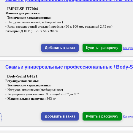
IMPULSE IT7004
Машина для растяжки
Технические характеристики:
• Нагрузка: изменяемая (свободный вес)
• Рама: сверхпрочный стальной профиль (50 х 100 мм, толщиной 2,75 мм)
Размеры
(Д.Ш.В.): 129 х 56 х 90 см
Добавить в заказ
Купить в рассрочку
Как куп
Скамьи универсальные профессиональные / Body-Sol
Body-Solid GFI21
Регулируемая скамья
Технические характеристики:
• Нагрузка: изменяемая (свободный вес)
• Регулировка угла наклона: 9 позиций от 0° до 90°
•
Максимальная нагрузка:
363 кг
Добавить в заказ
Купить в рассрочку
Как куп