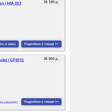
36 180 р.
n / HM-353
ть в заказ
Подробнее о товаре >>
36 990 р.
id / GFID31
Подробнее о товаре >>
ить в рассрочку?