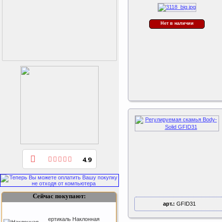
Нет в наличии
Kettler Swing
4.9
Дополнительные качели
для игрового комплекса
Play Tower
Сейчас покупают:
арт.:
GFID31
ертикаль Наклонная