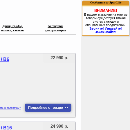
Сообщение от SportLife
ВНИМАНИЕ!
В нашем магазине на многие
товары существует гибкая
система скидок и
специальных предложений.
Диски, грифы,
Аксессуары
Звоните! Узнавайте!
ш
т
анги, гантели
для
т
ренаж
еров
Заказывайте!
22 990 р.
/ B6
Подробнее о товаре >>
ить в рассрочку?
24 990 р.
/ B16