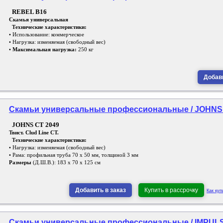
REBEL B16
Скамья универсальная
Технические характеристики:
• Использование: коммерческое
• Нагрузка: изменяемая (свободный вес)
•
Максимальная нагрузка:
250 кг
Добави
Скамьи универсальные профессиональные / JOHNS /
JOHNS CT 2049
Твист. Clud Line CT.
Технические характеристики:
• Нагрузка: изменяемая (свободный вес)
• Рама: профильная труба 70 х 50 мм, толщиной 3 мм
Размеры
(Д.Ш.В.): 183 х 70 х 125 см
Добавить в заказ
Купить в рассрочку
Как куп
Скамьи универсальные профессиональные / IMPULSE