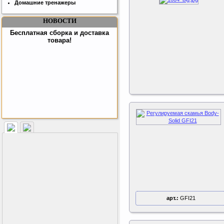
Домашние тренажеры
НОВОСТИ
Бесплатная сборка и доставка
товара!
Подарочный сертификат
SportLife
арт.:
GFI21
Как заставить женщину
заниматся спортом?