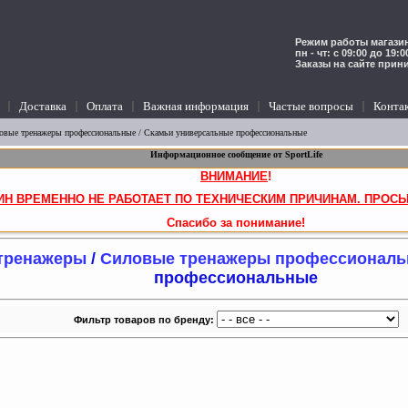
Режим работы магазин
пн - чт: с 09:00 до 19:
Заказы на сайте прин
Доставка
Оплата
Важная информация
Частые вопросы
Конта
овые тренажеры профессиональные
/ Скамьи универсальные профессиональные
Информационное сообщение от SportLife
ВНИМАНИЕ
!
ИН ВРЕМЕННО НЕ РАБОТАЕТ ПО ТЕХНИЧЕСКИМ ПРИЧИНАМ. ПРОСЬ
Спасибо за понимание!
тренажеры
/
Силовые тренажеры профессионал
профессиональные
Фильтр товаров по бренду: