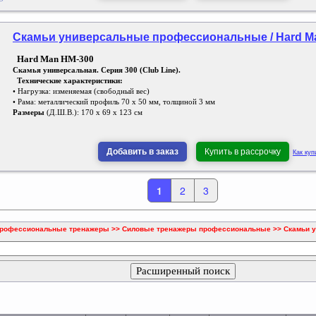
Скамьи универсальные профессиональные / Hard Ma
Hard Man HM-300
Скамья универсальная. Серия 300 (Club Line).
Технические характеристики:
• Нагрузка: изменяемая (свободный вес)
• Рама: металлический профиль 70 х 50 мм, толщиной 3 мм
Размеры
(Д.Ш.В.): 170 х 69 х 123 см
Добавить в заказ
Купить в рассрочку
Как куп
1
2
3
рофессиональные тренажеры >> Силовые тренажеры профессиональные >> Скамьи 
Расширенный поиск