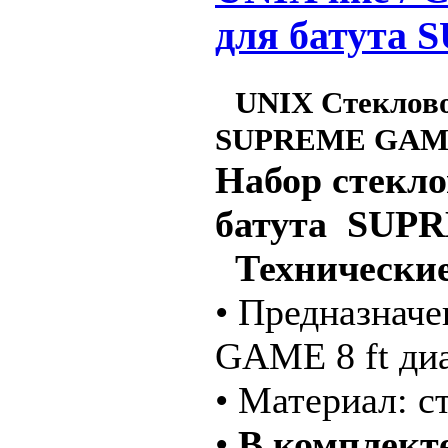
для батута
UNIX Стеклово
SUPREME GAME
Набор cтекло
батута SUP
Технические
• Предназнач
GAME 8 ft диа
• Материал: с
•
В комплект