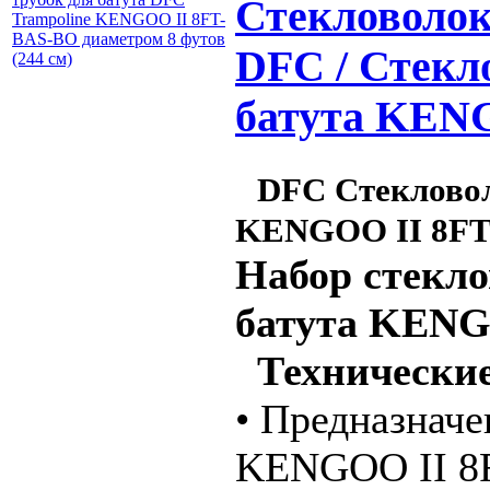
Стекловолок
DFC / Стекл
батута KEN
DFC Стекловол
KENGOO II 8FT
Набор cтекло
батута KENG
Технические
• Предназначе
KENGOO II 8F