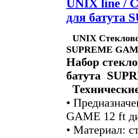
UNIX line /
для батута
UNIX Стеклово
SUPREME GAME
Набор cтекло
батута SUPR
Технические
• Предназнач
GAME 12 ft ди
• Материал: с