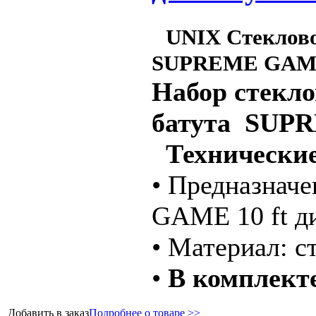
UNIX Стеклово
SUPREME GAME
Набор cтекло
батута SUPR
Технические
• Предназнач
GAME 10 ft ди
• Материал: с
•
В комплект
Добавить в заказ
Подробнее о товаре >>