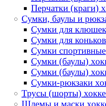
Перчатки (краги) 
Сумки, баулы и рюкз
Сумки для клюше
Сумки для коньков
Сумки спортивные
Сумки (баулы) хо
Сумки (баулы) хок
Сумки-рюкзаки хо
Трусы (шорты) хокк
Шлемы и маски хокк