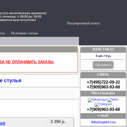
а (по московскому времени):
00, пятница: с 09:00 до 18:00
имаются круглосуточно
Расширенный поиск
кты
Полезные статьи
ВАШ ЗАКАЗ
0
шт. /
0
р.
БА НЕ ОПЛАЧИВАТЬ ЗАКАЗЫ.
Оформить
СВЯЗЬ
е стулья
+7(495)722-09-31
+7(909)963-93-66
Мессенджеры
+7(909)963-93-66
e-mail
3 390 р.
info@sport-l.ru
мая