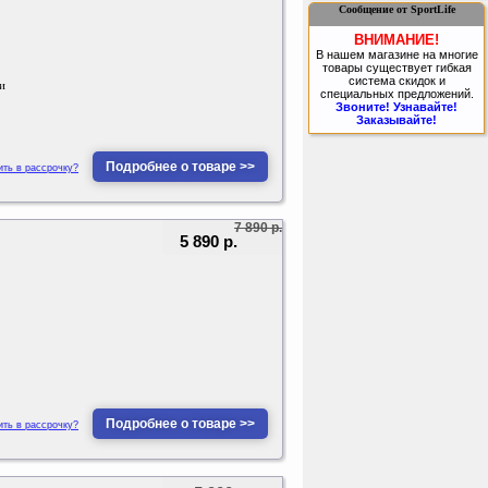
Сообщение от SportLife
ВНИМАНИЕ!
В нашем магазине на многие
товары существует гибкая
система скидок и
и
специальных предложений.
Звоните! Узнавайте!
Заказывайте!
Подробнее о товаре >>
ить в рассрочку?
7 890 р.
5 890 р.
Подробнее о товаре >>
ить в рассрочку?