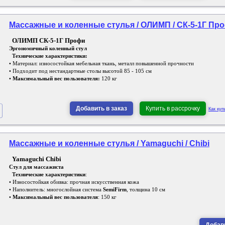
Массажные и коленные стулья / ОЛИМП / СК-5-1Г Пр
ОЛИМП СК-5-1Г Профи
Эргономичный коленный стул
Технические характеристики:
• Материал: износостойкая мебельная ткань, металл повышенной прочности
• Подходит под нестандартные столы высотой 85 - 105 см
•
Максимальный вес пользователя:
120 кг
Добавить в заказ
Купить в рассрочку
Как куп
Массажные и коленные стулья / Yamaguchi / Chibi
Yamaguchi Chibi
Стул для массажиста
Технические характеристики
:
• Износостойкая обивка: прочная искусственная кожа
• Наполнитель: многослойная система
SemiFirm
, толщина 10 см
•
Максимальный вес пользователя
: 150 кг