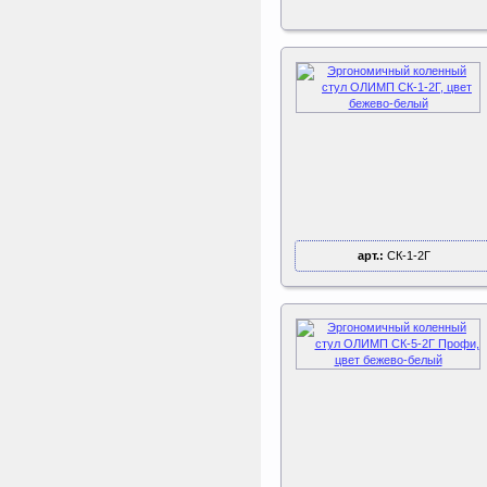
арт.:
СК-1-2Г