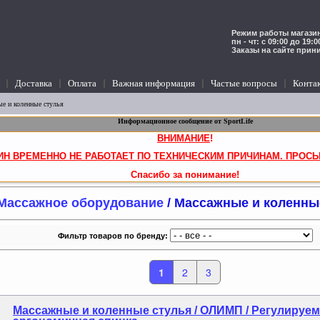
Режим работы магазин
пн - чт: с 09:00 до 19:
Заказы на сайте прин
Доставка
Оплата
Важная информация
Частые вопросы
Конта
е и коленные стулья
Информационное сообщение от SportLife
ВНИМАНИЕ
!
ИН ВРЕМЕННО НЕ РАБОТАЕТ ПО ТЕХНИЧЕСКИМ ПРИЧИНАМ. ПРОСЬ
Спасибо за понимание!
Массажное оборудование
/ Массажные и коленны
Фильтр товаров по бренду:
1
2
3
Массажные и коленные стулья / ОЛИМП / Регулируе