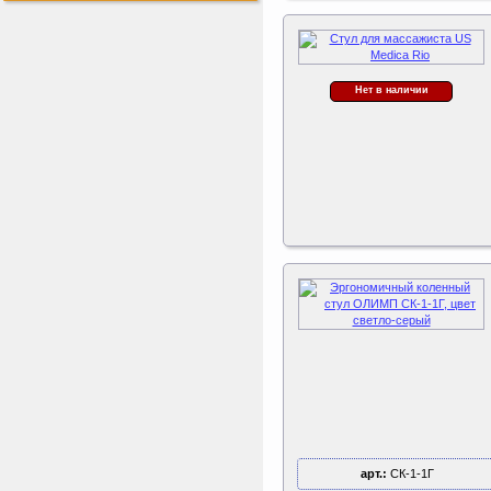
ертикаль Наклонная
лестница с площадкой
для горки
Наклонная лестница с
площадкой для горки к
Нет в наличии
ДСК Вертикаль
Perfetto Sport Дуга
каркаса для батута
Activity 10
Дуга каркаса для батута
Perfetto Sport Activity 10’
(305 см)
Sport Elite Каркас
батута 3,05м (Т-
коннектор)
Каркас батута Sport Elite
диаметром 3,05 метра
(10FT)
арт.:
СК-1-1Г