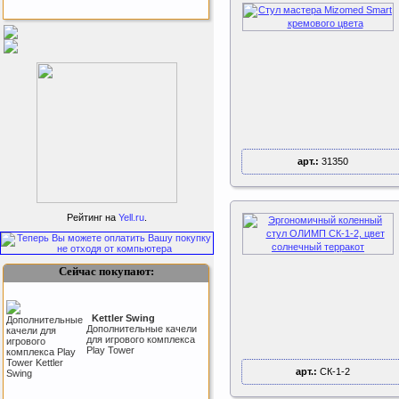
Бесплатная сборка и доставка
товара!
арт.:
31350
Подарочный сертификат
SportLife
Рейтинг на
Yell.ru
.
Сейчас покупают:
Kettler Swing
Дополнительные качели
для игрового комплекса
Как заставить женщину
Play Tower
заниматся спортом?
арт.:
СК-1-2