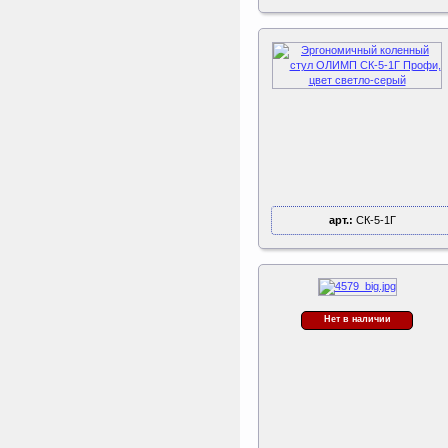
арт.:
СК-5-1Г
Нет в наличии