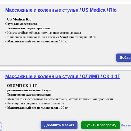
Массажные и коленные стулья / US Medica / Rio
US Medica Rio
Стул для массажиста
Технические характеристики:
• Износостойкая обивка: прочная искусственная кожа
• Наполнитель: многослойная система
SemiFirm
, толщина 10 см
•
Максимальный вес пользователя:
140 кг
Добави
Массажные и коленные стулья / ОЛИМП / СК-1-1Г
ОЛИМП СК-1-1Г
Эргономичный коленный стул
Технические характеристики:
• Материал: износостойкая мебельная ткань, металл повышенной прочности
• Регулировка сидения: плавная (газлифт)
•
Максимальный вес пользователя:
120 кг
Добавить в заказ
Купить в рассрочку
Как куп