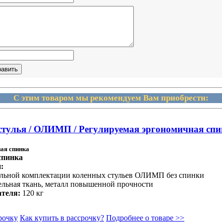
С этим товаром мы рекомендуем Вам приобрести:
стулья / ОЛИМП / Регулируемая эргономичная сп
ая спинка
спинка
:
ельной комплектации коленных стульев ОЛИМП без спинки
бельная ткань, металл повышенной прочности
ателя:
120 кг
рочку
Как купить в рассрочку?
Подробнее о товаре >>