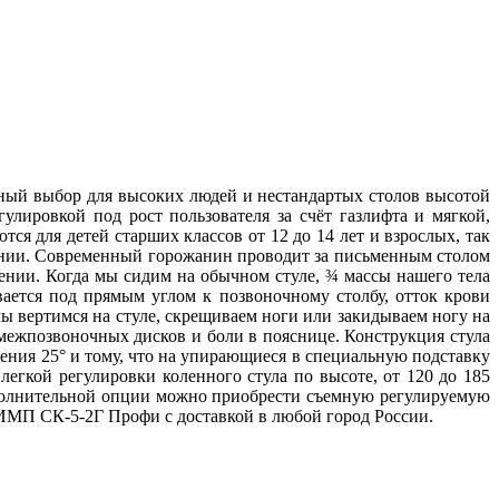
ый выбор для высоких людей и нестандартых столов высотой
лировкой под рост пользователя за счёт газлифта и мягкой,
ся для детей старших классов от 12 до 14 лет и взрослых, так
дении. Современный горожанин проводит за письменным столом
ении. Когда мы сидим на обычном стуле, ¾ массы нашего тела
вае
т
ся под прямым углом к позвоночному столбу, отток крови
ы вертимся на стуле, скрещиваем ноги или закидываем ногу на
я межпозвоночных дисков и боли в пояснице. Конструкция стула
ения 25° и тому, что на упирающиеся в специальную подставку
легкой регулировки коленного стула по высоте, от 120 до 185
дополнительной опции можно приобрести съемную регулируемую
ИМП СК-5-2Г Профи с доставкой в любой город России.