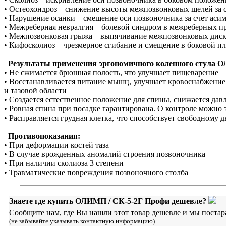
• Остеохондроз – снижение высоты межпозвонковых щелей за 
• Нарушение осанки – смещение оси позвоночника за счет ас
• Межреберная невралгия – болевой синдром в межреберных п
• Межпозвонковая грыжа – выпячивание межпозвонковых дис
• Кифосколиоз – чрезмерное сгибание и смещение в боковой пл
Результаты применения эргономичного коленного стула 
• Не сжимается брюшная полость, что улучшает пищеварение
• Восстанавливается питание мышц, улучшает кровоснабжение
и тазовой области
• Создается естественное положение для спины, снижается да
• Ровная спина при посадке гарантирована. О контроле можно 
• Расправляется грудная клетка, что способствует свободному
Противопоказания:
• При деформации костей таза
• В случае врожденных аномалий строения позвоночника
• При наличии сколиоза 3 степени
• Травматические повреждения позвоночного столба
Знаете где купить ОЛИМП / СК-5-2Г Профи дешевле?
Сообщите нам, где Вы нашли этот товар дешевле и мы постар
(не забывайте указывать контактную информацию)