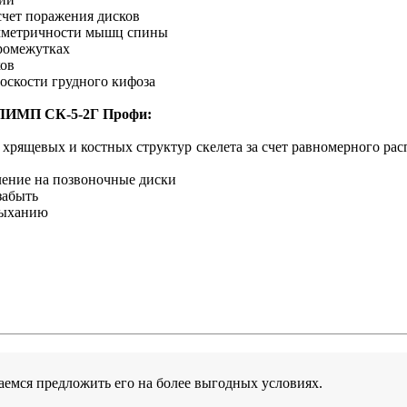
счет поражения дисков
имметричности мышц спины
ромежутках
ков
оскости грудного кифоза
ОЛИМП СК-5-2Г Профи:
 хрящевых и костных структур скелета за счет равномерного ра
вление на позвоночные диски
забыть
 дыханию
аемся предложить его на более выгодных условиях.