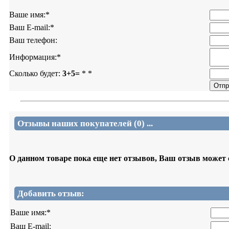
Ваше имя:
*
Ваш E-mail:
*
Ваш телефон:
Информация:
*
Сколько будет:
3+5=
*
*
Отзывы наших покупателей (0) ...
О данном товаре пока еще нет отзывов, Ваш отзыв может
Добавить отзыв:
Ваше имя:
*
Ваш E-mail: