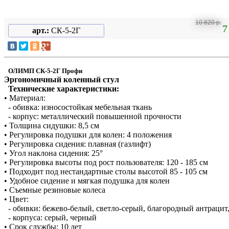
10 820 р.
7
арт.:
СК-5-2Г
ОЛИМП СК-5-2Г Профи
Эргономичный коленный стул
Технические характеристики:
• Материал:
- обивка: износостойкая мебельная ткань
- корпус: металлический повышенной прочности
• Толщина сидушки: 8,5 см
• Регулировка подушки для колен: 4 положения
• Регулировка сидения: плавная (газлифт)
• Угол наклона сидения: 25°
• Регулировка высоты под рост пользователя: 120 - 185 см
• Подходит под нестандартные столы высотой 85 - 105 см
• Удобное сидение и мягкая подушка для колен
• Съемные резиновые колеса
• Цвет:
- обивки: бежево-белый, светло-серый, благородный антрацит,
- корпуса: серый, черный
• Срок службы: 10 лет