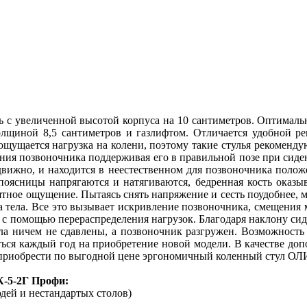
 увеличенной высотой корпуса на 10 сантиметров. Оптимальн
лщиной 8,5 сантиметров и газлифтом. Отличается удобной регу
щущается нагрузка на колени, поэтому такие стулья рекомендуют
роения позвоночника поддерживая его в правильной позе при си
одвижно, и находится в неестественном для позвоночника полож
оясницы напрягаются и натягиваются, бедренная кос
т
ь оказы
тное ощущение. Пытаясь снять напряжение и сесть поудобнее, м
еса тела. Все это вызывает искривление позвоночника, смещени
й с помощью перераспределения нагрузок. Благодаря наклону сид
ела ничем не сдавлены, а позвоночник разгружен. Возможность 
титься каждый год на приобретение новой модели. В качестве 
т приобрести по выгодной цене эргономичный коленный стул ОЛ
-5-2Г Профи:
юдей и нестандартых столов)