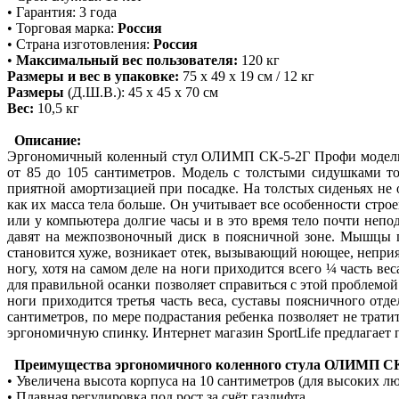
• Гарантия: 3 года
• Торговая марка:
Россия
• Страна изготовления:
Россия
•
Максимальный вес пользователя:
120 кг
Размеры и вес в упаковке:
75 х 49 х 19 см / 12 кг
Размеры
(Д.Ш.В.): 45 х 45 х 70 см
Вес:
10,5 кг
Описание:
Эргономичный коленный стул ОЛИМП СК-5-2Г Профи модель с
от 85 до 105 сантиметров. Модель с толстыми сидушками то
приятной амортизацией при посадке. На толстых сиденьях не о
как их масса тела больше. Он учитывает все особенности ст
или у компьютера долгие часы и в это время тело почти неп
давят на межпозвоночный диск в поясничной зоне. Мышцы п
становится хуже, возникает отек, вызывающий ноющее, неприя
ногу, хотя на самом деле на ноги приходится всего ¼ часть в
для правильной осанки позволяет справиться с этой проблемо
ноги приходится третья часть веса, суставы поясничного отд
сантиметров, по мере подрастания ребенка позволяет не тра
эргономичную спинку. Интернет магазин SportLife предлагае
Преимущества эргономичного коленного стула ОЛИМП СК
• Увеличена высота корпуса на 10 сантиметров (для высоких л
• Плавная регулировка под рост за счёт газлифта