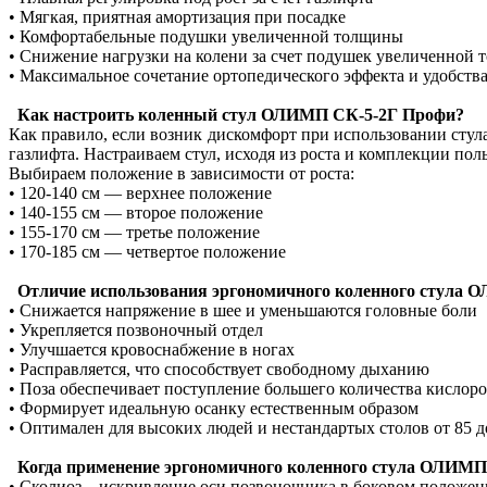
• Мягкая, приятная амортизация при посадке
• Комфортабельные подушки увеличенной толщины
• Снижение нагрузки на колени за счет подушек увеличенной
• Максимальное сочетание ортопедического эффекта и удобств
Как настроить коленный стул ОЛИМП СК-5-2Г Профи?
Как правило, если возник дискомфорт при использовании стул
газлифта. Настраиваем стул, исходя из роста и комплекции поль
Выбираем положение в зависимости от роста:
• 120-140 см — верхнее положение
• 140-155 см — второе положение
• 155-170 см — третье положение
• 170-185 см — четвертое положение
Отличие использования эргономичного коленного стула 
• Снижается напряжение в шее и уменьшаются головные боли
• Укрепляется позвоночный отдел
• Улучшается кровоснабжение в ногах
• Расправляется, что способствует свободному дыханию
• Поза обеспечивает поступление большего количества кислор
• Формирует идеальную осанку естественным образом
• Оптимален для высоких людей и нестандартых столов от 85 д
Когда применение эргономичного коленного стула ОЛИМП
• Сколиоз – искривление оси позвоночника в боковом положе