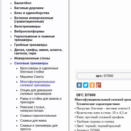
Баскетбол
Беговые дорожки
Бокс и единоборства
Ботинки инверсионные
(гравитационные)
Велотренажеры
Виброплатформы
Горнолыжные и лыжные
тренажеры
Гребные тренажеры
Диски, грифы, замки, штанги,
гантели, гири
Инверсионные столы
Силовые тренажеры
Кроссоверы и сдвоенные
блочные стойки
арт.:
D7000
Машины Смита
Многофункциональные
силовые тренажеры
Опции для домашних
силовых тренажеров
DFC D7000
Рамы и стойки для жимов и
Многофункциональный силовой трен
приседов
Технические характеристики:
Римские стулья,
• Нагрузка: блочная – весовые плиты (1
гиперэкстензии
• Количество плит в стеке: 10 х 4,5 кг
Скамьи горизонтальные
• Рама: прочный стальной профиль
Скамьи для жима
Интернет магазин SportLife
• Удобные сиденье и спинка
Скамьи и тренажеры для
• Цвет: черный, черный/красный
Работаем на рынке спортивных
пресса
• Артикул: D7000
товаров с 2008 года!