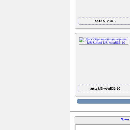
Perfetto Sport Дуга
каркаса для батута
Activity 10
Дуга каркаса для батута
арт.:
AFVD0.5
Perfetto Sport Activity 10’
(305 см)
Triumph Nord
Пластиковый колпачок
к батуту Чемпион
80060, 80061, 80062,
80063
Пластиковый колпачок к
батутам Triumph Nord
Чемпион диаметром 244,
305, 366 и 427 см
арт.:
MB-AtletB31-10
Поиск