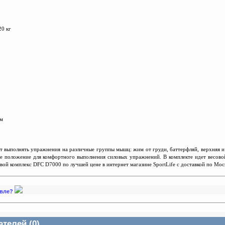
0 кг
см
 выполнять упражнения на различные группы мышц: жим от груди, баттерфляй, верхняя и 
е положение для комфортного выполнения силовых упражнений. В комплекте идет весовой 
овой комплекс DFC D7000 по лучшей цене в интернет магазине SportLife с доставкой по Мос
евле?
елей (0) ...