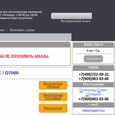
а (по московскому времени):
00, пятница: с 09:00 до 18:00
имаются круглосуточно
Расширенный поиск
кты
Полезные статьи
ВАШ ЗАКАЗ
0
шт. /
0
р.
БА НЕ ОПЛАЧИВАТЬ ЗАКАЗЫ.
Оформить
СВЯЗЬ
 / D7000
+7(495)722-09-31
+7(909)963-93-66
Бесплатная
Мессенджеры
сборка!
Бесплатная
доставка!
+7(909)963-93-66
e-mail
Рассрочка!
info@sport-l.ru