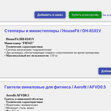
Добавить в заказ
Купить в рассрочку
Как куп
Степперы и министепперы / HouseFit / DH-8101V
HouseFit DH-8101V
FR543"
Министеппер "
Технические характеристики:
• Система нагружения: гидравлическая
• Два цилиндра, обеспечивающие плавное сопротивление во время тренировки
•
Максимальный вес пользователя:
110 кг
Добави
Гантели виниловые для фитнеса / Aerofit / AFVD0.5
Aerofit AFVD0.5
Гантель в виниловой оболочке
Технические характеристики:
• Назначение: коммерческое
• Материал: сталь, винил
•
Вес:
0,5 кг