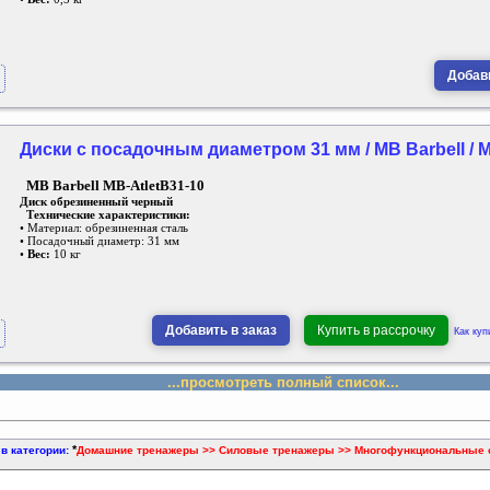
Добави
Диски с посадочным диаметром 31 мм / MB Barbell / M
MB Barbell MB-AtletB31-10
Диск обрезиненный черный
Технические характеристики:
• Материал: обрезиненная сталь
• Посадочный диаметр: 31 мм
•
Вес:
10 кг
Добавить в заказ
Купить в рассрочку
Как куп
...просмотреть полный список...
*
 в категории:
Домашние тренажеры >> Силовые тренажеры >> Многофункциональные