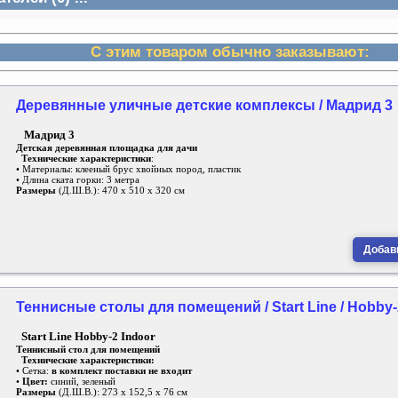
С этим товаром обычно заказывают:
Деревянные уличные детские комплексы / Мадрид 3
Мадрид 3
Детская деревянная площадка для дачи
Технические характеристики
:
• Материалы: клееный брус хвойных пород, пластик
• Длина ската горки: 3 метра
Размеры
(Д.Ш.В.): 470 х 510 х 320 см
Добави
Теннисные столы для помещений / Start Line / Hobby-
Start Line
Hobby-2 Indoor
Теннисный стол для помещений
Технические характеристики:
• Сетка:
в комплект поставки не входит
•
Цвет:
синий, зеленый
Размеры
(Д.Ш.В.): 273 х 152,5 х 76 см