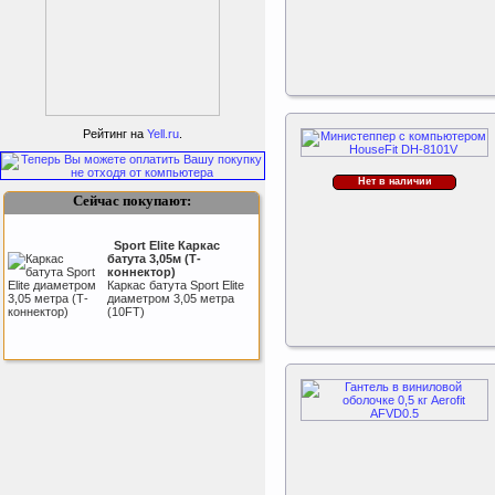
ертикаль Наклонная
лестница с площадкой
Рейтинг на
Yell.ru
.
для горки
Наклонная лестница с
площадкой для горки к
ДСК Вертикаль
Нет в наличии
Сейчас покупают:
Sport Elite Каркас
батута 3,05м (Т-
коннектор)
Каркас батута Sport Elite
диаметром 3,05 метра
(10FT)
Kettler Swing
Дополнительные качели
для игрового комплекса
Play Tower