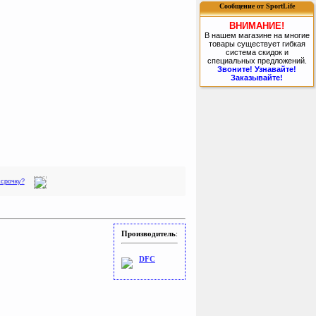
Сообщение от SportLife
ВНИМАНИЕ!
В нашем магазине на многие
товары существует гибкая
система скидок и
специальных предложений.
Звоните! Узнавайте!
Заказывайте!
ссрочку?
Производитель
:
DFC