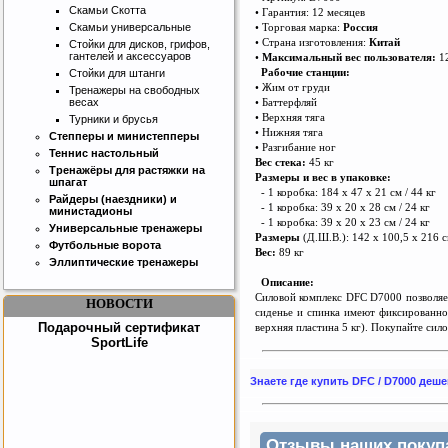
Скамьи Скотта
• Гарантия: 12 месяцев
• Торговая марка:
Россия
Скамьи универсальные
• Страна изготовления:
Ки
т
ай
Стойки для дисков, грифов,
гантелей и аксессуаров
•
Максимальный вес пользова
т
еля:
12
Рабочие станции:
Стойки для штанги
• Жим от груди
Тренажеры на свободных
• Баттерфляй
весах
• Верхняя тяга
Турники и брусья
• Нижняя тяга
Степперы и министепперы
Бесплатная сборка и доставка
• Разгибание ног
Теннис настольный
товара!
Вес стека:
45 кг
Тренажёры для растяжки на
Размеры и вес в упаковке:
шпагат
- 1 коробка: 184 х 47 х 21 см / 44 кг
Райдеры (наездники) и
- 1 коробка: 39 х 20 х 28 см / 24 кг
министадионы
- 1 коробка: 39 х 20 х 23 см / 24 кг
Универсальные тренажеры
Размеры
(Д.Ш.В.): 142 х 100,5 х 216 
Футбольные ворота
Вес:
89 кг
Эллиптические тренажеры
Описание:
Силовой комплекс DFC D7000 позволяет
НОВОСТИ
сиденье и спинка имеют фиксированно
Подарочный сертификат
верхняя пластина 5 кг). Покупайте сил
SportLife
Знаете где купить DFC / D7000 деш
Отзывы наших покупат