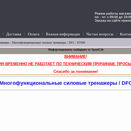
Режим работы магазин
пн - чт: с 09:00 до 19:
Заказы на сайте прин
Доставка
Оплата
Важная информация
Частые вопросы
Конта
енажеры
/
Многофункциональные силовые тренажеры
/ DFC / D7000
Информационное сообщение от SportLife
ВНИМАНИЕ
!
ИН ВРЕМЕННО НЕ РАБОТАЕТ ПО ТЕХНИЧЕСКИМ ПРИЧИНАМ. ПРОСЬ
Спасибо за понимание!
Многофункциональные силовые тренажеры / DFC