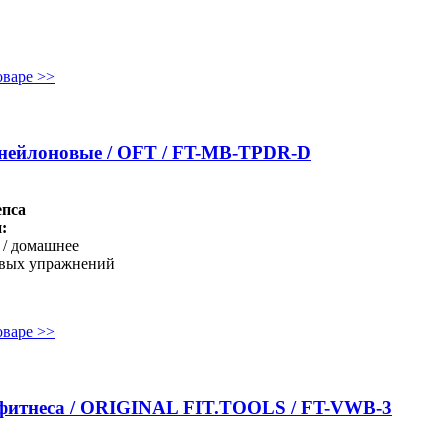
оваре >>
 нейлоновые / OFT / FT-MB-TPDR-D
епса
:
 / домашнее
овых упражнений
оваре >>
 фитнеса / ORIGINAL FIT.TOOLS / FT-VWB-3