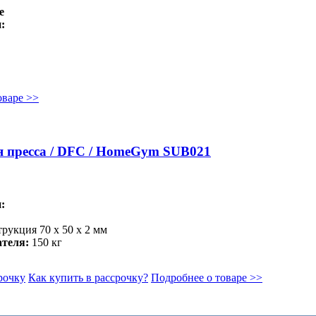
е
:
оваре >>
я пресса / DFC / HomeGym SUB021
:
трукция 70 х 50 х 2 мм
теля:
150 кг
рочку
Как купить в рассрочку?
Подробнее о товаре >>