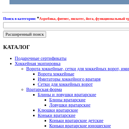
*
Поиск в категории:
Аэробика, фитнес, пилатес, йога, функциональный т
Расширенный поиск
КАТАЛОГ
Подарочные сертификаты
Хоккейная экипировка
Ворота хоккейные, сетки для хоккейных ворот, ими
Ворота хоккейные
Имитаторы хоккейного вратаря
Сетки для хоккейных ворот
Вратарская форма
Блины и ловушки вратарские
Блины вратарские
Ловушки вратарские
Клюшки вратарские
Коньки вратарские
Коньки вратарские детские
Коньки вратарские юношеские