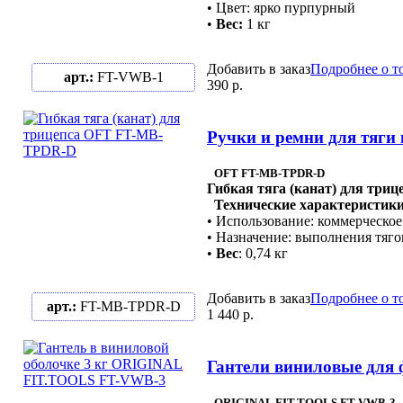
• Цвет: ярко пурпурный
•
Вес:
1 кг
Добавить в заказ
Подробнее о т
арт.:
FT-VWB-1
390 р.
Ручки и ремни для тяги
OFT FT-MB-TPDR-D
Гибкая тяга (канат) для триц
Технические характеристики
• Использование: коммерческое
• Назначение: выполнения тяг
•
Вес
: 0,74 кг
Добавить в заказ
Подробнее о т
арт.:
FT-MB-TPDR-D
1 440 р.
Гантели виниловые для
ORIGINAL FIT.TOOLS FT-VWB-3