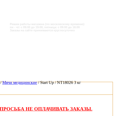
Режим работы магазина (по московскому времени):
пн - чт: с 09:00 до 19:00, пятница: с 09:00 до 18:00
Заказы на сайте принимаются круглосуточно
/
Мячи медицинские
/ Start Up / NT18026 3 кг
ПРОСЬБА НЕ ОПЛАЧИВАТЬ ЗАКАЗЫ.