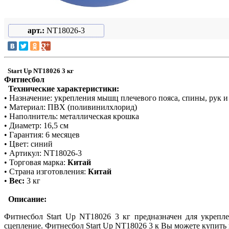
арт.:
NT18026-3
Start Up NT18026 3 кг
Фитнесбол
Технические характеристики:
• Назначение: укрепления мышц плечевого пояса, спины, рук и
• Материал: ПВХ (поливинилхлорид)
• Наполнитель: металлическая крошка
• Диаметр: 16,5 см
• Гарантия: 6 месяцев
• Цве
т
: синий
• Ар
т
икул: NT18026-3
• Торговая марка:
Китай
• Страна изготовления:
Китай
•
Вес:
3 кг
Описание:
Фитнесбол Start Up NT18026 3 кг предназначен для укрепл
сцепление. Фитнесбол Start Up NT18026 3 к Вы можете купить в