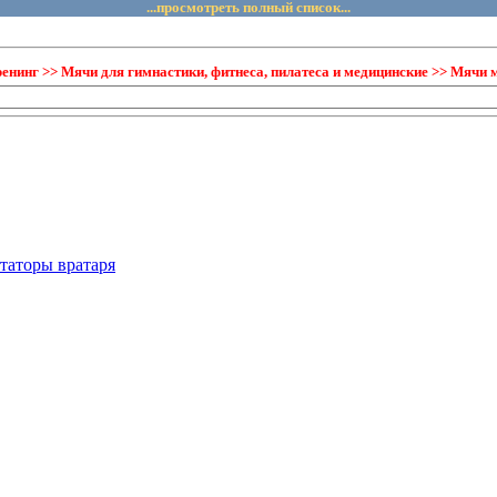
...просмотреть полный список...
ренинг >> Мячи для гимнастики, фитнеса, пилатеса и медицинские >> Мячи
таторы вратаря