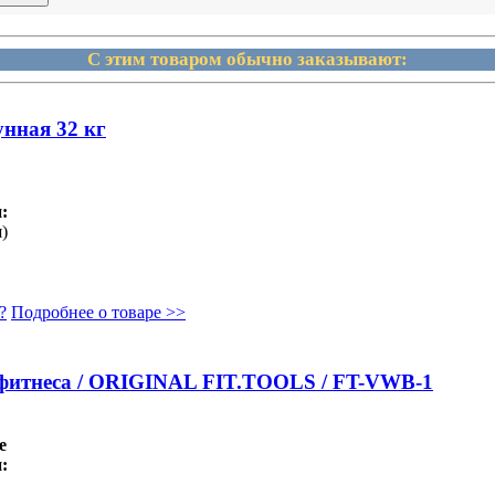
С этим товаром обычно заказывают:
унная 32 кг
:
)
?
Подробнее о товаре >>
 фитнеса / ORIGINAL FIT.TOOLS / FT-VWB-1
е
: