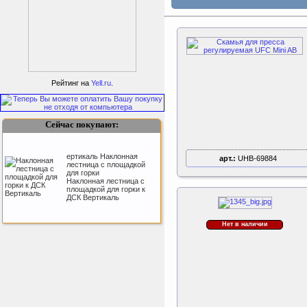
Perfetto Sport Дуга
каркаса для батута
Activity 10
Рейтинг на
Yell.ru
.
Дуга каркаса для батута
Perfetto Sport Activity 10’
(305 см)
Сейчас покупают:
ертикаль Наклонная
арт.:
UHB-69884
лестница с площадкой
для горки
Наклонная лестница с
площадкой для горки к
ДСК Вертикаль
Нет в наличии
Sport Elite Каркас
батута 3,05м (Т-
коннектор)
Каркас батута Sport Elite
диаметром 3,05 метра
(10FT)