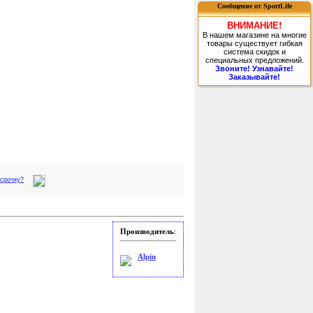
Сообщение от SportLife
ВНИМАНИЕ!
В нашем магазине на многие
товары существует гибкая
система скидок и
специальных предложений.
Звоните! Узнавайте!
Заказывайте!
ссрочку?
Производитель
:
Alpin