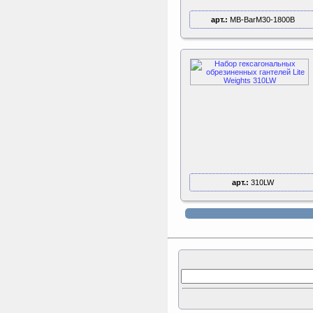
арт.:
MB-BarM30-1800B
арт.:
310LW