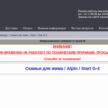
Режим работы магазин
пн - чт: с 09:00 до 19:
Заказы на сайте прин
Доставка
Оплата
Важная информация
Частые вопросы
Конта
енажеры
/
Скамьи для жима
/ Alpin / Start G-4
Информационное сообщение от SportLife
ВНИМАНИЕ
!
ИН ВРЕМЕННО НЕ РАБОТАЕТ ПО ТЕХНИЧЕСКИМ ПРИЧИНАМ. ПРОСЬ
Спасибо за понимание!
Скамьи для жима / Alpin / Start G-4