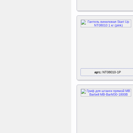
Kettler Swing
Дополнительные качели
для игрового комплекса
Play Tower
Tatonka Thermo 250
Термокружка
арт.:
NT08010-1P