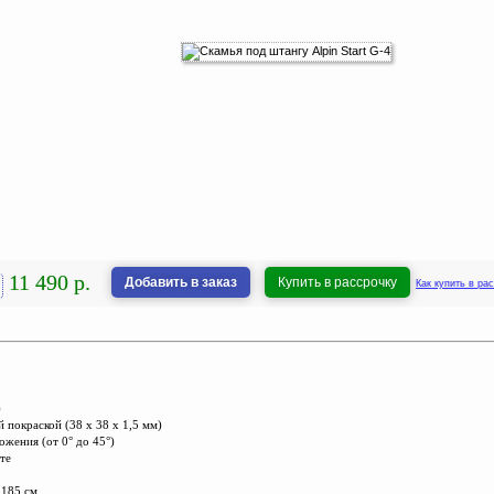
11 490 р.
Добавить в заказ
Купить в рассрочку
Как купить в ра
)
й покраской (38 х 38 х 1,5 мм)
ожения (от 0° до 45°)
те
 185 см