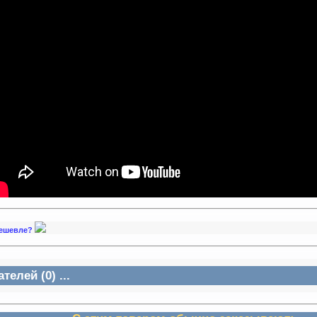
 дешевле?
елей (0) ...