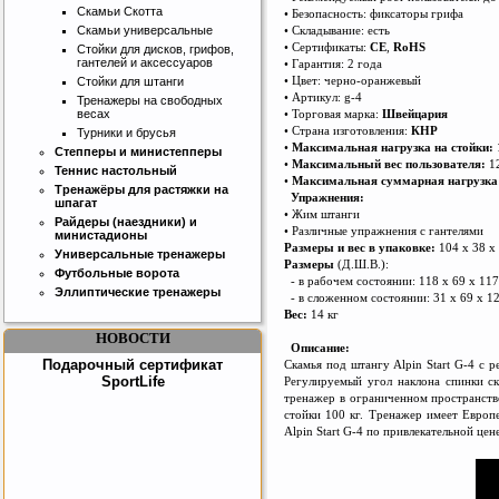
Скамьи Скотта
• Безопасность: фиксаторы грифа
• Складывание: есть
Скамьи универсальные
• Сертификаты:
CE
,
RoHS
Стойки для дисков, грифов,
гантелей и аксессуаров
• Гарантия: 2 года
• Цвет: черно-оранжевый
Стойки для штанги
• Артикул: g-4
Тренажеры на свободных
• Торговая марка:
Швейцария
весах
• Страна изготовления:
КНР
Турники и брусья
•
Максимальная нагрузка на стойки:
Степперы и министепперы
Бесплатная сборка и доставка
•
Максимальный вес пользователя:
1
Теннис настольный
товара!
•
Максимальная суммарная нагрузка
Тренажёры для растяжки на
Упражнения:
шпагат
• Жим ш
т
анги
Райдеры (наездники) и
• Различные упражнения с ган
т
елями
министадионы
Размеры и вес в упаковке:
104 х 38 х 
Универсальные тренажеры
Размеры
(Д.Ш.В.):
Футбольные ворота
- в рабочем состоянии: 118 х 69 х 117
Эллиптические тренажеры
- в сложенном состоянии: 31 х 69 х 1
Вес:
14 кг
НОВОСТИ
Описание:
Подарочный сертификат
Скамья под штангу Alpin Start G-4 с 
SportLife
Регулируемый угол наклона спинки ск
тренажер в ограниченном пространстве
стойки 100 кг. Тренажер имеет Европ
Alpin Start G-4 по привлекательной цен