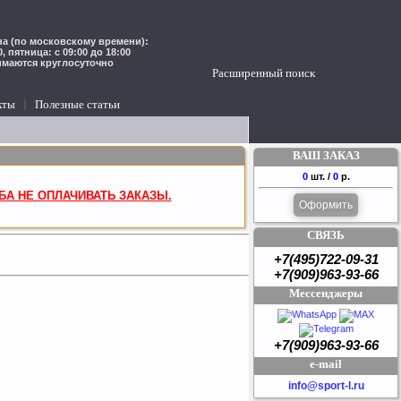
а (по московскому времени):
00, пятница: с 09:00 до 18:00
имаются круглосуточно
Расширенный поиск
кты
Полезные статьи
ВАШ ЗАКАЗ
0
шт. /
0
р.
БА НЕ ОПЛАЧИВАТЬ ЗАКАЗЫ.
Оформить
СВЯЗЬ
+7(495)722-09-31
+7(909)963-93-66
Мессенджеры
+7(909)963-93-66
e-mail
info@sport-l.ru