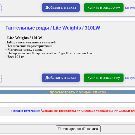
Добавить в заказ
Купить в рассрочку
Как куп
Гантельные ряды / Lite Weights / 310LW
Lite Weights 310LW
Набор гексагональных гантелей
Технические характеристики:
• Материал: сталь, резина
• Набор включает 8 пар гантелей от 3 до 10 кг с шагом 1 кг
•
Вес:
104 кг
Добавить в заказ
Купить в рассрочку
Как куп
...просмотреть полный список...
*
Поиск в категории:
Домашние тренажеры >> Силовые тренажеры >> Скамьи дл
Расширенный поиск