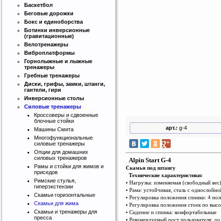
Баскетбол
Беговые дорожки
Бокс и единоборства
Ботинки инверсионные
(гравитационные)
Велотренажеры
Виброплатформы
Горнолыжные и лыжные
тренажеры
Гребные тренажеры
Диски, грифы, замки, штанги,
гантели, гири
Инверсионные столы
Силовые тренажеры
Кроссоверы и сдвоенные
блочные стойки
арт.:
g-4
Машины Смита
Многофункциональные
силовые тренажеры
Опции для домашних
силовых тренажеров
Alpin Start G-4
Рамы и стойки для жимов и
Скамья под штангу
приседов
Технические характеристики:
Римские стулья,
• Нагрузка: изменяемая (свободный вес
гиперэкстензии
• Рама: устойчивая, сталь с однослойно
Скамьи горизонтальные
• Регулировка положения спинки: 4 пол
Скамьи для жима
Интернет магазин SportLife
• Регулировка положения стоек по высо
Скамьи и тренажеры для
• Сидение и спинка: комфортабельные
Работаем на рынке спортивных
пресса
• Рекомендуемый рост пользователя: до
товаров с 2008 года!