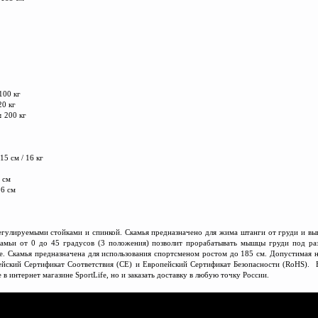
100 кг
20 кг
:
200 кг
15 см / 16 кг
 см
26 см
регулируемыми стойками и спинкой. Скамья предназначено для жима штанги от груди и в
амьи от 0 до 45 градусов (3 положения) позволит прорабатывать мышцы груди под раз
. Скамья предназначена для использования спортсменом ростом до 185 см. Допустимая на
ейский Сертификат Соответствия (CE) и Европейский Сертификат Безопасности (RoHS).
е в интернет магазине SportLife, но и заказать доставку в любую точку России.