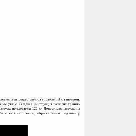
ыполнения широкого спектра упражнений с гантелями.
ным углом. Складная конструкция позволит хранить
грузка пользователя 120 кг. Допустимая нагрузка на
 Вы можете не только приобрести cкамью под штангу