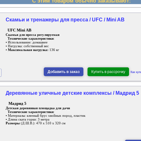
С этим товаром обычно заказывают:
Скамьи и тренажеры для пресса / UFC / Mini AB
UFC Mini AB
Cкамья для пресса регулируемая
Технические характеристики
:
• Использование: домашнее
• Нагрузка: собственный вес
•
Максимальная нагрузка:
136 кг
Добавить в заказ
Купить в рассрочку
Как куп
Деревянные уличные детские комплексы / Мадрид 5
Мадрид 5
Детская деревянная площадка для дачи
Технические характеристики
:
• Материалы: клееный брус хвойных пород, пластик
• Длина ската горки: 3 метра
Размеры
(Д.Ш.В.): 470 х 510 х 320 см