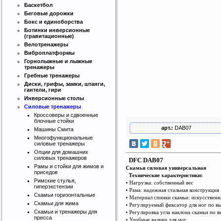
Баскетбол
Беговые дорожки
Бокс и единоборства
Ботинки инверсионные
(гравитационные)
Велотренажеры
Виброплатформы
Горнолыжные и лыжные
тренажеры
Гребные тренажеры
Диски, грифы, замки, штанги,
гантели, гири
Инверсионные столы
Силовые тренажеры
Кроссоверы и сдвоенные
блочные стойки
арт.:
DAB07
Машины Смита
Многофункциональные
силовые тренажеры
Опции для домашних
силовых тренажеров
DFC DAB07
Рамы и стойки для жимов и
Cкамья силовая универсальная
приседов
Технические характеристики:
Римские стулья,
• Нагрузка: собственный вес
гиперэкстензии
• Рама: надежная стальная конструкция
Скамьи горизонтальные
• Материал спинки скамьи: искусствен
Скамьи для жима
• Регулируемый фиксатор для ног по в
Скамьи и тренажеры для
• Регулировка угла наклона скамьи по 
пресса
• Удобные валики для ног