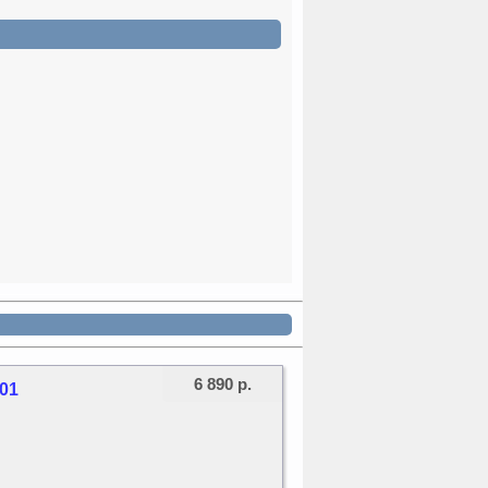
6 890 р.
-01