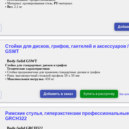
• Материал: хромированная сталь,
PU
-материал
•
Вес:
2,1 кг
Добави
Стойки для дисков, грифов, гантелей и аксессуаров / 
GSWT
Body-Solid GSWT
Стойка для стандартных дисков и грифов
Технические характеристики:
• Стойка предназначена для хранения стандартных дисков и грифов
• Рама: высокопрочный стальной профиль 50 х 50 мм
•
Максимальная нагрузка:
450 кг
Добавить в заказ
Купить в рассрочку
Как куп
Римские стулья, гиперэкстензии профессиональные /
GRCH322
Body-Solid GRCH322