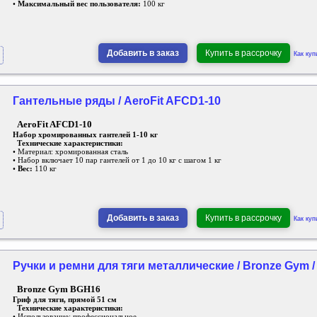
•
Максимальный вес пользователя:
100 кг
Добавить в заказ
Купить в рассрочку
Как куп
Гантельные ряды / AeroFit AFCD1-10
AeroFit AFCD1-10
Набор хромированных гантелей 1-10 кг
Технические характеристики:
• Материал: хромированная сталь
• Набор включает 10 пар гантелей от 1 до 10 кг с шагом 1 кг
•
Вес:
110 кг
Добавить в заказ
Купить в рассрочку
Как куп
Ручки и ремни для тяги металлические / Bronze Gym 
Bronze Gym BGH16
Гриф для тяги, прямой 51 см
Технические характеристики:
• Использование: профессиональное