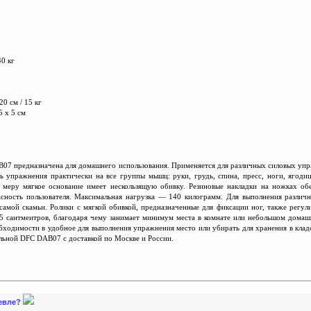
40 кг
20 см / 15 кг
5 х 5 см
07 предназначена для домашнего использования. Применяется для различных силовых упра
ть упражнения практически на все группы мышц: руки, грудь, спина, пресс, ноги, ягод
В меру мягкое основание имеет нескользящую обивку. Резиновые накладки на ножках о
пасность пользователя. Максимальная нагрузка — 140 килограмм. Для выполнения разли
самой скамьи. Ролики с мягкой обивкой, предназначенные для фиксации ног, также регул
5 сантмеитров, благодаря чему занимает минимум места в комнате или небольшом домашн
обходимости в удобное для выполнения упражнения место или убирать для хранения в клад
льной DFC DAB07 с доставкой по Москве и России.
шевле?