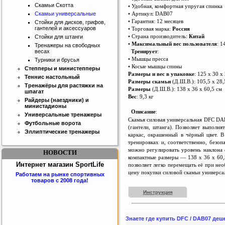
Скамьи Скотта
• Удобная, комфортная упругая спинка
• Артикул: DAB07
Скамьи универсальные
• Гарантия: 12 месяцев
Стойки для дисков, грифов,
гантелей и аксессуаров
• Торговая марка:
Россия
• Страна производитель:
Китай
Стойки для штанги
•
Максимальный вес пользователя
: 1
Тренажеры на свободных
Тренирует
:
весах
• Мышцы пресса
Турники и брусья
• Косые мышцы спины
Степперы и министепперы
Размеры и вес в упаковке
: 125 х 30 х 
Теннис настольный
Размеры скамьи
(Д.Ш.В.): 105,5 х 28,
Тренажёры для растяжки на
Размеры
(Д.Ш.В.): 138 х 36 х 60,5 см
шпагат
Вес
: 9,3 кг
Райдеры (наездники) и
министадионы
Описание
:
Универсальные тренажеры
Cкамья силовая универсальная DFC DAB
Футбольные ворота
(ган
т
ели, штанга). Позволяет выполня
Эллиптические тренажеры
каркас, окрашенный в чёрный цвет. 
тренировках и, соответственно, безо
можно регулировать уровень наклона 
НОВОСТИ
компактные размеры — 138 х 36 х 60,
Интернет магазин SportLife
позволяет легко перемещать её при не
цену покупки силовой скамьи универса
Работаем на рынке спортивных
товаров с 2008 года!
Инструкция
Знаете где купить DFC / DAB07 де