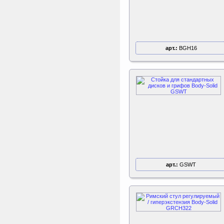
арт.:
BGH16
арт.:
GSWT