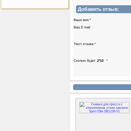
Добавить отзыв:
Ваше имя:
*
Tatonka Thermo 250
Термокружка
Ваш E-mail:
Текст отзыва:
*
Sport Elite Каркас
батута 3,05м (Т-
Сколько будет:
2*10
*
коннектор)
Каркас батута Sport Elite
диаметром 3,05 метра
(10FT)
Kettler Swing
Дополнительные качели
для игрового комплекса
Play Tower
Perfetto Sport Дуга