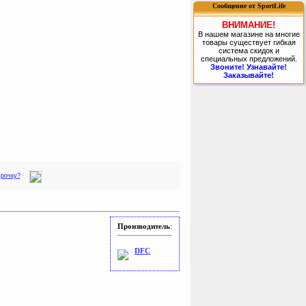
Сообщение от SportLife
ВНИМАНИЕ!
В нашем магазине на многие
товары существует гибкая
система скидок и
специальных предложений.
Звоните! Узнавайте!
Заказывайте!
срочку?
Производитель
:
DFC