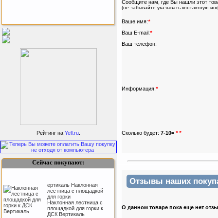
Сообщите нам, где Вы нашли этот тов
(не забывайте указывать контактную и
Ваше имя:
*
Бесплатная сборка и доставка
Ваш E-mail:
*
товара!
Ваш телефон:
Информация:
*
Подарочный сертификат
SportLife
Сколько будет:
7-10=
*
*
Рейтинг на
Yell.ru
.
Сейчас покупают:
Отзывы наших покупат
ертикаль Наклонная
лестница с площадкой
для горки
Наклонная лестница с
Как заставить женщину
О данном товаре пока еще нет отз
площадкой для горки к
заниматся спортом?
ДСК Вертикаль