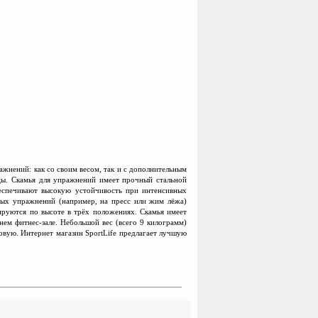
жнений: как со своим весом, так и с дополни
т
ельным
ицы. Скамья для упражнений имеет прочный стальной
беспечивают высокую устойчивость при интенсивных
чных упражнений (например, на пресс или жим лёжа)
ируются по высоте в трёх положениях. Скамья имеет
ем фитнес-зале. Небольшой вес (всего 9 килограмм)
овую. Интернет магазин SportLife предлагает лучшую