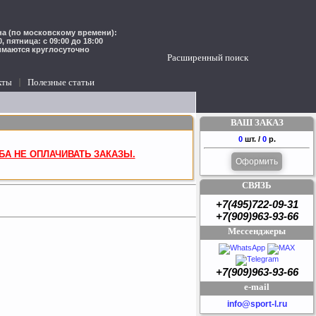
а (по московскому времени):
00, пятница: с 09:00 до 18:00
имаются круглосуточно
Расширенный поиск
кты
Полезные статьи
ВАШ ЗАКАЗ
0
шт. /
0
р.
БА НЕ ОПЛАЧИВАТЬ ЗАКАЗЫ.
Оформить
СВЯЗЬ
+7(495)722-09-31
+7(909)963-93-66
Мессенджеры
+7(909)963-93-66
e-mail
info@sport-l.ru