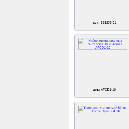
каркаса для батута
Activity 10
Дуга каркаса для батута
Perfetto Sport Activity 10’
(305 см)
арт.:
SB1238-01
арт.:
AFCD1-10