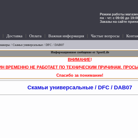
Режим работы магазин
пн - чт: с 09:00 до 19:
Заказы на сайте прин
Доставка
Оплата
Важная информация
Частые вопросы
Конта
енажеры
/
Скамьи универсальные
/ DFC / DAB07
Информационное сообщение от SportLife
ВНИМАНИЕ
!
ИН ВРЕМЕННО НЕ РАБОТАЕТ ПО ТЕХНИЧЕСКИМ ПРИЧИНАМ. ПРОСЬ
Спасибо за понимание!
Скамьи универсальные / DFC / DAB07