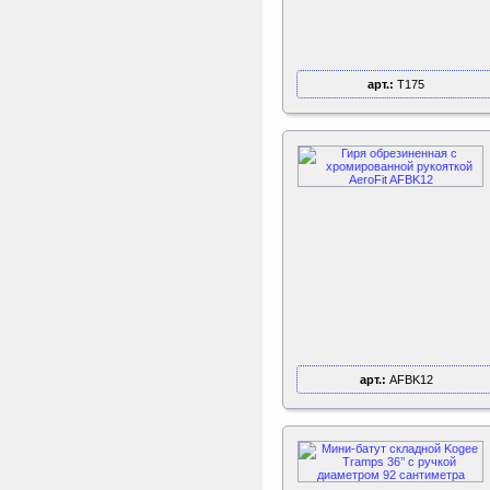
арт.:
T175
арт.:
AFBK12