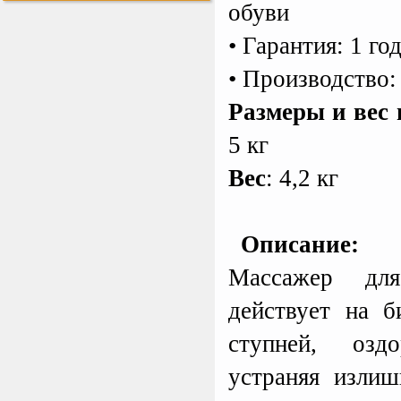
обуви
• Гарантия: 1 го
Tatonka Thermo 250
Термокружка
• Производство
Размеры и вес 
5 кг
Perfetto Sport Дуга
каркаса для батута
Activity 10
Вес
: 4,2 кг
Дуга каркаса для батута
Perfetto Sport Activity 10’
(305 см)
Описание:
Sport Elite Каркас
батута 3,05м (Т-
Массажер дл
коннектор)
Каркас батута Sport Elite
диаметром 3,05 метра
действует на б
(10FT)
ступней, озд
устраняя излиш
Kettler Swing
Дополнительные качели