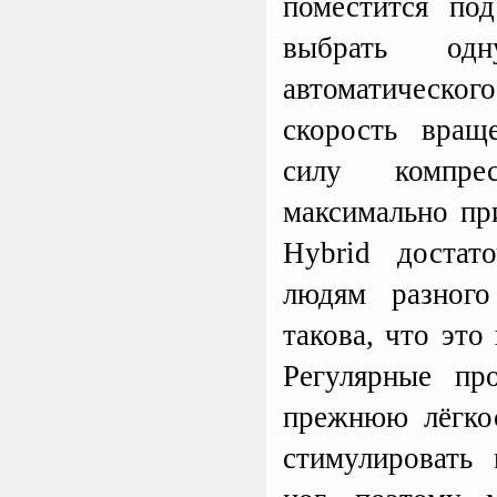
поместится по
выбрать од
автоматическ
скорость вращ
силу компре
максимально пр
Hybrid достат
людям разного
такова, что это
Регулярные пр
прежнюю лёгкос
стимулировать