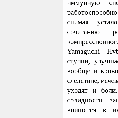
иммунную сис
для игрового комплекса
Play Tower
работоспособн
снимая устало
сочетанию р
компрессионного
Yamaguchi Hy
ступни, улучш
вообще и крово
следствие, исчез
уходят и боли
солидности за
впишется в и