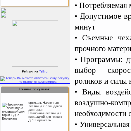
• Потребляемая 
Бесплатная сборка и доставка
товара!
• Допустимое вр
минут
• Съемные чех
прочного матери
• Программы: д
Подарочный сертификат
SportLife
выбор скоро
Рейтинг на
Yell.ru
.
роликов и силы 
Сейчас покупают:
• Виды воздейс
воздушно-компр
ертикаль Наклонная
лестница с площадкой
для горки
необходимости 
Наклонная лестница с
Как заставить женщину
площадкой для горки к
заниматся спортом?
ДСК Вертикаль
• Универсальная