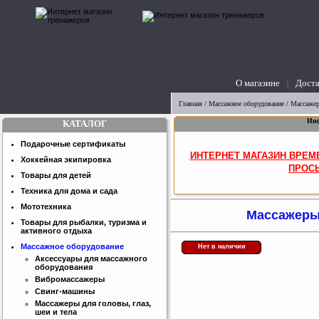
О магазине
Доста
вопросы
Главная
/
Массажное оборудование
/
Массажер
Инф
КАТАЛОГ
Подарочные сертификаты
ИНТЕРНЕТ МАГАЗИН ВРЕМ
Хоккейная экипировка
ПРОСЬ
Товары для детей
Техника для дома и сада
Мототехника
Массажеры 
Товары для рыбалки, туризма и
активного отдыха
Массажное оборудование
Нет в наличии
Аксессуары для массажного
оборудования
Вибромассажеры
Свинг-машины
Массажеры для головы, глаз,
шеи и тела