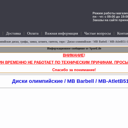
Режим работы магазин
пн - чт: с 09:00 до 19:
Заказы на сайте прин
Доставка
Оплата
Важная информация
Частые вопросы
Конта
мпийские диски, грифы, замки, штанги, гантели, гири
/
Диски олимпийские
/ MB Barbell / MB-AtletB51-
Информационное сообщение от SportLife
ВНИМАНИЕ
!
ИН ВРЕМЕННО НЕ РАБОТАЕТ ПО ТЕХНИЧЕСКИМ ПРИЧИНАМ. ПРОСЬ
Спасибо за понимание!
Диски олимпийские / MB Barbell / MB-AtletB5