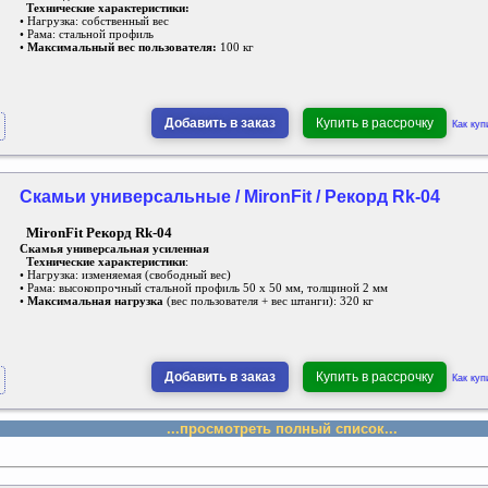
Технические характеристики:
• Нагрузка: собственный вес
• Рама: стальной профиль
•
Максимальный вес пользователя:
100 кг
Добавить в заказ
Купить в рассрочку
Как куп
Скамьи универсальные / MironFit / Рекорд Rk-04
MironFit Рекорд Rk-04
Скамья универсальная усиленная
Технические характеристики
:
• Нагрузка: изменяемая (свободный вес)
• Рама: высокопрочный стальной профиль 50 х 50 мм, толщиной 2 мм
•
Максимальная нагрузка
(вес пользователя + вес штанги): 320 кг
Добавить в заказ
Купить в рассрочку
Как куп
...просмотреть полный список...