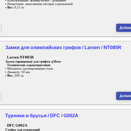
• Использование: коммерческое / домашнее
• Назначение: выполнения тяговых упражнений
•
Вес:
0,11 кг
Добави
Замки для олимпийских грифов / Larsen / NT085R
Larsen NT085R
Замок (прищепки) для грифов д50мм
Технические характеристики:
• Материал: хромированная сталь
• Диаметр: 50 мм
•
Вес:
200 гр
Добави
Турники и брусья / DFC / G002A
DFC G002A
Стойка для отжиманий