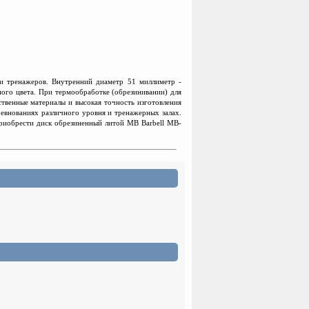
 и тренажеров. Внутренний диаметр 51 миллиме
т
р -
ного цвета. При термообработке (обрезинивании) для
ственные материалы и высокая точность изготовления
ревнованиях различного уровня и тренажерных залах.
 приобрести диск обрезиненный литой MB Barbell MB-