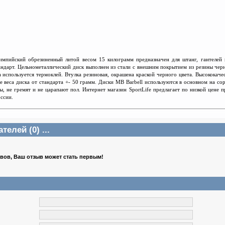
лимпийский обрезиненный литой весом 15 килограмм предназначен для штанг, гантелей
андарт. Цельнометаллический диск выполнен из стали с внешним покрытием из резины чер
 используется термоклей. Втулка резиновая, окрашена краской черного цвета. Высококаче
 веса диска от стандарта +- 50 грамм. Диски MB Barbell используются в основном на со
, не гремят и не царапают пол. Интернет магазин SportLife предлагает по низкой цене
оссии.
елей (0) ...
ывов, Ваш отзыв может стать первым!