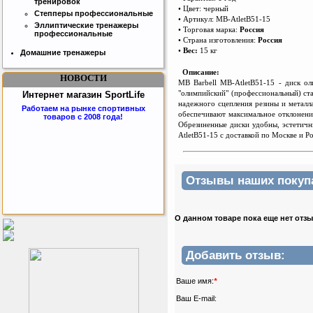
тренировок
• Цвет: черный
Степперы профессиональные
• Артикул: MB-AtletB51-15
Эллиптические тренажеры
• Торговая марка:
Россия
профессиональные
• Страна изготовления:
Россия
•
Вес:
15 кг
Домашние тренажеры
Описание:
НОВОСТИ
MB Barbell MB-AtletB51-15 - диск о
"олимпийский" (профессиональный) с
т
Интернет магазин SportLife
надежного сцепления резины и металла
Работаем на рынке спортивных
обеспечивают максимальное отклонение
товаров с 2008 года!
Обрезиненные диски удобны, эстетичны
AtletB51-15 с доставкой по Москве и Р
Отзывы наших покупат
О данном товаре пока еще нет отз
Бесплатная сборка и доставка
товара!
Добавить отзыв:
Ваше имя:
*
Ваш E-mail: