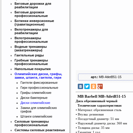
Беговые дорожки для
реабилитации
Беговые дорожки
профессиональные
Ботинки инверсионные
(гравитационные)
Велотренажеры для
реабилитации
Велотренажеры
профессиональные
Водные тренажеры
(акватренажеры)
Гантельные ряды
Гребные тренажеры
профессиональные
Напольные покрытия
Олимпийские диски, грифы,
арт.:
MB-AtletB51-15
замки, штанги, гантели, гири
Гантели фиксированные
Гири профессиональные
Грифы олимпийские
MB Barbell MB-AtletB51-15
Диски бамперные
Диск обрезиненный черный
Диски олимпийские
Технические характеристики:
Замки для олимпийских
• Материал: обрезиненная сталь
грифов
• Втулка: резиновая
Штанги олимпийские
• Посадочный диаметр: 51 мм
Силовые тренажеры
• Наружный диаметр диска: 360 мм
профессиональные
• Толщина диска: 35 мм
Системы силовых реактивных
• Гарантия: 1 год