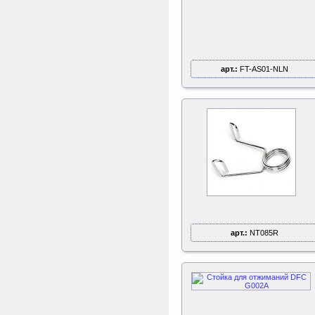
Чемпион диаметром 244,
305, 366 и 427 см
арт.:
FT-AS01-NLN
арт.:
NT085R