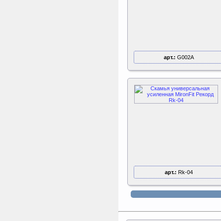
арт.:
G002А
арт.:
Rk-04