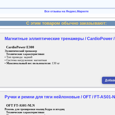
Все отзывы на Яндекс.Маркете
С этим товаром обычно заказывают:
Магнитные эллиптические тренажеры / CardioPower /
CardioPower E300
Эллиптический тренажер
Технические характеристики:
• Тип привода: задний
• Система нагружения: магнитная
•
Максимальный вес пользователя:
130 кг
Добави
Ручки и ремни для тяги нейлоновые / OFT / FT-AS01-
OFT FT-AS01-NLN
Ремень для тренировки мышц бедра и ягодиц
Технические характеристики: