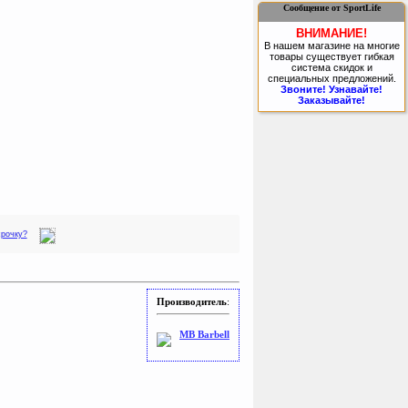
Сообщение от SportLife
ВНИМАНИЕ!
В нашем магазине на многие
товары существует гибкая
система скидок и
специальных предложений.
Звоните! Узнавайте!
Заказывайте!
срочку?
Производитель
:
MB Barbell