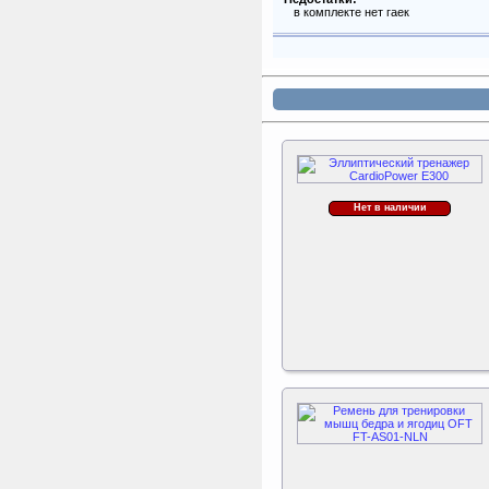
ертикаль Наклонная
в комплекте нет гаек
лестница с площадкой
для горки
Наклонная лестница с
площадкой для горки к
ДСК Вертикаль
Triumph Nord
Стекловолоконные
трубки для батута
Чемпион 366 см
Набор стекловолоконных
трубок для батута
Triumph Nord Чемпион
Нет в наличии
366 см (полный круг)
Sport Elite Каркас
батута 3,05м (Т-
коннектор)
Каркас батута Sport Elite
диаметром 3,05 метра
(10FT)
Triumph Nord
Пластиковый колпачок
к батуту Чемпион
80060, 80061, 80062,
80063
Пластиковый колпачок к
батутам Triumph Nord