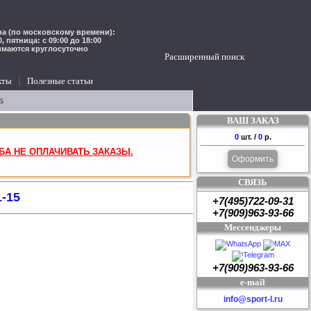
а (по московскому времени):
00, пятница: с 09:00 до 18:00
имаются круглосуточно
Расширенный поиск
кты
Полезные статьи
15
ВАШ ЗАКАЗ
0
шт. /
0
р.
БА НЕ ОПЛАЧИВАТЬ ЗАКАЗЫ.
Оформить
СВЯЗЬ
1-15
+7(495)722-09-31
+7(909)963-93-66
Мессенджеры
+7(909)963-93-66
e-mail
info@sport-l.ru