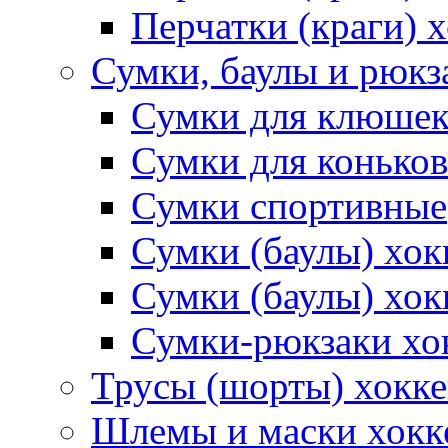
Перчатки (краги) 
Сумки, баулы и рюкз
Сумки для клюше
Сумки для коньков
Сумки спортивные
Сумки (баулы) хо
Сумки (баулы) хок
Сумки-рюкзаки хо
Трусы (шорты) хокк
Шлемы и маски хокк