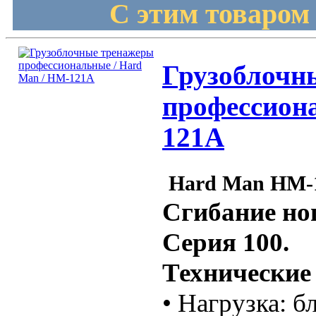
С этим товаром
Грузоблочн
профессион
121A
Hard Man HM-
Сгибание ног
Серия 100.
Технические
• Нагрузка: б