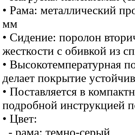
• Рама: металлический пр
мм
• Сидение: поролон втор
жесткости с обивкой из с
• Высоко
т
емпера
т
урная п
делает покрытие устойчи
• Поставляется в компактн
подробной инструкцией п
• Цвет:
- рама: темно-серый