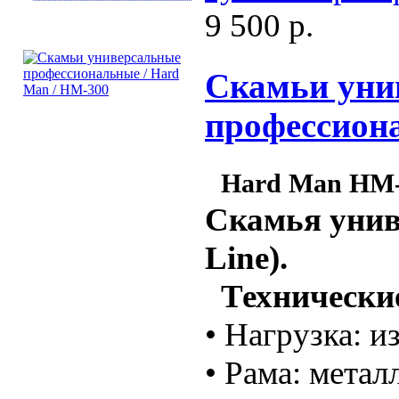
9 500 р.
Скамьи уни
профессион
Hard Man HM-
Скамья унив
Line).
Технические
• Нагрузка: и
• Рама: метал