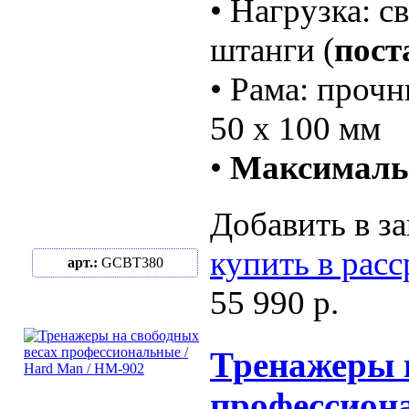
• Нагрузка: с
штанги (
пост
• Рама: проч
50 х 100 мм
•
Максимальн
Добавить в за
купить в рас
арт.:
GCBT380
55 990 р.
Тренажеры 
профессион