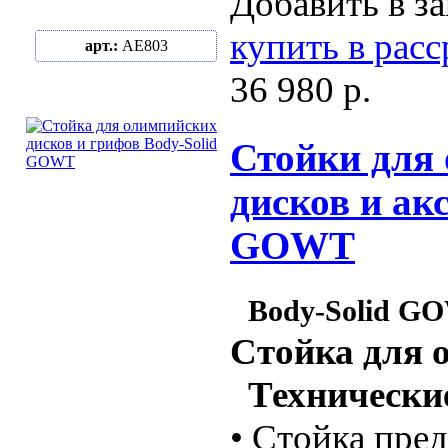
Добавить в за
купить в рас
арт.:
AЕ803
36 980 р.
Стойки для
дисков и акс
GOWT
Body-Solid G
Стойка для 
Технические
• Стойка пре