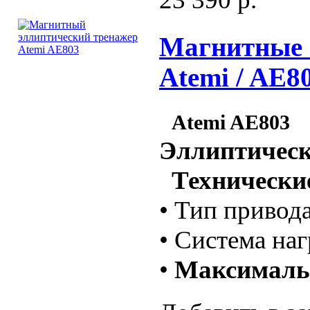
Магнитные 
Atemi / AЕ8
Atemi AЕ803
Эллиптическ
Технические
• Тип привода
• Система на
•
Максимальн