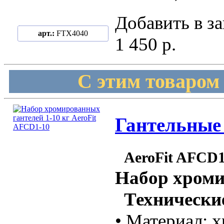
Добавить в за
арт.:
FTX4040
1 450 р.
С этим товаром
Гантельные 
AeroFit AFCD1
Набор хроми
Технические
• Материал: 