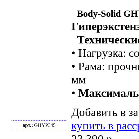
Body-Solid G
Гиперэкстенз
Технические
• Нагрузка: с
• Рама: проч
мм
•
Максимальн
Добавить в за
купить в рас
арт.:
GHYP345
23 390 р.