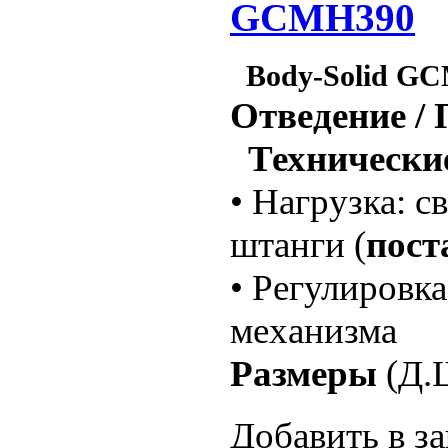
GCMH390
Body-Solid G
Отведение / 
Технические
• Нагрузка: с
штанги (
пост
• Регулировк
механизма
Размеры
(Д.Ш
Добавить в за