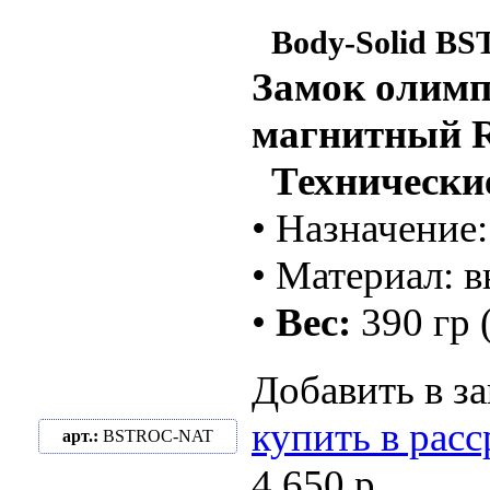
Body-Solid B
Замок олим
магнитный 
Технические
• Назначение
• Материал:
•
Вес:
390 гр 
Добавить в за
купить в рас
арт.:
BSTROC-NAT
4 650 р.