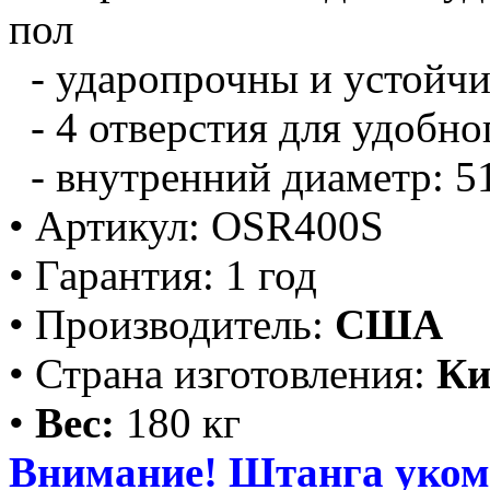
пол
- ударопрочны и устойч
- 4 отверстия для удобно
- внутренний диаметр: 5
• Артикул: OSR400S
• Гаран
т
ия: 1 год
• Производи
т
ель:
США
• Страна изготовления:
Ки
•
Вес:
180 кг
Внимание! Штанга уко