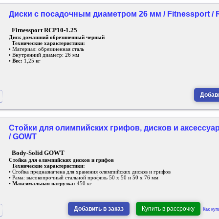
Диски с посадочным диаметром 26 мм / Fitnessport / 
Fitnessport
RCP10-1.25
Диск домашний обрезиненный черный
Технические характеристики:
• Материал: обрезиненная с
т
аль
• Вну
т
ренний диаметр: 26 мм
•
Вес:
1,25 кг
Добави
Стойки для олимпийских грифов, дисков и аксессуаро
/ GOWT
Body-Solid GOWT
Стойка для олимпийских дисков и грифов
Технические характеристики:
• Стойка предназначена для хранения олимпийских дисков и грифов
• Рама: высокопрочный стальной профиль 50 х 50 и 50 х 76 мм
•
Максимальная нагрузка:
450 кг
Добавить в заказ
Купить в рассрочку
Как куп