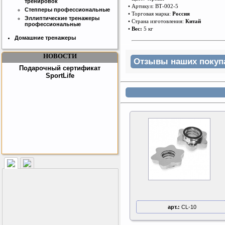
тренировок
• Артикул: ВТ-002-5
Степперы профессиональные
• Торговая марка:
Россия
Эллиптические тренажеры
• Страна изготовления:
Китай
профессиональные
•
Вес:
5 кг
Домашние тренажеры
НОВОСТИ
Отзывы наших покупат
Подарочный сертификат
SportLife
Как заставить женщину
заниматся спортом?
арт.:
CL-10