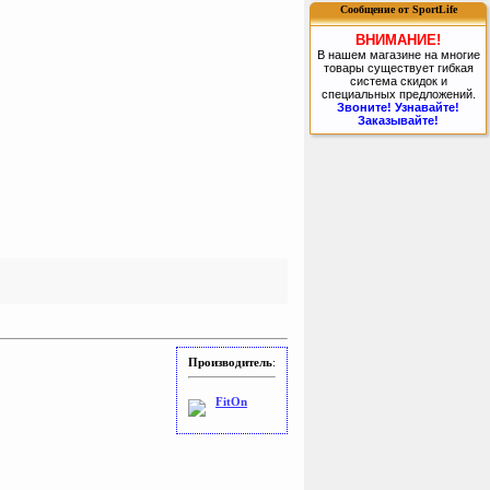
Сообщение от SportLife
ВНИМАНИЕ!
В нашем магазине на многие
товары существует гибкая
система скидок и
специальных предложений.
Звоните! Узнавайте!
Заказывайте!
Производитель
:
FitOn