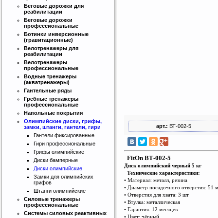
Беговые дорожки для
реабилитации
Беговые дорожки
профессиональные
Ботинки инверсионные
(гравитационные)
Велотренажеры для
реабилитации
Велотренажеры
профессиональные
Водные тренажеры
(акватренажеры)
Гантельные ряды
Гребные тренажеры
профессиональные
Интернет магазин SportLife
Напольные покрытия
Работаем на рынке спортивных
Олимпийские диски, грифы,
товаров с 2008 года!
арт.:
ВТ-002-5
замки, штанги, гантели, гири
Гантели фиксированные
Гири профессиональные
Грифы олимпийские
FitOn ВТ-002-5
Диски бамперные
Диск олимпийский черный 5 кг
Диски олимпийские
Технические характеристики:
Замки для олимпийских
• Материал: металл, резина
грифов
• Диаметр посадочного отверстия: 51 
Штанги олимпийские
• О
т
верс
т
ия для хвата: 3 шт
Бесплатная сборка и доставка
Силовые тренажеры
• Втулка: металлическая
товара!
профессиональные
• Гарантия: 12 месяцев
Системы силовых реактивных
• Цвет: чёрный