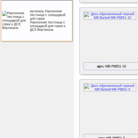
ертикаль Наклонная
лестница с площадкой
для горки
Наклонная лестница с
площадкой для горки к
ДСК Вертикаль
Perfetto Sport Дуга
каркаса для батута
Activity 10
Дуга каркаса для батута
Perfetto Sport Activity 10’
арт.:
MB-PltB51-10
(305 см)
Triumph Nord
Пластиковый колпачок
к батуту Чемпион
80060, 80061, 80062,
80063
Пластиковый колпачок к
батутам Triumph Nord
Чемпион диаметром 244,
305, 366 и 427 см
Sport Elite Каркас
батута 3,05м (Т-
коннектор)