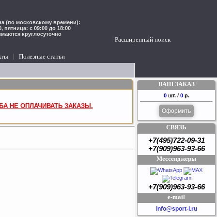
а (по московскому времени):
00, пятница: с 09:00 до 18:00
имаются круглосуточно
Расширенный поиск
кты
Полезные статьи
ВАШ ЗАКАЗ
0
шт. /
0
р.
БА НЕ ОПЛАЧИВАТЬ ЗАКАЗЫ.
Оформить
СВЯЗЬ
+7(495)722-09-31
+7(909)963-93-66
Мессенджеры
+7(909)963-93-66
e-mail
info@sport-l.ru