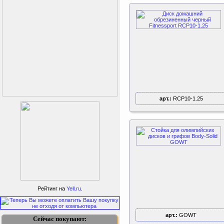
арт.:
RCP10-1.25
Kettler Swing
Дополнительные качели
Рейтинг на
Yell.ru
.
для игрового комплекса
Play Tower
арт.:
GOWT
Сейчас покупают: