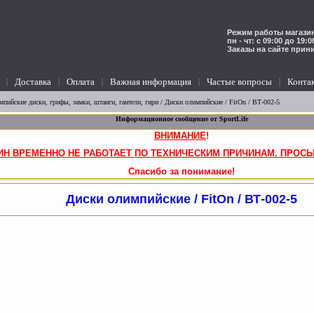
Режим работы магазин
пн - чт: с 09:00 до 19:
Заказы на сайте прин
Доставка
Оплата
Важная информация
Частые вопросы
Конта
мпийские диски, грифы, замки, штанги, гантели, гири
/
Диски олимпийские
/ FitOn / ВТ-002-5
Информационное сообщение от SportLife
ВНИМАНИЕ
!
ИН ВРЕМЕННО НЕ РАБОТАЕТ ПО ТЕХНИЧЕСКИМ ПРИЧИНАМ. ПРОСЬ
Спасибо за понимание!
Диски олимпийские / FitOn / ВТ-002-5