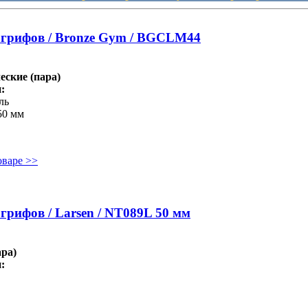
 грифов / Bronze Gym / BGCLM44
ские (пара)
:
ль
50 мм
оваре >>
грифов / Larsen / NT089L 50 мм
ра)
: