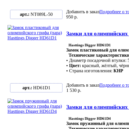
Добавить в заказ
Подробнее о т
арт.:
NT089L-50
950 р.
Замки для олимпийских г
Hasttings Digger HD61D1
Замок пластиковый для олимп
Технические характеристики
• Диаметр посадочной втулки: 
•
Цвет:
красный, жёлтый, чёр
• Страна изготовления:
КНР
Добавить в заказ
Подробнее о т
арт.:
HD61D1
1 530 р.
Замки для олимпийских г
Hasttings Digger HD61D4
Замок пружинный для олимпи
Технические характеристики