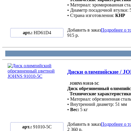
• Материал: хромированная ста
• Диаметр посадочной втулки: 
• Страна изготовления:
КНР
Добавить в заказ
Подробнее о т
арт.:
HD61D4
915 р.
Диски олимпийские / JO
JOHNS 91010-5C
Диск обрезиненный олимпийс
Технические характеристики
• Материал: обрезиненная стал
• Внутренний диаметр: 51 мм
•
Вес:
5 кг
Добавить в заказ
Подробнее о т
арт.:
91010-5C
2 360 р.