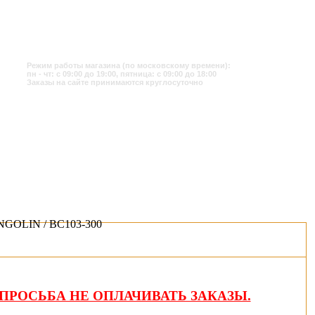
Режим работы магазина (по московскому времени):
пн - чт: с 09:00 до 19:00, пятница: с 09:00 до 18:00
Заказы на сайте принимаются круглосуточно
NGOLIN / BC103-300
ПРОСЬБА НЕ ОПЛАЧИВАТЬ ЗАКАЗЫ.