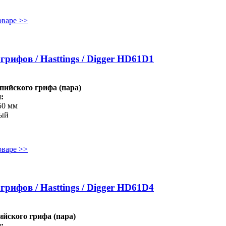
оваре >>
рифов / Hasttings / Digger HD61D1
ийского грифа (пара)
:
50 мм
ный
оваре >>
рифов / Hasttings / Digger HD61D4
йского грифа (пара)
: