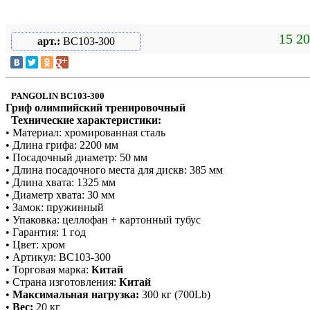
15 20
арт.:
BC103-300
PANGOLIN BC103-300
Гриф олимпийский тренировочный
Технические характеристики:
• Материал: хромированная сталь
• Длина грифа: 2200 мм
• Посадочный диаметр: 50 мм
• Длина посадочного места для дискв: 385 мм
• Длина хвата: 1325 мм
• Диаметр хвата: 30 мм
• Замок: пружинный
• Упаковка: целлофан + картонный тубус
• Гаран
т
ия: 1 год
• Цве
т
: хром
• Артикул: BC103-300
• Торговая марка:
Китай
• Страна изготовления:
Китай
•
Максимальная нагрузка:
300 кг (700Lb)
•
Вес:
20 кг