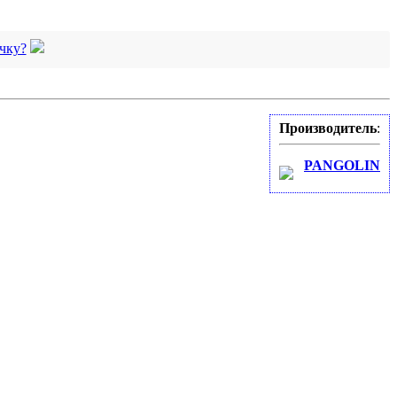
чку?
Производитель
:
PANGOLIN