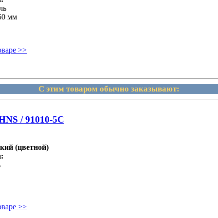
ль
50 мм
оваре >>
С этим товаром обычно заказывают:
HNS / 91010-5C
кий (цветной)
:
ь
оваре >>