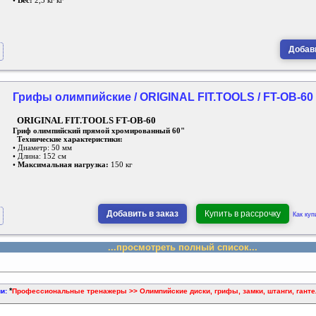
•
Вес:
2,5 кг кг
Добави
Грифы олимпийские / ORIGINAL FIT.TOOLS / FT-OB-60
ORIGINAL FIT.TOOLS FT-OB-60
Гриф олимпийский прямой хромированный 60"
Технические характеристики:
• Диаметр: 50 мм
• Длина: 152 см
•
Максимальная нагрузка:
150 кг
Добавить в заказ
Купить в рассрочку
Как куп
...просмотреть полный список...
*
ии:
Профессиональные тренажеры >> Олимпийские диски, грифы, замки, штанги, гантел