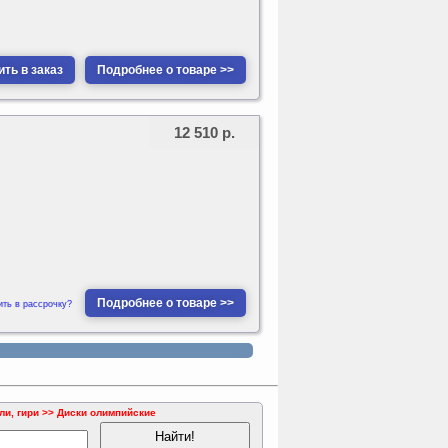
ть в заказ
Подробнее о товаре >>
12 510 р.
Подробнее о товаре >>
ить в рассрочку?
и, гири >> Диски олимпийские