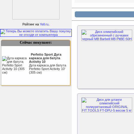
Подарочный сертификат
SportLife
Рейтинг на
Yell.ru
.
Сейчас покупают:
Perfetto Sport Дуга
каркаса для батута
Activity 10
Дуга каркаса для батута
Как заставить женщину
Perfetto Sport Activity 10’
заниматся спортом?
(305 см)
Triumph Nord
Пластиковый колпачок
к батуту Чемпион
80060, 80061, 80062,
80063
Пластиковый колпачок к
батутам Triumph Nord
Чемпион диаметром 244,
305, 366 и 427 см