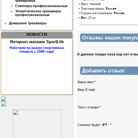
тренировок
• Цвет: черный
Степперы профессиональные
• Торговая марка:
Россия
Эллиптические тренажеры
• Страна изготовления:
Россия
профессиональные
•
Вес:
25 кг
Домашние тренажеры
НОВОСТИ
Отзывы наших покупат
Интернет магазин SportLife
Работаем на рынке спортивных
товаров с 2008 года!
О данном товаре пока еще нет отз
Добавить отзыв:
Ваше имя:
*
Ваш E-mail:
Бесплатная сборка и доставка
товара!
Текст отзыва:
*
Сколько будет:
9*7
*