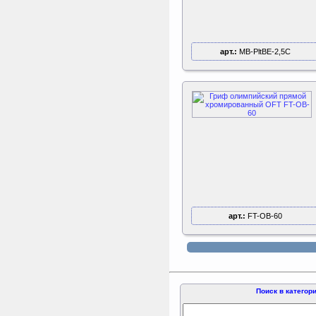
арт.:
MB-PltBE-2,5C
арт.:
FT-OB-60
Поиск в категор