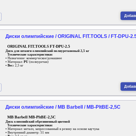
Добави
Диски олимпийские / ORIGINAL FIT.TOOLS / FT-DPU-2.
ORIGINAL FIT.TOOLS FT-DPU-2.5
Диск для штанги олимпийский полиуретановый 2,5 кг
Технические характеристики:
• Назначение: коммерческое/домашнее
• Материал:
PU
(полиуретан)
•
Вес:
2,5 кг
Добави
Диски олимпийские / MB Barbell / MB-PltBE-2,5C
MB Barbell MB-PltBE-2,5C
Диск олимпийский обрезиненный цветной
Технические характеристики:
• Материал: металл, запрессованный в резину на основе каучука
• Внутренний диаметр: 51 мм