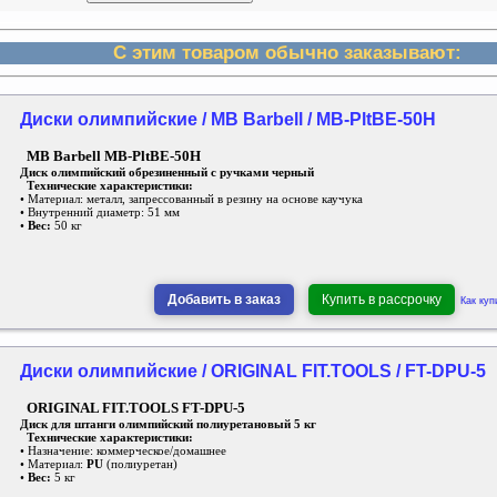
С этим товаром обычно заказывают:
Диски олимпийские / MB Barbell / MB-PltBE-50H
MB Barbell MB-PltBE-50H
Диск олимпийский обрезиненный с ручками черный
Технические характеристики:
• Материал: металл, запрессованный в резину на основе каучука
• Внутренний диаметр: 51 мм
•
Вес:
50 кг
Добавить в заказ
Купить в рассрочку
Как куп
Диски олимпийские / ORIGINAL FIT.TOOLS / FT-DPU-5
ORIGINAL FIT.TOOLS FT-DPU-5
Диск для штанги олимпийский полиуретановый 5 кг
Технические характеристики:
• Назначение: коммерческое/домашнее
• Материал:
PU
(полиуретан)
•
Вес:
5 кг