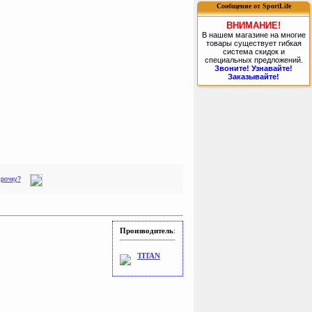
Сообщение от SportLife
ВНИМАНИЕ!
В нашем магазине на многие
товары существует гибкая
система скидок и
специальных предложений.
Звоните! Узнавайте!
Заказывайте!
срочку?
Производитель
:
TITAN