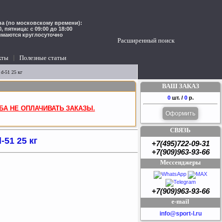
а (по московскому времени):
00, пятница: с 09:00 до 18:00
имаются круглосуточно
Расширенный поиск
кты
Полезные статьи
d-51 25 кг
ВАШ ЗАКАЗ
0
шт. /
0
р.
БА НЕ ОПЛАЧИВАТЬ ЗАКАЗЫ.
Оформить
СВЯЗЬ
51 25 кг
+7(495)722-09-31
+7(909)963-93-66
Мессенджеры
+7(909)963-93-66
e-mail
info@sport-l.ru