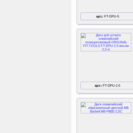
Kettler Swing
Дополнительные качели
для игрового комплекса
Play Tower
арт.:
FT-DPU-5
Sport Elite Каркас
батута 3,05м (Т-
коннектор)
Каркас батута Sport Elite
диаметром 3,05 метра
(10FT)
ертикаль Наклонная
лестница с площадкой
для горки
арт.:
FT-DPU-2.5
Наклонная лестница с
площадкой для горки к
ДСК Вертикаль