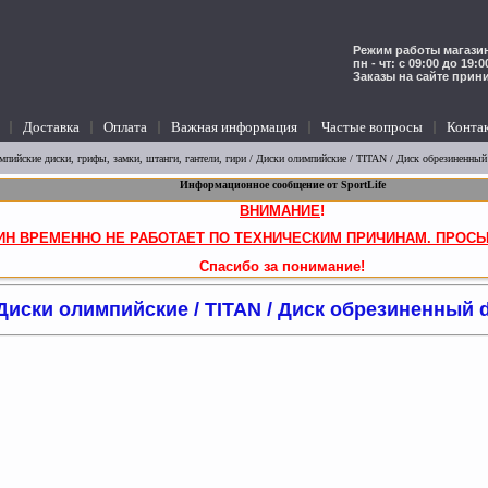
Режим работы магазин
пн - чт: с 09:00 до 19:
Заказы на сайте прин
Доставка
Оплата
Важная информация
Частые вопросы
Конта
мпийские диски, грифы, замки, штанги, гантели, гири
/
Диски олимпийские
/ TITAN / Диск обрезиненный 
Информационное сообщение от SportLife
ВНИМАНИЕ
!
ИН ВРЕМЕННО НЕ РАБОТАЕТ ПО ТЕХНИЧЕСКИМ ПРИЧИНАМ. ПРОСЬ
Спасибо за понимание!
Диски олимпийские / TITAN / Диск обрезиненный d-