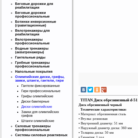
Беговые дорожки для
реабилитации
Беговые дорожки
профессиональные
Ботинки инверсионные
(гравитационные)
Велотренажеры для
реабилитации
Велотренажеры
профессиональные
Водные тренажеры
(акватренажеры)
Гантельные ряды
Гребные тренажеры
профессиональные
Напольные покрытия
Олимпийские диски, грифы,
замки, штанги, гантели, гири
Гантели фиксированные
Гири профессиональные
Грифы олимпийские
TITAN Диск обрезиненный d-51 
Диски бамперные
Диск обрезиненный черный
Диски олимпийские
Технические характеристики:
Замки для олимпийских
• Материал: обрезиненная сталь
грифов
• В
т
улка: резиновая
Штанги олимпийские
• Вну
т
ренний диаметр: 51 мм
Силовые тренажеры
• Наружный диаметр диска: 360 мм
профессиональные
• Толщина диска: 50 мм
Системы силовых реактивных
• Гарантия: 1 год