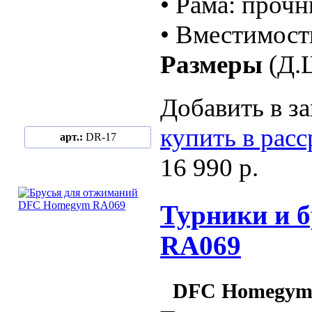
• Рама: проч
• Вместимость
Размеры
(Д.Ш
Добавить в за
купить в рас
арт.:
DR-17
16 990 р.
Турники и б
RA069
DFC Homegym