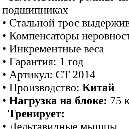
подшипниках
• Стальной трос выдержив
• Компенсаторы неровнос
• Инкрементные веса
• Гарантия: 1 год
• Ар
т
икул: CT 2014
• Производс
т
во:
Китай
•
Нагрузка на блоке:
75 к
Тренирует:
• Дельтавидные мышцы