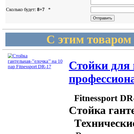
Сколько будет:
8+7
*
С этим товаром
Стойки для 
профессиона
Fitnessport DR
Стойка гант
Технические