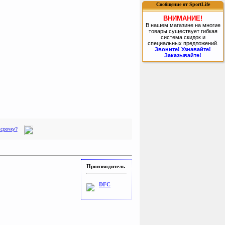
Сообщение от SportLife
ВНИМАНИЕ!
В нашем магазине на многие
товары существует гибкая
система скидок и
специальных предложений.
Звоните! Узнавайте!
Заказывайте!
ссрочку?
Производитель
:
DFC