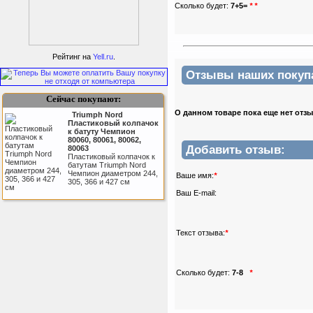
Сколько будет:
7+5=
*
*
Подарочный сертификат
SportLife
Рейтинг на
Yell.ru
.
Отзывы наших покупат
Сейчас покупают:
О данном товаре пока еще нет отз
Triumph Nord
Пластиковый колпачок
к батуту Чемпион
80060, 80061, 80062,
Добавить отзыв:
80063
Пластиковый колпачок к
Как заставить женщину
батутам Triumph Nord
заниматся спортом?
Чемпион диаметром 244,
Ваше имя:
*
305, 366 и 427 см
Ваш E-mail:
Perfetto Sport Дуга
каркаса для батута
Текст отзыва:
*
Activity 10
Дуга каркаса для батута
Perfetto Sport Activity 10’
(305 см)
Сколько будет:
7-8
*