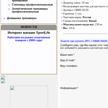
тренировок
• Диаметр хвата: 29 мм
Степперы профессиональные
• Нескользящие насечки для прочного х
Эллиптические тренажеры
• Артикул: OB80-50/29
профессиональные
• Гарантия: 1 год
• Торговая марка:
Россия
Домашние тренажеры
• Страна изготовления:
Китай
•
Максимальная нагрузка:
250 кг
НОВОСТИ
•
Вес:
18 кг
Интернет магазин SportLife
Работаем на рынке спортивных
товаров с 2008 года!
Знаете где купить DFC / OB80-50/2
Сообщите нам, где Вы нашли этот тов
(не забывайте указывать контактную и
Ваше имя:
*
Ваш E-mail:
*
Ваш телефон:
Бесплатная сборка и доставка
товара!
Информация:
*