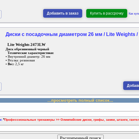
Добавить в заказ
Купить в рассрочку
Как куп
Диски с посадочным диаметром 26 мм / Lite Weights 
Lite Weights 2473LW
Диск обрезиненный черный
Технические характеристики:
• Внутренний диаметр: 26 мм
• Втулка: резиновая
•
Вес:
2,5 кг
Добави
...просмотреть полный список...
*
и:
Профессиональные тренажеры >> Олимпийские диски, грифы, замки, штанги, ганте
Расширенный поиск