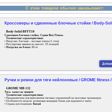
С этим товаром обычно заказывают:
Кроссоверы и сдвоенные блочные стойки / Body-Soli
Body-Solid BFFT10
Сдвоенная блочная стойка. Серия Best Fitness.
Технические характеристики:
• Нагрузка: блочная – весовые плиты (1 стек)
• Регулировка шкивов по высоте: 19 позиций
•
Нагрузка на блоке:
86 кг
Добави
Ручки и ремни для тяги нейлоновые / GROME fitness /
GROME MB 132
Тяга- канат на трицепс
Технические характеристики:
• Предназначена для выполнения тяговых упражнений на тросовых тренажерах
• Особенности модели: резиновые концевые блоки для надежного хвата
• Страна изготовления:
Китай