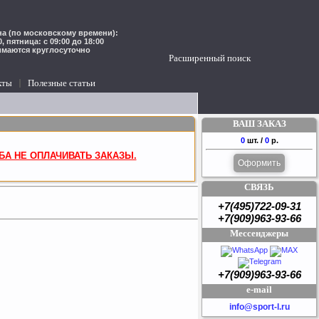
а (по московскому времени):
00, пятница: с 09:00 до 18:00
имаются круглосуточно
Расширенный поиск
кты
Полезные статьи
ВАШ ЗАКАЗ
0
шт. /
0
р.
БА НЕ ОПЛАЧИВАТЬ ЗАКАЗЫ.
Оформить
СВЯЗЬ
+7(495)722-09-31
+7(909)963-93-66
Мессенджеры
+7(909)963-93-66
e-mail
info@sport-l.ru