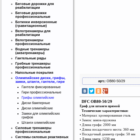
Беговые дорожки для
реабилитации
Беговые дорожки
профессиональные
Ботинки инверсионные
(гравитационные)
Велотренажеры для
реабилитации
Велотренажеры
профессиональные
Водные тренажеры
(акватренажеры)
Гантельные ряды
Гребные тренажеры
профессиональные
Напольные покрытия
Олимпийские диски, грифы,
арт.:
OB80-50/29
замки, штанги, гантели, гири
Гантели фиксированные
Гири профессиональные
Грифы олимпийские
DFC OB80-50/29
Диски бамперные
Гриф для штанги прямой
Диски олимпийские
Технические характеристики:
Замки для олимпийских
• Материал: хромированная сталь
грифов
• Замок: замок-пружина
Штанги олимпийские
• Длина грифа: 2000 мм
Силовые тренажеры
• Длина посадочного места: 360 мм
профессиональные
• Посадочный диаме
т
р грифа: 50 мм
Системы силовых реактивных
• Длина хва
т
а: 1230 мм