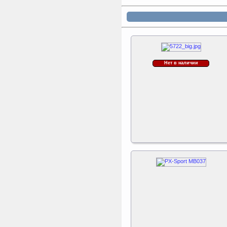
Kettler Swing
Дополнительные качели
для игрового комплекса
Play Tower
Нет в наличии
ертикаль Наклонная
лестница с площадкой
для горки
Наклонная лестница с
площадкой для горки к
ДСК Вертикаль
Sport Elite Каркас
батута 3,05м (Т-
коннектор)
Каркас батута Sport Elite
диаметром 3,05 метра
(10FT)