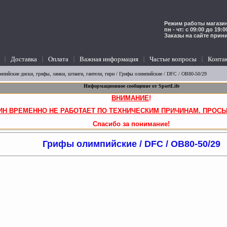
Режим работы магазин
пн - чт: с 09:00 до 19:
Заказы на сайте прин
Доставка
Оплата
Важная информация
Частые вопросы
Конта
мпийские диски, грифы, замки, штанги, гантели, гири
/
Грифы олимпийские
/ DFC / OB80-50/29
Информационное сообщение от SportLife
ВНИМАНИЕ
!
ИН ВРЕМЕННО НЕ РАБОТАЕТ ПО ТЕХНИЧЕСКИМ ПРИЧИНАМ. ПРОСЬ
Спасибо за понимание!
Грифы олимпийские / DFC / OB80-50/29