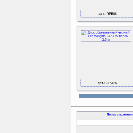
арт.:
RPB06
арт.:
2473LW
Поиск в категори