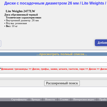
Диски с посадочным диаметром 26 мм / Lite Weights 
Lite Weights 2477LW
Диск обрезиненный черный
Технические характеристики:
• Внутренний диаметр: 26 мм
• Втулка: резиновая
•
Вес:
10 кг
Добави
...просмотреть полный список...
*
:
Домашние тренажеры >> Диски, грифы, замки, штанги, гантели, гири >> Диски >> Дис
Расширенный поиск
Сертификаты
Бренды
Новости
Ссылки
Интересное видео
Прайс