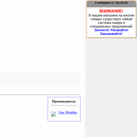
Сообщение от SportLife
ВНИМАНИЕ!
В нашем магазине на многие
товары существует гибкая
система скидок и
специальных предложений.
Звоните! Узнавайте!
Заказывайте!
Производитель
:
Lite Weights