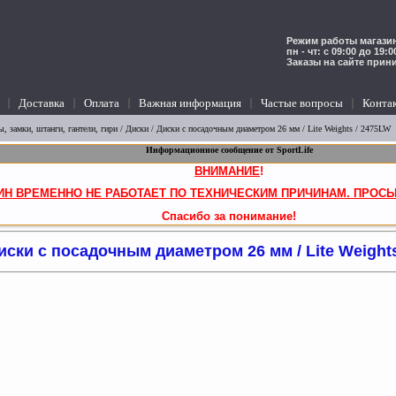
Режим работы магазин
пн - чт: с 09:00 до 19:
Заказы на сайте прин
Доставка
Оплата
Важная информация
Частые вопросы
Конта
, замки, штанги, гантели, гири
/
Диски
/
Диски с посадочным диаметром 26 мм
/ Lite Weights / 2475LW
Информационное сообщение от SportLife
ВНИМАНИЕ
!
ИН ВРЕМЕННО НЕ РАБОТАЕТ ПО ТЕХНИЧЕСКИМ ПРИЧИНАМ. ПРОСЬ
Спасибо за понимание!
иски с посадочным диаметром 26 мм / Lite Weight