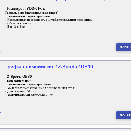
Fitnessport
VDD-01-3к
Гантель аэробная виниловая (пара)
Технические характеристики:
• Нескользящая поверхность с антибактериальным покрытием
• Оболочка: винил
•
Вес:
2 х 3 кг
Добави
Грифы олимпийские / Z-Sports / OB30
Z-Sports OB30
Гриф гантельный
Технические характеристики:
• Материал: высокопрочная хромированная сталь
• Длина грифа: 508 мм
•
Максимальная нагрузка:
70 кг
Добави