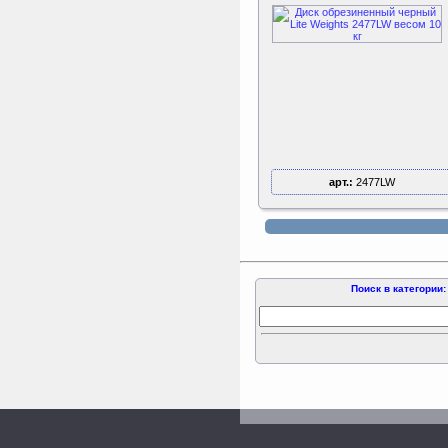
ертикаль Наклонная
лестница с площадкой
для горки
Наклонная лестница с
площадкой для горки к
ДСК Вертикаль
арт.:
2477LW
Поиск в категории