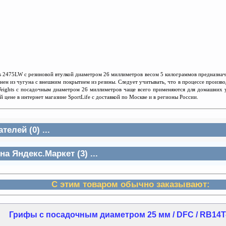
s 2475LW с резиновой втулкой диаметром 26 миллиметров весом 5 килограммов предназначе
лнен из чугуна с внешним покрытием из резины. Следует учитывать, что в процессе произв
 Weights с посадочным диаметром 26 миллиметров чаще всего применяются для домашних у
 цене в интернет магазине SportLife с доставкой по Москве и в регионы России.
елей (0) ...
а Яндекс.Маркет (3) ...
С этим товаром обычно заказывают:
Грифы с посадочным диаметром 25 мм / DFC / RB14T