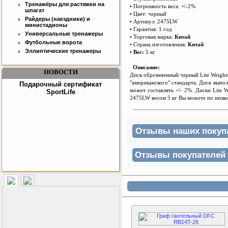
товара!
Тренажёры для растяжки на
• Погрешность веса: +/-2%
шпагат
• Цвет: черный
Райдеры (наездники) и
• Артикул: 2475LW
министадионы
• Гарантия: 1 год
Универсальные тренажеры
• Торговая марка:
Китай
Футбольные ворота
• Страна изго
т
овления:
Ки
т
ай
Эллиптические тренажеры
•
Вес:
5 кг
Описание:
НОВОСТИ
Диск обрезиненный черный Lite Weight
"американского" стандарта. Диск выпо
Подарочный сертификат
может составлять +/- 2%. Диски Lite
SportLife
2475LW весом 5 кг Вы можете по низкой
Отзывы наших покупат
Отзывы покупателей н
Как заставить женщину
заниматся спортом?