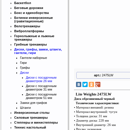
Баскетбол
Беговые дорожки
Бокс и единоборства
Ботинки инверсионные
(гравитационные)
Велотренажеры
Виброплатформы
Горнолыжные и лыжные
тренажеры
Гребные тренажеры
Диски, грифы, замки, штанги,
гантели, гири
Гантели наборные
Гири
Грифы
Диски
Интернет магазин SportLife
арт.:
2475LW
Диски с посадочным
Работаем на рынке спортивных
диаметром 26 мм
товаров с 2008 года!
Диски с посадочным
диаметром 31 мм
Lite Weights 2475LW
Диски с посадочным
диаметром 51 мм
Диск обрезиненный черный
Замки для грифов
Технические характеристики:
• Материал внешний: резина
Штанги
• Материал внутренний: чугун
Инверсионные столы
• Толщина диска: 31 мм
Силовые тренажеры
• Диаметр диска: 228 мм
Степперы и министепперы
• Внутренний диаметр: 26 мм
Бесплатная сборка и доставка
Теннис настольный
• Втулка: резиновая