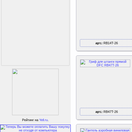
арт.:
RB14T-26
Perfetto Sport Дуга
арт.:
RB47T-26
каркаса для батута
Activity 10
Рейтинг на
Yell.ru
.
Дуга каркаса для батута
Perfetto Sport Activity 10’
(305 см)