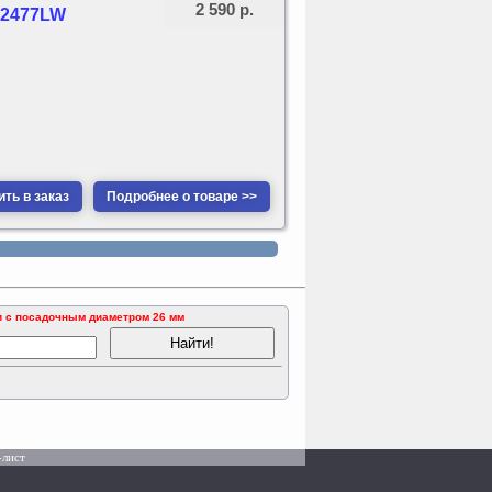
2 590 р.
/ 2477LW
ть в заказ
Подробнее о товаре >>
ки с посадочным диаметром 26 мм
-лист