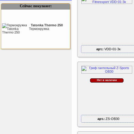
Сейчас покупают:
Tatonka Thermo 250
Термокружка
арт.:
VDD-01-3к
Sport Elite Каркас
батута 3,05м (Т-
коннектор)
Каркас батута Sport Elite
диаметром 3,05 метра
(10FT)
Нет в наличии
Kettler Swing
Дополнительные качели
для игрового комплекса
Play Tower
арт.:
ZS-OB30