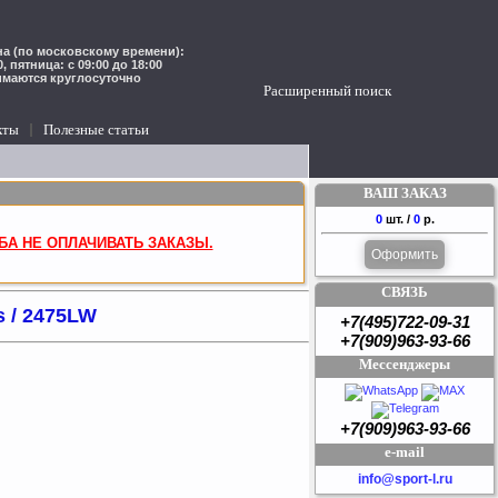
а (по московскому времени):
00, пятница: с 09:00 до 18:00
имаются круглосуточно
Расширенный поиск
кты
Полезные статьи
ВАШ ЗАКАЗ
0
шт. /
0
р.
БА НЕ ОПЛАЧИВАТЬ ЗАКАЗЫ.
Оформить
СВЯЗЬ
s / 2475LW
+7(495)722-09-31
+7(909)963-93-66
Мессенджеры
+7(909)963-93-66
e-mail
info@sport-l.ru