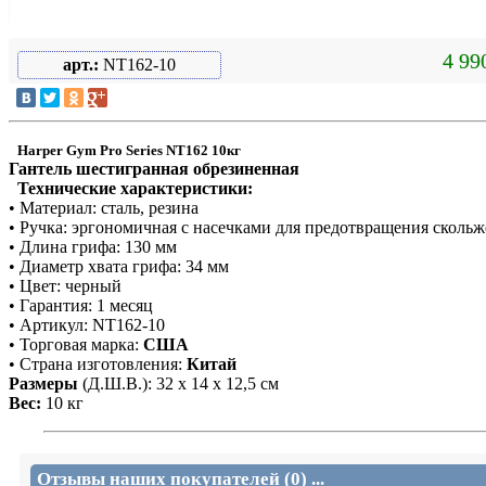
4 99
арт.:
NT162-10
Harper Gym Pro Series NT162 10кг
Гантель шестигранная обрезиненная
Технические характеристики:
• Материал: с
т
аль, резина
• Ручка: эргономичная с насечками для предо
т
вращения скольж
• Длина грифа: 130 мм
• Диаметр хвата грифа: 34 мм
• Цвет: черный
• Гарантия: 1 месяц
• Артикул: NT162-10
• Торговая марка:
США
• Страна изготовления:
Китай
Размеры
(Д.Ш.В.): 32 х 14 х 12,5 см
Вес:
10 кг
Отзывы наших покупателей (0) ...