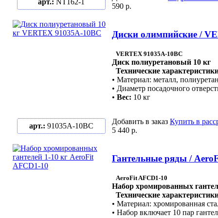
арт.:
NT162-1
590 р.
Диски олимпийские / V
VERTEX 91035A-10ВC
Диск полиуретановый 10 кг
Технические характеристики
• Материал: металл, полиурета
• Диаметр посадочного отверст
•
Вес:
10 кг
Добавить в заказ
Купить в расс
арт.:
91035A-10ВC
5 440 р.
Гантельные ряды / Aero
AeroFit AFCD1-10
Набор хромированных гантеле
Технические характеристики
• Материал: хромированная ста
• Набор включает 10 пар гантеле