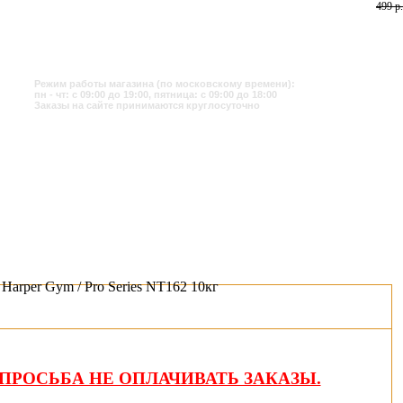
499 р.
Режим работы магазина (по московскому времени):
пн - чт: с 09:00 до 19:00, пятница: с 09:00 до 18:00
Заказы на сайте принимаются круглосуточно
 Harper Gym / Pro Series NT162 10кг
ПРОСЬБА НЕ ОПЛАЧИВАТЬ ЗАКАЗЫ.