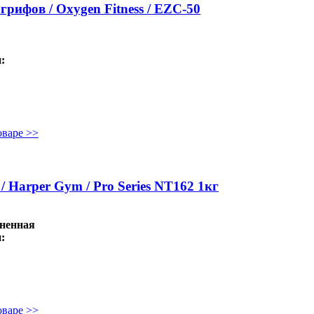
рифов / Oxygen Fitness / EZC-50
:
оваре >>
 Harper Gym / Pro Series NT162 1кг
иненная
:
оваре >>