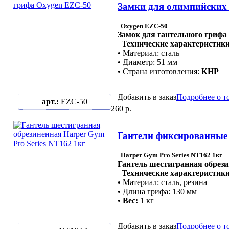
Замки для олимпийских г
Oxygen EZC-50
Замок для гантельного грифа
Технические характеристики
• Материал: сталь
• Диаметр: 51 мм
• Страна изготовления:
КНР
Добавить в заказ
Подробнее о т
арт.:
EZC-50
260 р.
Гантели фиксированные /
Harper Gym Pro Series NT162 1кг
Гантель шестигранная обрез
Технические характеристики
• Материал: сталь, резина
• Длина грифа: 130 мм
•
Вес:
1 кг
Добавить в заказ
Подробнее о т