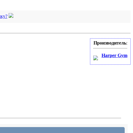
чку?
Производитель
:
Harper Gym