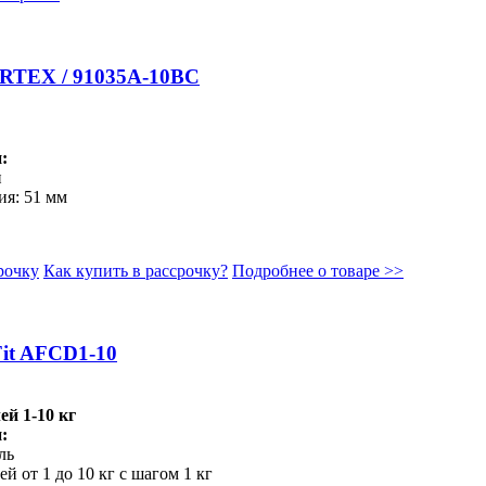
ERTEX / 91035A-10ВC
:
н
ия: 51 мм
рочку
Как купить в рассрочку?
Подробнее о товаре >>
Fit AFCD1-10
й 1-10 кг
:
ль
й от 1 до 10 кг с шагом 1 кг