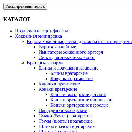
Расширенный поиск
КАТАЛОГ
Подарочные сертификаты
Хоккейная экипировка
Ворота хоккейные, сетки для хоккейных ворот, ими
Ворота хоккейные
Имитаторы хоккейного вратаря
Сетки для хоккейных ворот
Вратарская форма
Блины и ловушки вратарские
Блины вратарские
Ловушки вратарские
Клюшки вратарские
Коньки вратарские
Коньки вратарские детские
Коньки вратарские юношеские
Коньки вратарские взрослые
Нагрудники вратарские
Сумки (баулы) вратарские
Трусы (шорты) вратарские
Шлемы и маски вратарские
Щитки вратарские