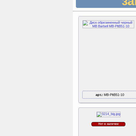
за
арт.:
MB-PltB51-10
Нет в наличии