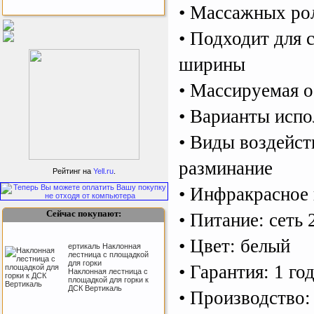
• Массажных ро
Бесплатная сборка и доставка
товара!
• Подходит для 
ширины
• Массируемая о
• Варианты испо
• Виды воздейст
Подарочный сертификат
SportLife
разминание
Рейтинг на
Yell.ru
.
• Инфракрасное
Сейчас покупают:
• Питание: сеть 
• Цвет: белый
ертикаль Наклонная
лестница с площадкой
для горки
• Гарантия: 1 го
Наклонная лестница с
Как заставить женщину
площадкой для горки к
заниматся спортом?
ДСК Вертикаль
• Производство