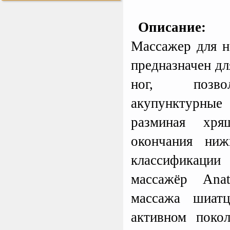
Perfetto Sport Дуга
каркаса для батута
Описание:
Activity 10
Дуга каркаса для батута
Perfetto Sport Activity 10’
Массажер для н
(305 см)
предназначен дл
ног, позвол
Sport Elite Каркас
батута 3,05м (Т-
коннектор)
акупунктурн
Каркас батута Sport Elite
диаметром 3,05 метра
(10FT)
разминая хря
окончания ниж
Kettler Swing
классификац
Дополнительные качели
для игрового комплекса
Play Tower
массажёр Anat
массажа шиатц
активном поко
Tatonka Thermo 250