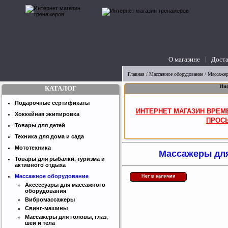
О магазине
Доста
вопросы
Главная
/
Массажное оборудование
/
Массажер
Инф
КАТАЛОГ
Подарочные сертификаты
ИНТЕРНЕТ МАГАЗИН ВРЕМ
Хоккейная экипировка
ПРОСЬ
Товары для детей
Техника для дома и сада
Мототехника
Массажеры для 
Товары для рыбалки, туризма и
активного отдыха
Массажное оборудование
Нет в наличии
Аксессуары для массажного
оборудования
Вибромассажеры
Свинг-машины
Массажеры для головы, глаз,
шеи и тела