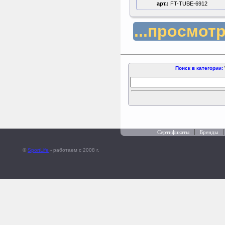
арт.:
FT-TUBE-6912
...просмот
Поиск в категории:
Сертификаты
Бренды
©
SportLife
- работаем c 2008 г.