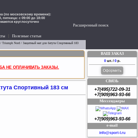
а (по московскому времени):
00, пятница: с 09:00 до 18:00
имаются круглосуточно
Расширенный поиск
кты
Полезные статьи
/ Triumph Nord / Защитный мат для батута Спортивный 183
ВАШ ЗАКАЗ
0
шт. /
0
р.
БА НЕ ОПЛАЧИВАТЬ ЗАКАЗЫ.
Оформить
СВЯЗЬ
атута Спортивный 183 см
+7(495)722-09-31
+7(909)963-93-66
Мессенджеры
+7(909)963-93-66
e-mail
info@sport-l.ru