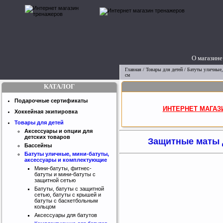
О магазине
Главная
/
Товары для детей
/
Батуты уличные,
см
КАТАЛОГ
Подарочные сертификаты
ИНТЕРНЕТ МАГАЗ
Хоккейная экипировка
Товары для детей
Аксессуары и опции для
детских товаров
Защитные маты д
Бассейны
Батуты уличные, мини-батуты,
аксессуары и комплектующие
Мини-батуты, фитнес-
батуты и мини-батуты с
защитной сетью
Батуты, батуты с защитной
сетью, батуты с крышей и
батуты с баскетбольным
кольцом
Аксессуары для батутов