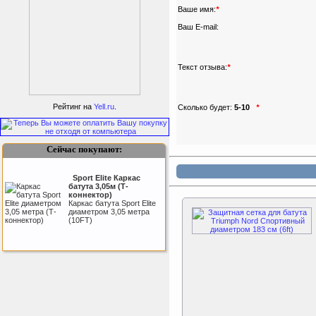
Ваше имя:
*
Ваш E-mail:
Текст отзыва:
*
Подарочный сертификат
SportLife
Рейтинг на
Yell.ru
.
Сколько будет:
5-10
*
Сейчас покупают:
Sport Elite Каркас
батута 3,05м (Т-
коннектор)
Каркас батута Sport Elite
Как заставить женщину
диаметром 3,05 метра
заниматся спортом?
(10FT)
Kettler Swing
Дополнительные качели
для игрового комплекса
Play Tower