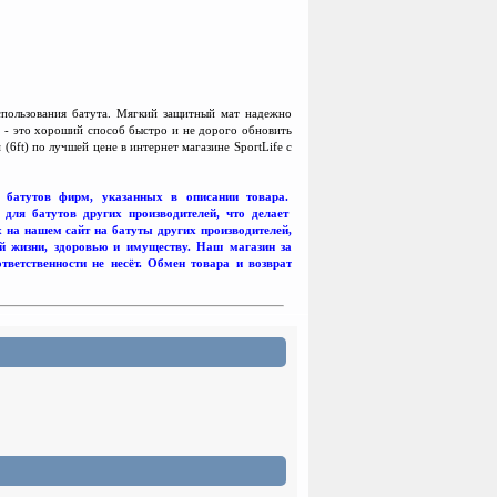
спользования батута. Мягкий защитный мат надежно
 - это хороший способ быстро и не дорого обновить
6ft) по лучшей цене в интернет магазине SportLife с
я батутов фирм, указанных в описании товара.
ля батутов других производителей, что делает
на нашем сайт на батуты других производителей,
ей жизни, здоровью и имуществу. Наш магазин за
ветственности не несёт. Обмен товара и возврат