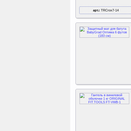
арт.:
TRCrox7-14