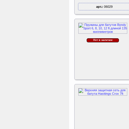
арт.:
06029
Perfetto Sport Дуга
каркаса для батута
Activity 10
Дуга каркаса для батута
Perfetto Sport Activity 10’
(305 см)
Нет в наличии
Triumph Nord
Пластиковый колпачок
к батуту Чемпион
80060, 80061, 80062,
80063
Пластиковый колпачок к
батутам Triumph Nord
Чемпион диаметром 244,
305, 366 и 427 см
ертикаль Наклонная
лестница с площадкой
для горки
Наклонная лестница с
площадкой для горки к
ДСК Вертикаль