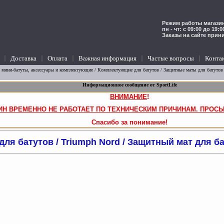
Режим работы магазин
пн - чт: с 09:00 до 19:
Заказы на сайте прин
Доставка
Оплата
Важная информация
Частые вопросы
Конта
 мини-батуты, аксессуары и комплектующие
/
Комплектующие для батутов
/
Защитные маты для батутов
Информационное сообщение от SportLife
ВНИМАНИЕ
!
ИН ВРЕМЕННО НЕ РАБОТАЕТ ПО ТЕХНИЧЕСКИМ ПРИЧИНАМ. ПРОСЬ
Спасибо за понимание!
ля батутов / Triumph Nord / Защитный мат для б