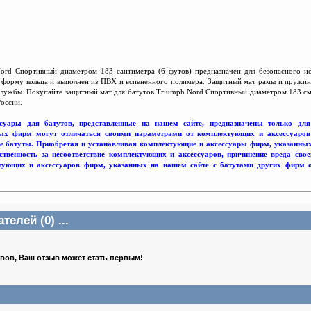
ord Спортивный диаметром 183 сантиметра (6 футов) предназначен для безопасного и
форму кольца и выполнен из ПВХ и вспененного полимера. Защитный мат рамы и пружин
 службы. Покупайте защитный мат для батутов Triumph Nord Спортивный диаметром 183 см (
России.
суары для батутов, представленные на нашем сайте, предназначены только дл
х фирм могут отличаться своими параметрами от комплектующих и аксессуаров д
е батуты. Приобретая и устанавливая комплектующие и аксессуары фирм, указанных 
тственность за несоответствие комплектующих и аксессуаров, причинение вреда сво
тующих и аксессуаров фирм, указанных на нашем сайте с батутами других фирм от
елей (0) ...
ывов, Ваш отзыв может стать первым!