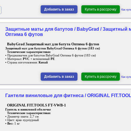
Добавить в заказ
Купить в рассрочку
Как куп
Защитные маты для батутов / BabyGrad / Защитный м
Оптима 6 футов
BabyGrad Защитный мат для батута Оптима 6 футов
Защитный мат для батутов BabyGrad Оптима 6 футов (183 см)
Технические характеристики:
• Предназначен для батутов BabyGrad Оптима 6 футов (183 см)
• Материал:
PVC
+ вспененный
PE
• Страна изготовления:
Китай
Добавить в заказ
Купить в рассрочку
Как куп
Гантели виниловые для фитнеса / ORIGINAL FIT.TOOL
ORIGINAL FIT.TOOLS FT-VWB-1
Гантель в виниловой оболочке
Технические характеристики:
• Диаметр хвата: 2,7 см
• Цвет: ярко пурпурный
•
Вес:
1 кг