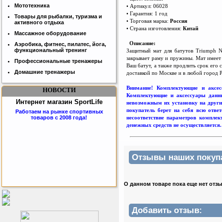
Мототехника
• Артикул: 06028
• Гарантия: 1 год
Товары для рыбалки, туризма и
• Торговая марка:
Россия
активного отдыха
• Страна изготовления:
Китай
Массажное оборудование
Описание:
Аэробика, фитнес, пилатес, йога,
функциональный тренинг
Защитный мат для батутов Triumph N
закрывае
т
раму и пружины. Ма
т
имеет 
Профессиональные тренажеры
Ваш батут, а также продлить срок его
Домашние тренажеры
доставкой по Москве и в любой город 
Внимание! Комплектующие и аксес
НОВОСТИ
Комплектующие и аксессуары данны
Интернет магазин SportLife
невозможным их установку на други
покупатель берет на себя всю отве
Работаем на рынке спортивных
несоответствие параметров комплек
товаров с 2008 года!
денежных средств не осуществляется.
Отзывы наших покупат
О данном товаре пока еще нет отз
Бесплатная сборка и доставка
товара!
Добавить отзыв: