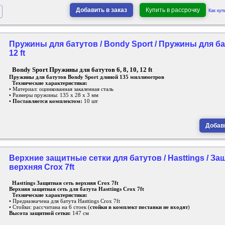
Добавить в заказ
Купить в рассрочку
Как куп
Пружины для батутов / Bondy Sport / Пружины для бату
12 ft
Bondy Sport Пружины для батутов 6, 8, 10, 12 ft
Пружины для батутов Bondy Sport длиной 135 миллиметров
Технические характеристики:
• Материал: оцинкованная закаленная сталь
• Размеры пружины: 135 х 28 х 3 мм
•
Поставляется комплектом:
10 шт
Добави
Верхние защитные сетки для батутов / Hasttings / За
верхняя Crox 7ft
Hasttings Защитная сеть верхняя Crox 7ft
Верхняя защитная сеть для батута Hasttings Crox 7ft
Технические характеристики:
• Предназначена для батута Hasttings Crox 7ft
• Стойки: рассчитана на 6 стоек (
стойки в комплект поставки не входят
)
Высота защитной сетки:
147 см