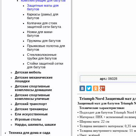
Комплектующие для батутов
Защитные маты для
батутов
Каркасы (рамы) для
батутов
Колпачки для стоек
защитной сети батута
Ножки для мини-
батутов
Пружины для батутов
Прыжковые полотна для
батутов
Стекловолоконные
трубки для батутов
Стойки защитной сетки
для батутов
Детская мебель
Детские механические
арт.:
06028
лошадки
Детские спортивные
комплексы домашние
Детские спортивные
Triumph Nord Защитный мат дл
комплексы уличные
Защитный мат для батутов Triumph N
Детский транспорт
Технические характеристики:
Детские тренажеры
• Подходит для батутов Triumph Nord 
Ели искусственные
• Материал: ПВХ + вспененный полиме
Игровые столы
• Ширина мата: 22 см
Нарды, шахматы, шашки
• Толщина внешнего материала: 0,35 м
• Толщина внутреннего материала: 11 
Техника для дома и сада
• Цвет: зелёный