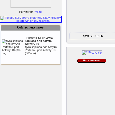
Рейтинг на
Yell.ru
.
Сейчас покупают:
арт.:
SF-ND-5K
Perfetto Sport Дуга
каркаса для батута
Activity 10
Дуга каркаса для батута
Perfetto Sport Activity 10’
(305 см)
Нет в наличии
Sport Elite Каркас
батута 3,05м (Т-
коннектор)
Каркас батута Sport Elite
диаметром 3,05 метра
(10FT)
Kettler Swing
Дополнительные качели
для игрового комплекса