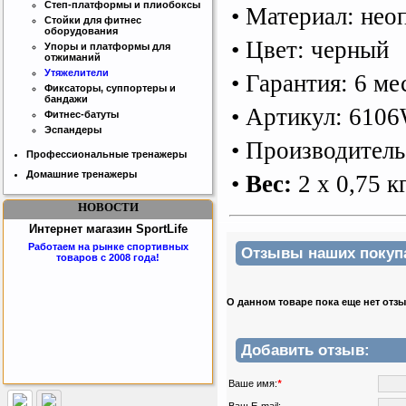
Степ-платформы и плиобоксы
• Ма
т
ериал: нео
Стойки для фитнес
оборудования
• Цвет: черный
Упоры и платформы для
отжиманий
Утяжелители
• Гарантия: 6 ме
Фиксаторы, суппортеры и
бандажи
• Артикул: 610
Фитнес-батуты
Эспандеры
• Производител
Профессиональные тренажеры
Домашние тренажеры
•
Вес:
2 х 0,75 к
НОВОСТИ
Интернет магазин SportLife
Работаем на рынке спортивных
Отзывы наших покупат
товаров с 2008 года!
О данном товаре пока еще нет отз
Добавить отзыв:
Ваше имя:
*
Бесплатная сборка и доставка
товара!
Ваш E-mail: