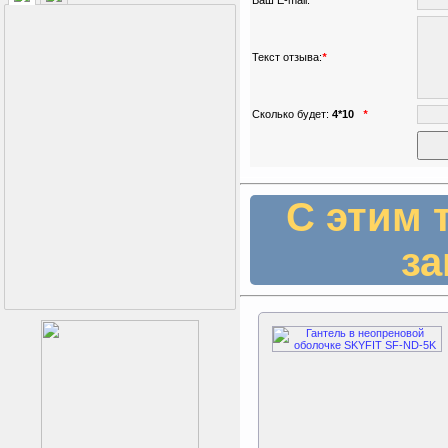
Текст отзыва:
*
Сколько будет:
4*10
*
Подарочный сертификат
SportLife
С этим 
за
Как заставить женщину
заниматся спортом?