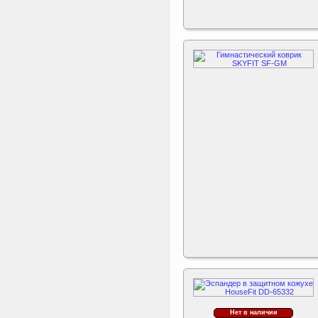
Play Tower
ертикаль Наклонная
лестница с площадкой
для горки
Наклонная лестница с
площадкой для горки к
ДСК Вертикаль
Triumph Nord
Пластиковый колпачок
к батуту Чемпион
80060, 80061, 80062,
80063
Пластиковый колпачок к
батутам Triumph Nord
Чемпион диаметром 244,
305, 366 и 427 см
Нет в наличии