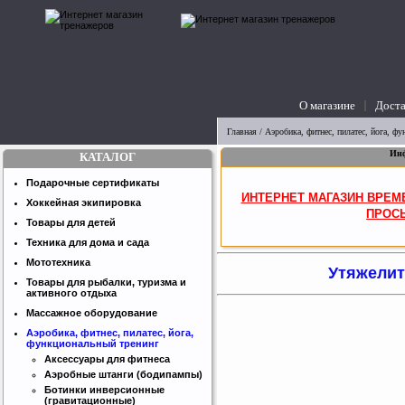
О магазине
Доста
вопросы
Главная
/
Аэробика, фитнес, пилатес, йога, ф
Инф
КАТАЛОГ
Подарочные сертификаты
ИНТЕРНЕТ МАГАЗИН ВРЕМ
Хоккейная экипировка
ПРОСЬ
Товары для детей
Техника для дома и сада
Мототехника
Утяжелите
Товары для рыбалки, туризма и
активного отдыха
Массажное оборудование
Аэробика, фитнес, пилатес, йога,
функциональный тренинг
Аксессуары для фитнеса
Аэробные штанги (бодипампы)
Ботинки инверсионные
(гравитационные)