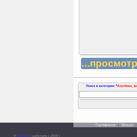
...просмот
*
Поиск в категории:
Аэробика, ф
Сертификаты
Бренды
©
SportLife
- работаем c 2008 г.