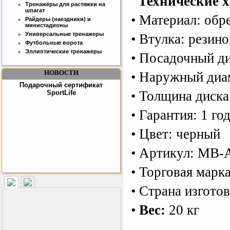
Технические х
товара!
Тренажёры для растяжки на
шпагат
• Материал: обр
Райдеры (наездники) и
министадионы
Универсальные тренажеры
• Втулка: резино
Футбольные ворота
Эллиптические тренажеры
• Посадочный д
НОВОСТИ
• Наружный диа
Подарочный сертификат
• Толщина диска
SportLife
• Гарантия: 1 го
• Цвет: черный
• Артикул: MB-A
• Торговая марк
Как заставить женщину
заниматся спортом?
• Страна изгото
•
Вес:
20 кг