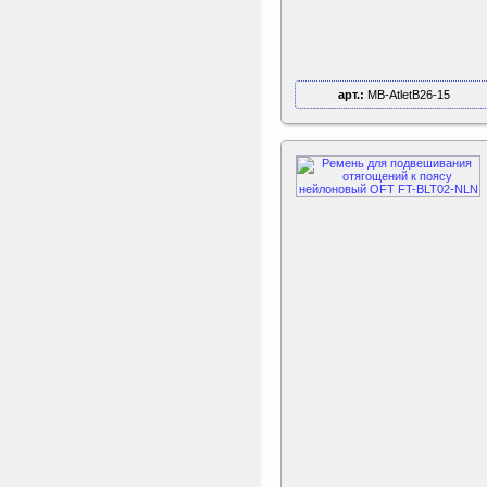
арт.:
MB-AtletB26-15