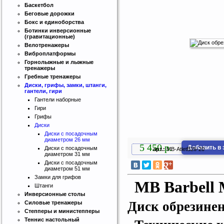
Баскетбол
Беговые дорожки
Бокс и единоборства
Ботинки инверсионные
(гравитационные)
Велотренажеры
Виброплатформы
Горнолыжные и лыжные
тренажеры
Гребные тренажеры
Диски, грифы, замки, штанги,
гантели, гири
Гантели наборные
Гири
Грифы
Диски
Интернет магазин SportLife
Диски с посадочным
Работаем на рынке спортивных
диаметром 26 мм
товаров с 2008 года!
5 450 р.
Добавить в 
Диски с посадочным
арт.:
MB-AtletB26-20
диаметром 31 мм
Диски с посадочным
диаметром 51 мм
Замки для грифов
MB Barbell 
Штанги
Инверсионные столы
Диск обрезине
Силовые тренажеры
Степперы и министепперы
Бесплатная сборка и доставка
Теннис настольный