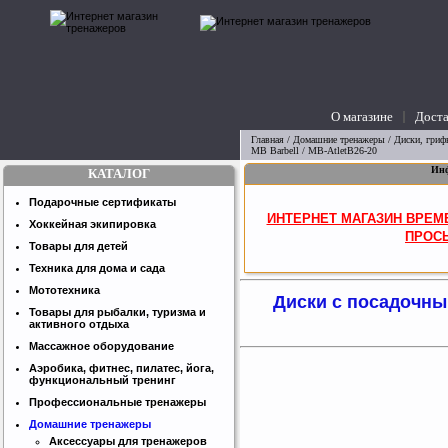
О магазине
Доста
вопросы
Главная
/
Домашние тренажеры
/
Диски, грифы
MB Barbell / MB-AtletB26-20
Инф
КАТАЛОГ
Подарочные сертификаты
ИНТЕРНЕТ МАГАЗИН ВРЕМ
Хоккейная экипировка
ПРОСЬ
Товары для детей
Техника для дома и сада
Мототехника
Диски с посадочным
Товары для рыбалки, туризма и
активного отдыха
Массажное оборудование
Аэробика, фитнес, пилатес, йога,
функциональный тренинг
Профессиональные тренажеры
Домашние тренажеры
Аксессуары для тренажеров