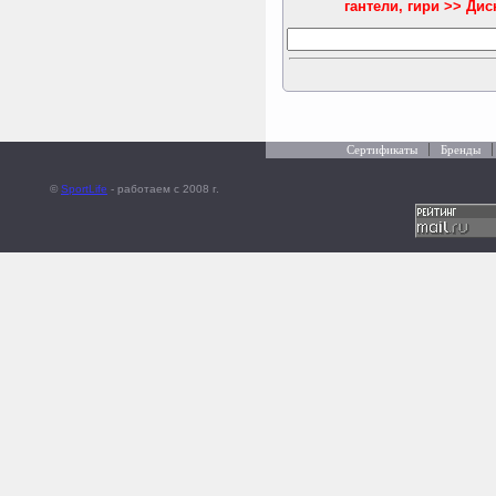
гантели, гири >> Ди
Сертификаты
Бренды
©
SportLife
- работаем c 2008 г.