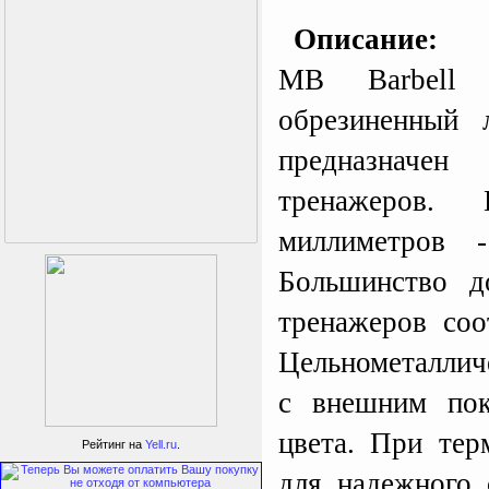
Описание:
MB Barbell 
обрезиненный 
предназначен
тренажеров.
миллиметров -
Большинство 
тренажеров соо
Цельнометалличе
с внешним пок
Triumph Nord
Пластиковый колпачок
к батуту Чемпион
80060, 80061, 80062,
цвета. При тер
Рейтинг на
Yell.ru
.
80063
Пластиковый колпачок к
батутам Triumph Nord
для надежного 
Чемпион диаметром 244,