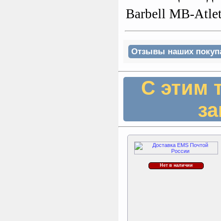
Kettler Swing
Barbell MB-Atle
Дополнительные качели
для игрового комплекса
Play Tower
Отзывы наших покупат
С этим 
за
Нет в наличии