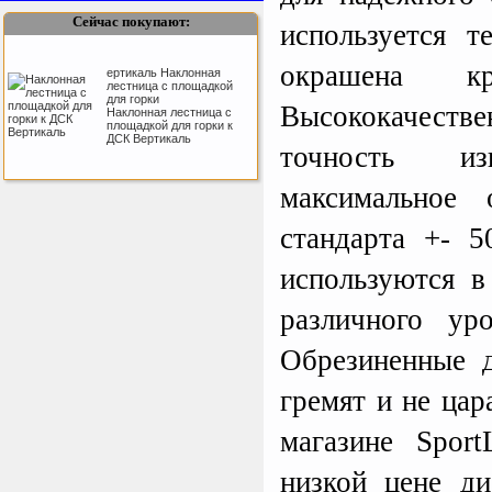
305, 366 и 427 см
Сейчас покупают:
используется т
окрашена кр
ертикаль Наклонная
лестница с площадкой
для горки
Высококачеств
Наклонная лестница с
площадкой для горки к
ДСК Вертикаль
точность изг
максимальное 
Sport Elite Каркас
батута 3,05м (Т-
стандарта +- 
коннектор)
Каркас батута Sport Elite
диаметром 3,05 метра
используются в
(10FT)
различного ур
Обрезиненные д
Perfetto Sport Дуга
каркаса для батута
Activity 10
гремят и не цар
Дуга каркаса для батута
Perfetto Sport Activity 10’
(305 см)
магазине Spor
низкой цене д