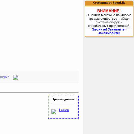
Сообщение от SportLife
ВНИМАНИЕ!
В нашем магазине на многие
товары существует гибкая
система скидок и
специальных предложений.
Звоните! Узнавайте!
Заказывайте!
срочку?
Производитель
:
Larsen