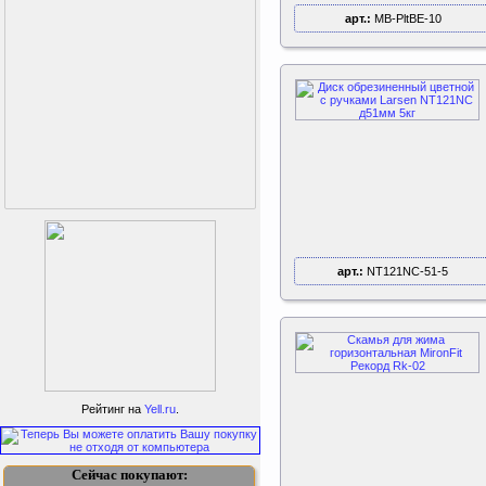
арт.:
MB-PltBE-10
арт.:
NT121NC-51-5
Perfetto Sport Дуга
каркаса для батута
Activity 10
Рейтинг на
Yell.ru
.
Дуга каркаса для батута
Perfetto Sport Activity 10’
(305 см)
Сейчас покупают: