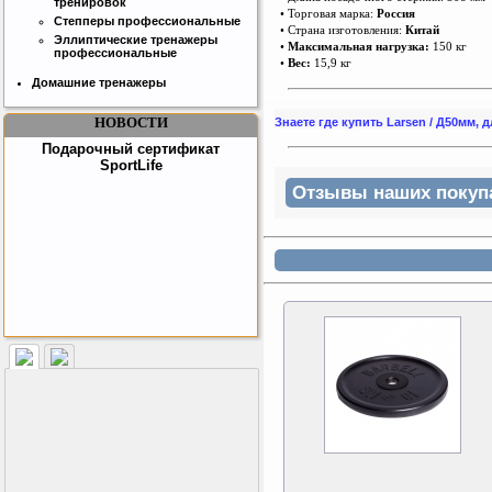
тренировок
• Торговая марка:
Россия
Степперы профессиональные
• Страна изготовления:
Китай
Эллиптические тренажеры
•
Максимальная нагрузка:
150 кг
профессиональные
•
Вес:
15,9 кг
Домашние тренажеры
НОВОСТИ
Знаете где купить Larsen / Д50мм,
Подарочный сертификат
SportLife
Отзывы наших покупат
Как заставить женщину
заниматся спортом?