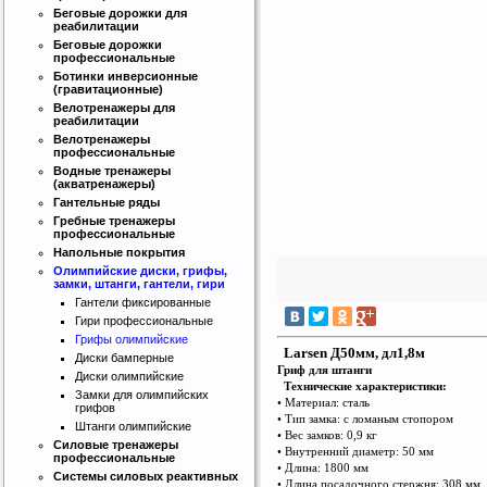
Беговые дорожки для
реабилитации
Беговые дорожки
профессиональные
Ботинки инверсионные
(гравитационные)
Велотренажеры для
реабилитации
Велотренажеры
профессиональные
Водные тренажеры
(акватренажеры)
Гантельные ряды
Гребные тренажеры
профессиональные
Интернет магазин SportLife
Напольные покрытия
Работаем на рынке спортивных
Олимпийские диски, грифы,
товаров с 2008 года!
замки, штанги, гантели, гири
Гантели фиксированные
Гири профессиональные
Грифы олимпийские
Larsen Д50мм, дл1,8м
Диски бамперные
Гриф для штанги
Диски олимпийские
Технические характеристики:
Замки для олимпийских
• Материал: с
т
аль
грифов
• Тип замка: с ломаным с
т
опором
Штанги олимпийские
• Вес замков: 0,9 кг
Бесплатная сборка и доставка
Силовые тренажеры
• Внутренний диаметр: 50 мм
товара!
профессиональные
• Длина: 1800 мм
Системы силовых реактивных
• Длина посадочного стержня: 308 мм