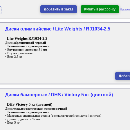
Добавить в заказ
Купить в рассрочку
Как куп
Диски олимпийские / Lite Weights / RJ1034-2.5
Lite Weights RJ1034-2.5
Диск обрезиненный черный
Технические характеристики:
• Внутренний диаметр: 51 мм
• Втулка: резиновая
•
Вес:
2,5 кг
Добави
Диски бамперные / DHS / Victory 5 кг (цветной)
DHS Victory 5 кг (цветной)
Диск тяжелоатлетический тренировочный
Технические характеристики:
• Материал: специальная резина (с металлической оснасткой внутри)
• Диаметр диска: 235 мм
•
Вес:
5 кг