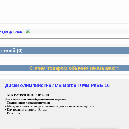
 дл1,8м дешевле?
елей (0) ...
С этим товаром обычно заказывают:
Диски олимпийские / MB Barbell / MB-PltBE-10
MB Barbell MB-PltBE-10
Диск олимпийский обрезиненный черный
Технические характеристики:
• Материал: металл, запрессованный в резину на основе каучука
• Внутренний диаметр: 51 мм
•
Вес:
10 кг