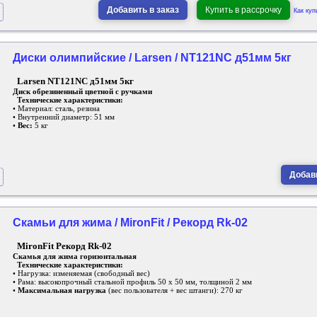
Добавить в заказ
Купить в рассрочку
Как куп
Диски олимпийские / Larsen / NT121NC д51мм 5кг
Larsen NT121NC д51мм 5кг
Диск обрезиненный цветной с ручками
Технические характеристики:
• Материал: сталь, резина
• Внутренний диаметр: 51 мм
•
Вес:
5 кг
Добави
Скамьи для жима / MironFit / Рекорд Rk-02
MironFit Рекорд Rk-02
Скамья для жима
горизонтальная
Технические характеристики:
• Нагрузка: изменяемая (свободный вес)
• Рама: высокопрочный стальной профиль 50 х 50 мм, толщиной 2 мм
•
Максимальная нагрузка
(вес пользователя + вес штанги): 270 кг