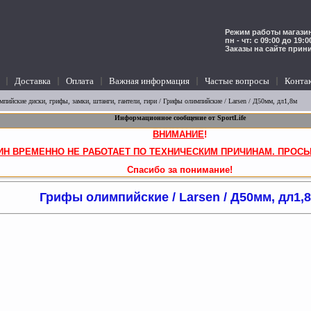
Режим работы магазин
пн - чт: с 09:00 до 19:
Заказы на сайте прин
Доставка
Оплата
Важная информация
Частые вопросы
Конта
мпийские диски, грифы, замки, штанги, гантели, гири
/
Грифы олимпийские
/ Larsen / Д50мм, дл1,8м
Информационное сообщение от SportLife
ВНИМАНИЕ
!
ИН ВРЕМЕННО НЕ РАБОТАЕТ ПО ТЕХНИЧЕСКИМ ПРИЧИНАМ. ПРОСЬ
Спасибо за понимание!
Грифы олимпийские / Larsen / Д50мм, дл1,