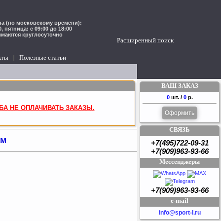
а (по московскому времени):
00, пятница: с 09:00 до 18:00
имаются круглосуточно
Расширенный поиск
кты
Полезные статьи
ВАШ ЗАКАЗ
0
шт. /
0
р.
БА НЕ ОПЛАЧИВАТЬ ЗАКАЗЫ.
Оформить
СВЯЗЬ
8м
+7(495)722-09-31
+7(909)963-93-66
Мессенджеры
+7(909)963-93-66
e-mail
info@sport-l.ru