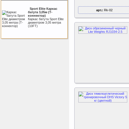
Sport Elite Каркас
арт.:
Rk-02
батута 3,05м (Т-
коннектор)
Каркас батута Sport Elite
диаметром 3,05 метра
(10FT)
ертикаль Наклонная
лестница с площадкой
для горки
Наклонная лестница с
площадкой для горки к
ДСК Вертикаль
Kettler Swing
Дополнительные качели
для игрового комплекса
Play Tower
Triumph Nord
Пластиковый колпачок
к батуту Чемпион
80060, 80061, 80062,