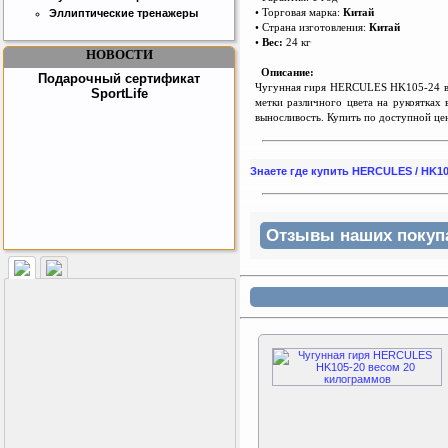
• Торговая марка:
Ки
т
ай
Эллиптические тренажеры
• С
т
рана изготовления:
Китай
•
Вес:
24 кг
НОВОСТИ
Описание:
Подарочный сертификат
Чугунная гиря HERCULES HK105-24 вес
SportLife
метки различного цвета на рукоятках
выносливость. Купить по доступной це
Знаете где купить HERCULES / HK1
Отзывы наших покупат
Как заставить женщину
заниматся спортом?