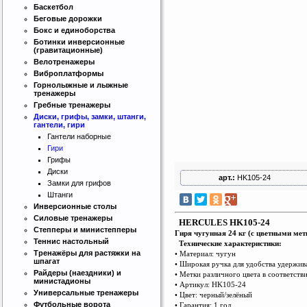
Баскетбол
Беговые дорожки
Бокс и единоборства
Ботинки инверсионные
(гравитационные)
Велотренажеры
Виброплатформы
Горнолыжные и лыжные
тренажеры
Гребные тренажеры
Интернет магазин SportLife
Диски, грифы, замки, штанги,
гантели, гири
Работаем на рынке спортивных
товаров с 2008 года!
Гантели наборные
Гири
Грифы
Диски
арт.:
HK105-24
Замки для грифов
Штанги
Инверсионные столы
Силовые тренажеры
HERCULES HK105-24
Степперы и министепперы
Гиря чугунная 24 кг (с цветными ме
Бесплатная сборка и доставка
Теннис настольный
Технические характеристики:
товара!
Тренажёры для растяжки на
• Материал: чугун
шпагат
• Широкая ручка для удобства удержив
Райдеры (наездники) и
• Метки различного цвета в соответств
министадионы
• Артикул: HK105-24
Универсальные тренажеры
• Цвет: черный/зелёный
Футбольные ворота
• Гарантия: 1 год