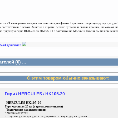
ом 24 килограмма создана для занятий кроссфитом. Гиря имеет широкую ручку для удоб
 в соответствии с весом. Занятия с гирями делают суставы и связки прочнее, помогают
не чугунную гирю HERCULES HK105-24 с доставкой по Москве и России Вы можете в интер
05-24 дешевле?
елей (0) ...
С этим товаром обычно заказывают:
Гири / HERCULES / HK105-20
HERCULES HK105-20
Гиря чугунная 20 кг (с цветными метками)
Технические характеристики:
• Материал: чугун
• Широкая ручка для удобства удерживать снаряд двумя руками