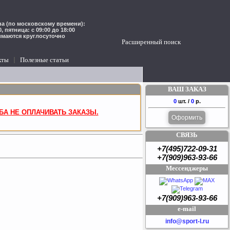
а (по московскому времени):
00, пятница: с 09:00 до 18:00
имаются круглосуточно
Расширенный поиск
кты
Полезные статьи
ВАШ ЗАКАЗ
0
шт. /
0
р.
БА НЕ ОПЛАЧИВАТЬ ЗАКАЗЫ.
Оформить
СВЯЗЬ
+7(495)722-09-31
+7(909)963-93-66
Мессенджеры
+7(909)963-93-66
e-mail
info@sport-l.ru