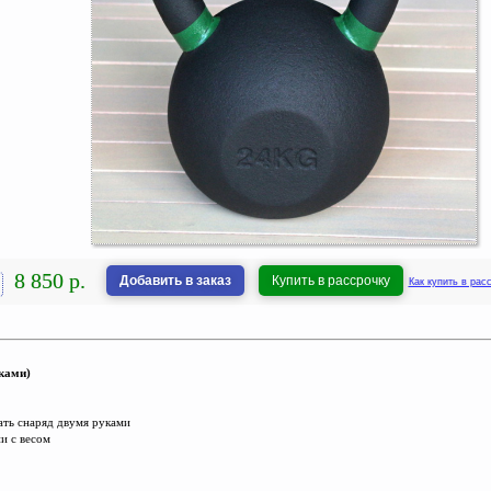
8 850 р.
Добавить в заказ
Купить в рассрочку
Как купить в рас
тками)
ать снаряд двумя руками
ии с весом