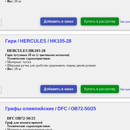
•
Вес:
20 кг
Добавить в заказ
Купить в рассрочку
Как куп
Гири / HERCULES / HK105-28
HERCULES HK105-28
Гиря чугунная 28 кг (с цветными метками)
Технические характеристики:
• Материал: чугун
• Широкая ручка для удобства удерживать снаряд двумя руками
•
Вес:
28 кг
Добавить в заказ
Купить в рассрочку
Как куп
Грифы олимпийские / DFC / OB72-50/25
DFC OB72-50/25
Гриф для штанги прямой
Технические характеристики:
• Материал: хромированная сталь