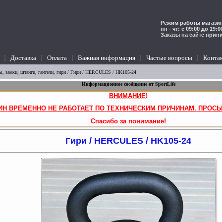
Режим работы магазин
пн - чт: с 09:00 до 19:
Заказы на сайте прин
Доставка
Оплата
Важная информация
Частые вопросы
Конта
, замки, штанги, гантели, гири
/
Гири
/ HERCULES / HK105-24
Информационное сообщение от SportLife
ВНИМАНИЕ
!
ИН ВРЕМЕННО НЕ РАБОТАЕТ ПО ТЕХНИЧЕСКИМ ПРИЧИНАМ. ПРОСЬ
Спасибо за понимание!
Гири / HERCULES / HK105-24