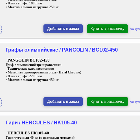
• Длина грифа: 1800 мм
•
Максимальная нагрузка:
250 кг
Добавить в заказ
Купить в рассрочку
Как куп
Грифы олимпийские / PANGOLIN / BC102-450
PANGOLIN BC102-450
Гриф олимпийский тренировочный
Технические характеристики:
• Материал: хромированная сталь (
Hard Chrome
)
• Длина грифа: 2200 мм
•
Максимальная нагрузка:
450 кг
Добавить в заказ
Купить в рассрочку
Как куп
Гири / HERCULES / HK105-40
HERCULES HK105-40
Гиря чугунная 40 кг (с цветными метками)