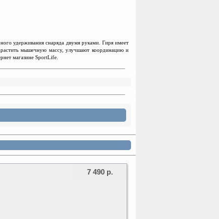
ного удерживания снаряда двумя руками. Гиря имеет
 нарастить мышечную массу, улучшают координацию и
нет магазине SportLife.
7 490 р.