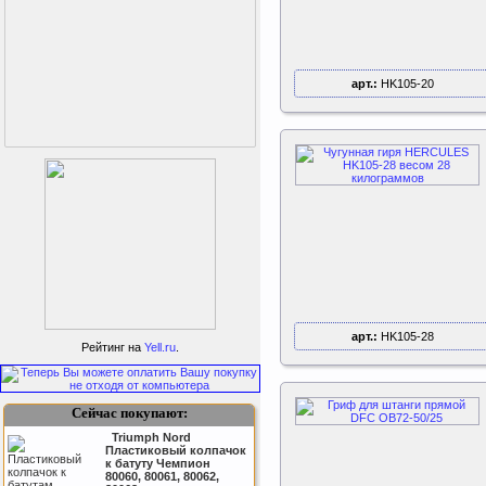
арт.:
HK105-20
Sport Elite Каркас
батута 3,05м (Т-
арт.:
HK105-28
коннектор)
Рейтинг на
Yell.ru
.
Каркас батута Sport Elite
диаметром 3,05 метра
(10FT)
Сейчас покупают:
Triumph Nord
Пластиковый колпачок
к батуту Чемпион
80060, 80061, 80062,