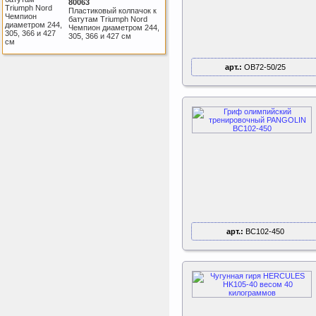
80063
Пластиковый колпачок к
батутам Triumph Nord
Чемпион диаметром 244,
305, 366 и 427 см
арт.:
OB72-50/25
Kettler Swing
Дополнительные качели
для игрового комплекса
Play Tower
Perfetto Sport Дуга
каркаса для батута
Activity 10
Дуга каркаса для батута
Perfetto Sport Activity 10’
(305 см)
арт.:
BC102-450
ертикаль Наклонная
лестница с площадкой
для горки
Наклонная лестница с
площадкой для горки к
ДСК Вертикаль