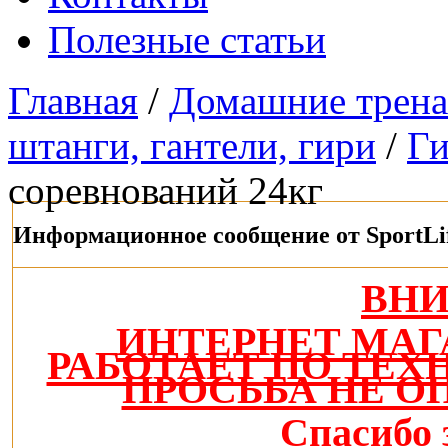
Полезные статьи
Главная
/
Домашние трен
штанги, гантели, гири
/
Г
соревнований 24кг
Информационное сообщение от SportLi
ВН
ИНТЕРНЕТ МАГ
РАБОТАЕТ ПО ТЕ
ПРОСЬБА НЕ О
Спасибо 