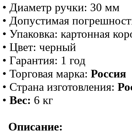
• Диаметр ручки: 30 мм
• Допустимая погрешность 
• Упаковка: картонная кор
• Цвет: черный
• Гарантия: 1 год
• Торговая марка:
Россия
• С
т
рана изго
т
овления:
Ро
•
Вес:
6 кг
Описание: