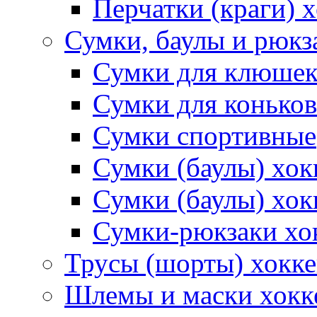
Перчатки (краги) 
Сумки, баулы и рюкз
Сумки для клюше
Сумки для коньков
Сумки спортивные
Сумки (баулы) хо
Сумки (баулы) хок
Сумки-рюкзаки хо
Трусы (шорты) хокк
Шлемы и маски хокк