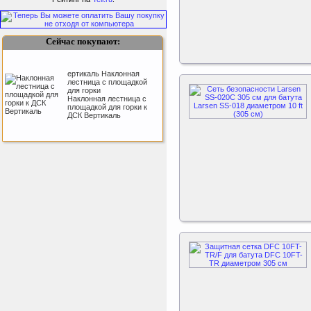
Дуга каркаса для батута
Perfetto Sport Activity 10’
(305 см)
Сейчас покупают:
ертикаль Наклонная
лестница с площадкой
для горки
Наклонная лестница с
площадкой для горки к
ДСК Вертикаль
Sport Elite Каркас
батута 3,05м (Т-
коннектор)
Каркас батута Sport Elite
диаметром 3,05 метра
(10FT)
Kettler Swing
Дополнительные качели
для игрового комплекса
Play Tower