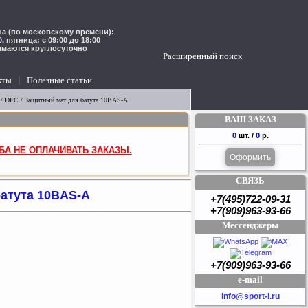
а (по московскому времени):
00, пятница: с 09:00 до 18:00
имаются круглосуточно
Расширенный поиск
кты
Полезные статьи
/ DFC / Защитный мат для батута 10BAS-A
ВАШ ЗАКАЗ
0
шт. /
0
р.
БА НЕ ОПЛАЧИВАТЬ ЗАКАЗЫ.
Оформить
СВЯЗЬ
батута 10BAS-A
+7(495)722-09-31
+7(909)963-93-66
Мессенджеры
+7(909)963-93-66
e-mail
info@sport-l.ru