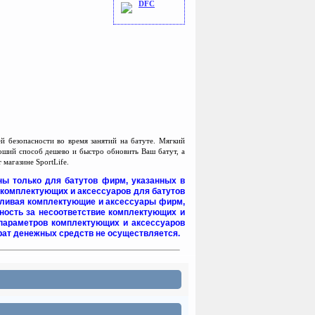
DFC
 безопасности во время занятий на батуте. Мягкий
оший способ дешево и быстро обновить Ваш батут, а
магазине SportLife.
ны только для батутов фирм, указанных в
комплектующих и аксессуаров для батутов
авливая комплектующие и аксессуары фирм,
нность за несоответствие комплектующих и
 параметров комплектующих и аксессуаров
врат денежных средств не осуществляется.