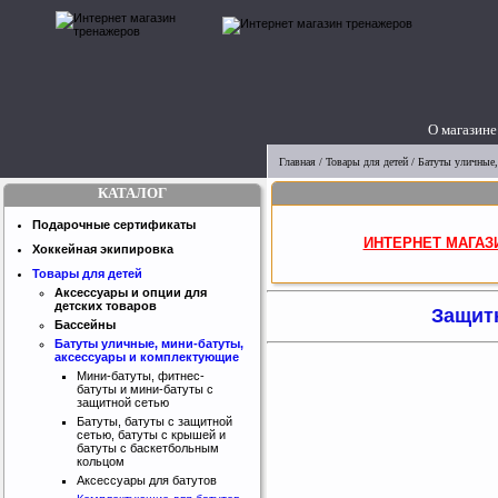
О магазине
Главная
/
Товары для детей
/
Батуты уличные,
КАТАЛОГ
Подарочные сертификаты
ИНТЕРНЕТ МАГАЗ
Хоккейная экипировка
Товары для детей
Аксессуары и опции для
детских товаров
Защитн
Бассейны
Батуты уличные, мини-батуты,
аксессуары и комплектующие
Мини-батуты, фитнес-
батуты и мини-батуты с
защитной сетью
Батуты, батуты с защитной
сетью, батуты с крышей и
батуты с баскетбольным
кольцом
Аксессуары для батутов