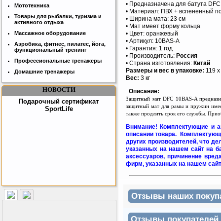
• Предназначена для батута DFC
Мототехника
• Материал: ПВХ + вспененный п
Бесплатная сборка и доставка
Товары для рыбалки, туризма и
• Ширина мата: 23 см
товара!
активного отдыха
• Мат имеет форму кольца
• Цвет: оранжевый
Массажное оборудование
• Артикул: 10BAS-A
Аэробика, фитнес, пилатес, йога,
• Гарантия: 1 год
функциональный тренинг
• Производитель:
Россия
Профессиональные тренажеры
• Страна изготовления:
Китай
Размеры и вес в упаковке:
119 х 
Домашние тренажеры
Вес:
3 кг
НОВОСТИ
Описание:
Защитный мат DFC 10BAS-A предназна
Подарочный сертификат
защитный мат для рамы и пружин име
SportLife
также продлить срок его службы. Прио
Внимание! Комплектующие и а
описании товара. Комплектующ
других производителей, что д
указанных на нашем сайт на б
аксессуаров, причинение вред
фирм, указанных на нашем сайт
Как заставить женщину
Отзывы наших покупат
заниматся спортом?
Отзывы покупателей н