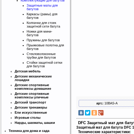
Комплектующие для батутов
Защитные маты для
батутов
Каркасы (рамы) для
батутов
Колпачки для стоек
защитной сети батута
Ножки для мини-
батутов
Пружины для батутов
Прыжковые полотна для
батутов
Стекловолоконные
трубки для батутов
Стойки защитной сетки
для батутов
Детская мебель
Детские механические
лошадки
Детские спортивные
Интернет магазин SportLife
комплексы домашние
Работаем на рынке спортивных
Детские спортивные
товаров с 2008 года!
комплексы уличные
Детский транспорт
арт.:
10BAS-A
Детские тренажеры
Ели искусственные
Игровые столы
DFC Защитный мат для бату
Нарды, шахматы, шашки
Защитный мат для батута DFC 
Техника для дома и сада
Технические характеристики: