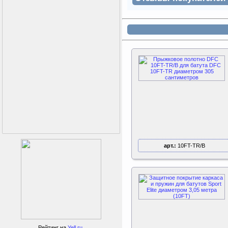
арт.:
10FT-TR/B
Perfetto Sport Дуга
каркаса для батута
Activity 10
Рейтинг на
Yell.ru
.