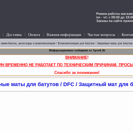
Режим работы магазин
пн - чт: с 09:00 до 19:
Заказы на сайте прин
Доставка
Оплата
Важная информация
Частые вопросы
Конта
 мини-батуты, аксессуары и комплектующие
/
Комплектующие для батутов
/
Защитные маты для батутов
Информационное сообщение от SportLife
ВНИМАНИЕ
!
ИН ВРЕМЕННО НЕ РАБОТАЕТ ПО ТЕХНИЧЕСКИМ ПРИЧИНАМ. ПРОСЬ
Спасибо за понимание!
ые маты для батутов / DFC / Защитный мат для 