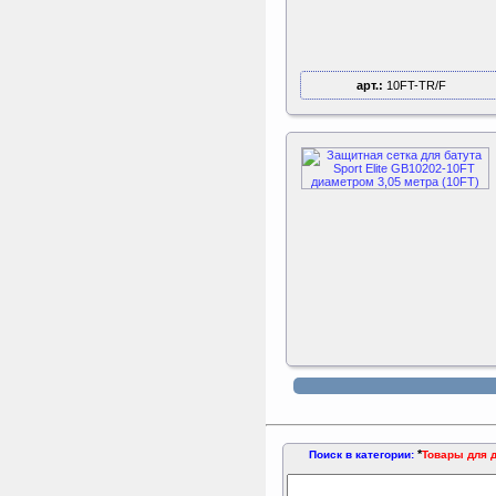
Triumph Nord
Пластиковый колпачок
к батуту Чемпион
80060, 80061, 80062,
80063
арт.:
10FT-TR/F
Пластиковый колпачок к
батутам Triumph Nord
Чемпион диаметром 244,
305, 366 и 427 см
*
Поиск в категории:
Товары для 