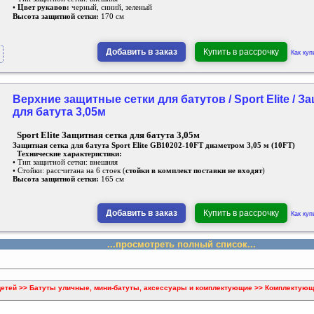
•
Цвет рукавов:
черный, синий, зеленый
Высота защитной сетки:
170 см
Добавить в заказ
Купить в рассрочку
Как куп
Верхние защитные сетки для батутов / Sport Elite / З
для батута 3,05м
Sport Elite Защитная сетка для батута 3,05м
Защитная сетка для батута Sport Elite GB10202-10FT диаметром 3,05 м (10FT)
Технические характеристики:
• Тип защитной сетки: внешняя
• Стойки: рассчитана на 6 стоек (
стойки в комплект поставки не входят
)
Высота защитной сетки:
165 см
Добавить в заказ
Купить в рассрочку
Как куп
...просмотреть полный список...
детей >> Батуты уличные, мини-батуты, аксессуары и комплектующие >> Комплектующ