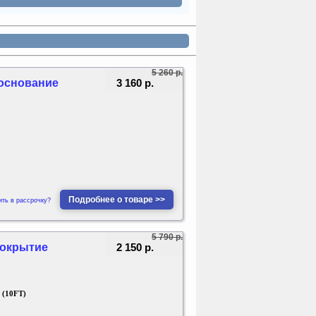
5 260 р.
3 160 р.
 основание
Подробнее о товаре >>
ить в рассрочку?
5 790 р.
2 150 р.
 покрытие
 (10FT)