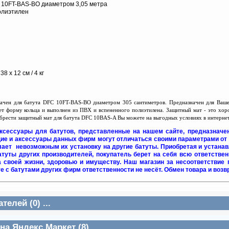
 10FT-BAS-BO диаметром 3,05 метра
олиэтилен
38 х 12 см / 4 кг
чен для батута DFC 10FT-BAS-BO диаметром 305 сантиметров. Предназначен для Вашей
е
т
форму кольца и выполнен из ПВХ и вспененного полиэ
т
илена. Защитный мат - это хор
брести защитный мат для батута DFC 10BAS-A Вы можете на выгодных условиях в интернет 
ксессуары для батутов, представленные на нашем сайте, предназначе
ие и аксессуары данных фирм могут отличаться своими параметрами от 
елает невозможным их установку на другие батуты. Приобретая и устан
атуты других производителей, покупатель берет на себя всю ответстве
а своей жизни, здоровью и имуществу. Наш магазин за несоответствие
е с батутами других фирм ответственности не несёт. Обмен товара и воз
елей (0) ...
а Яндекс.Маркет (8) ...