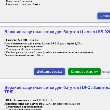
•
Цвет:
синий, зеленый
• Страна изготовления:
Китай
Добави
Верхние защитные сетки для батутов / Larsen / SS-02
Larsen SS-020C 305 см
Сеть безопасности для батута Larsen SS-018 диаметром 3,05 м
Технические характеристики:
• Тип защитной сетки: внешняя
• Стойки: рассчитана на 6 стоек (
стойки в комплект поставки не входят
)
Высота защитной сетки:
170 см
Добавить в заказ
Купить в рассрочку
Как куп
Верхние защитные сетки для батутов / DFC / Защитна
TR/F
DFC Защитная сетка 10FT-TR/F
Защитная сетка для батута DFC 10FT-TR диаметром 305 см
Технические характеристики:
• Тип защитной сетки: внешняя