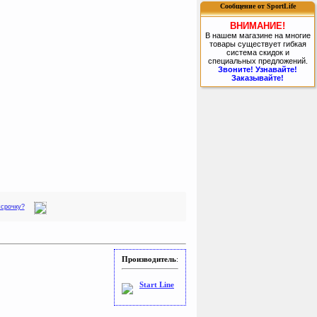
Сообщение от SportLife
ВНИМАНИЕ!
В нашем магазине на многие
товары существует гибкая
система скидок и
специальных предложений.
Звоните! Узнавайте!
Заказывайте!
ссрочку?
Производитель
:
Start Line