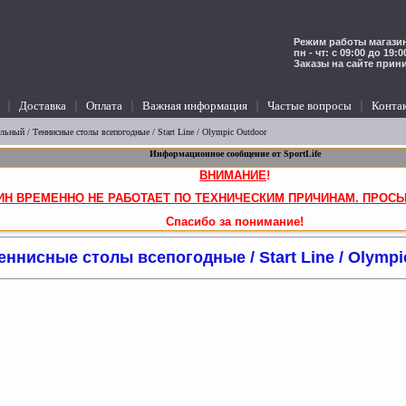
Режим работы магазин
пн - чт: с 09:00 до 19:
Заказы на сайте прин
Доставка
Оплата
Важная информация
Частые вопросы
Конта
ольный
/
Теннисные столы всепогодные
/ Start Line / Olympic Outdoor
Информационное сообщение от SportLife
ВНИМАНИЕ
!
ИН ВРЕМЕННО НЕ РАБОТАЕТ ПО ТЕХНИЧЕСКИМ ПРИЧИНАМ. ПРОСЬ
Спасибо за понимание!
еннисные столы всепогодные / Start Line / Olympi