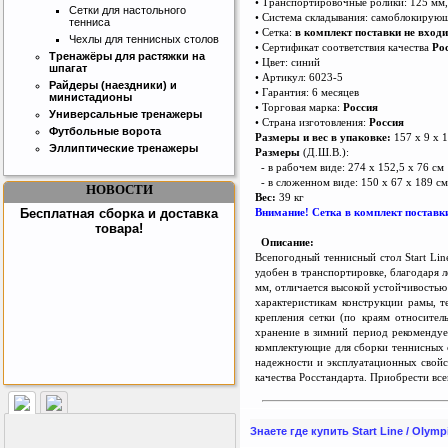
• Транспортировочные ролики: 125 мм,
Сетки для настольного
• Система складывания: самоблокирую
тенниса
• Сетка:
в комплект поставки не входи
Интернет магазин SportLife
Чехлы для теннисных столов
• Сертификат соответствия качества
Ро
Работаем на рынке спортивных
Тренажёры для растяжки на
• Цвет: синий
товаров с 2008 года!
шпагат
• Артикул: 6023-5
Райдеры (наездники) и
• Гарантия: 6 месяцев
министадионы
• Торговая марка:
Россия
Универсальные тренажеры
• Страна изготовления:
Россия
Футбольные ворота
Размеры и вес в упаковке:
157 х 9 х 1
Эллиптические тренажеры
Размеры
(Д.Ш.В.):
- в рабочем виде: 274 х 152,5 х 76 см
- в сложенном виде: 150 х 67 х 189 см
НОВОСТИ
Вес:
39 кг
Внимание! Сетка в комплект поставки
Бесплатная сборка и доставка
товара!
Описание:
Всепогодный теннисный стол Start Lin
удобен в транспортировке, благодаря 
мм, отличается высокой устойчивостью
характеристикам конструкции рамы, т
крепления сетки (по краям относите
хранение в зимний период рекомендуе
комплектующие для сборки теннисных с
надежности и эксплуатационных свойс
качества Росстандарта. Приобрести все
Подарочный сертификат
SportLife
Знаете где купить Start Line / Oly