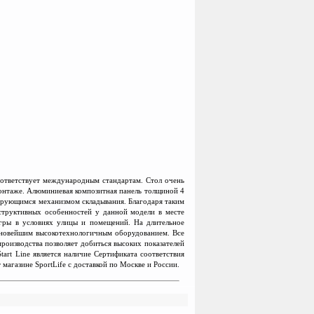
ответствуе
т
международным с
т
андартам. Стол очень
монтаже. Алюминиевая композитная панель толщиной 4
кирующимся механизмом складывания. Благодаря таким
нструктивных особенностей у данной модели в месте
игры в условиях улицы и помещений. На длительное
а новейшим высокотехнологичным оборудованием. Все
роизводства позволяет добиться высоких показателей
rt Line является наличие Сертификата соответствия
магазине SportLife c доставкой по Москве и России.