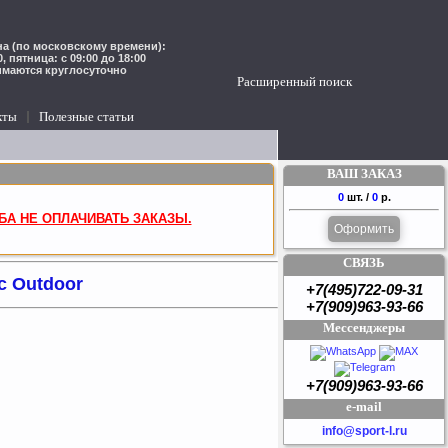
а (по московскому времени):
00, пятница: с 09:00 до 18:00
имаются круглосуточно
Расширенный поиск
кты
Полезные статьи
ВАШ ЗАКАЗ
0
шт. /
0
р.
БА НЕ ОПЛАЧИВАТЬ ЗАКАЗЫ.
Оформить
СВЯЗЬ
c Outdoor
+7(495)722-09-31
+7(909)963-93-66
Мессенджеры
+7(909)963-93-66
e-mail
info@sport-l.ru