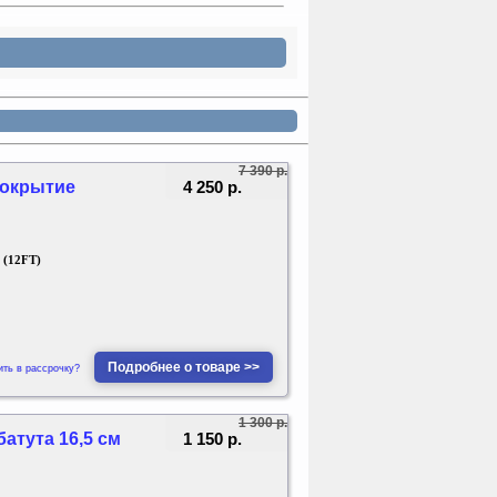
7 390 р.
4 250 р.
 покрытие
 (12FT)
Подробнее о товаре >>
ить в рассрочку?
1 300 р.
1 150 р.
атута 16,5 см