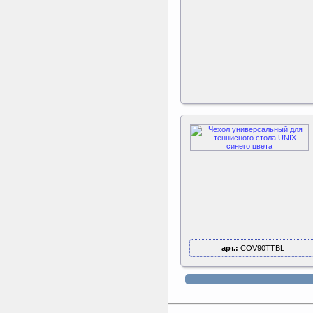
(305 см)
Kettler Swing
Дополнительные качели
для игрового комплекса
Play Tower
арт.:
COV90TTBL