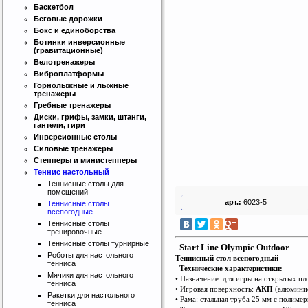
Баскетбол
Беговые дорожки
Бокс и единоборства
Ботинки инверсионные
(гравитационные)
Велотренажеры
Виброплатформы
Горнолыжные и лыжные
тренажеры
Гребные тренажеры
Диски, грифы, замки, штанги,
гантели, гири
Инверсионные столы
Силовые тренажеры
Степперы и министепперы
Теннис настольный
Теннисные столы для
помещений
арт.:
6023-5
Теннисные столы
всепогодные
Теннисные столы
тренировочные
Теннисные столы турнирные
Start Line Olympic Outdoor
Роботы для настольного
Теннисный стол всепогодный
тенниса
Технические характеристики:
Мячики для настольного
• Назначение: для игры на открытых п
тенниса
• Игровая поверхность:
АКП
(алюминие
Ракетки для настольного
• Рама: стальная труба 25 мм с полим
тенниса