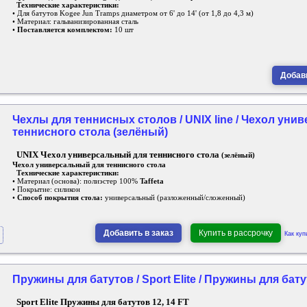
Технические характеристики:
• Для батутов Kogee Jun Tramps диаметром от 6' до 14' (от 1,8 до 4,3 м)
• Материал: гальванизированная сталь
•
Поставляется комплектом:
10 шт
Добави
Чехлы для теннисных столов / UNIX line / Чехол уни
теннисного стола (зелёный)
UNIX Чехол универсальный для теннисного стола
(зелёный)
Чехол универсальный для теннисного стола
Технические характеристики:
• Материал (основа): полиэстер 100%
Taffeta
• Покрытие: силикон
•
Способ покрытия стола:
универсальный (разложенный/сложенный)
Добавить в заказ
Купить в рассрочку
Как куп
Пружины для батутов / Sport Elite / Пружины для бату
Sport Elite Пружины для батутов 12, 14 FT