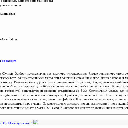
 одинарные, одна сторона маневровая
щийся механизм
т
сстандарта
41 см / 50 кг
 не входит.
e Olympic Outdoor предназначен для частного использования. Размер теннисного стола со
легкому весу. Занимает минимум места при хранении в сложенном виде. Легок в сборке и 
 к износу. Рама - стальная труба 25 мм с полимерным покрытием, оборудованная самобло
еннисный стол сохраняет устойчивость и жесткость на любых поверхностях. В силу ко
льно горизонта) допускается провисание столешницы до 8мм. Оптимальная модель для 
тся убирать стол в отапливаемое помещение. Производственная база Start Line оснащен
толов изготавливаются непосредственно на фабрике. Контроль качества на каждом этапе п
тв производимой продукции. Доказательством высокого уровня выпускаемой продукции Sta
погодный теннисный стол Start Line Olympic Outdoor Вы можете по лучшей цене в интернет 
mpic Outdoor дешевле?