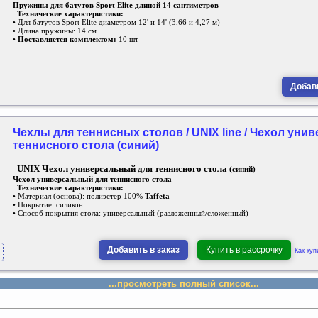
Пружины для батутов Sport Elite длиной 14 сантиметров
Технические характеристики:
• Для батутов Sport Elite диаметром 12' и 14' (3,66 и 4,27 м)
• Длина пружины: 14 см
•
Поставляется комплектом:
10 шт
Добави
Чехлы для теннисных столов / UNIX line / Чехол уни
теннисного стола (синий)
UNIX Чехол универсальный для теннисного стола
(синий)
Чехол универсальный для теннисного стола
Технические характеристики:
• Материал (основа): полиэстер 100%
Taffeta
• Покрытие: силикон
• Способ покрытия стола: универсальный (разложенный/сложенный)
Добавить в заказ
Купить в рассрочку
Как куп
...просмотреть полный список...