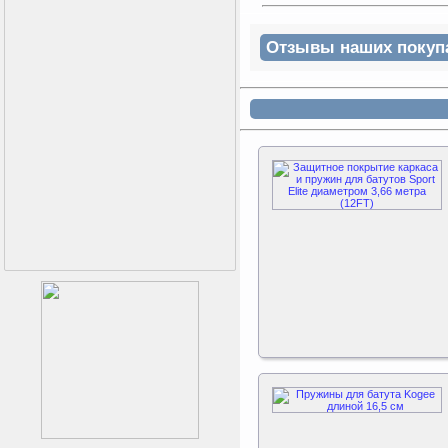
Отзывы наших покупат
Как заставить женщину
заниматся спортом?
Triumph Nord