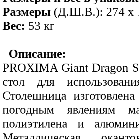
Размеры
(Д.Ш.В.): 274 х 
Вес:
53 кг
Описание:
PROXIMA Giant Dragon S
стол для использован
С
т
олешница изго
т
овлена
погодным явлениям м
полиэтилена и алюмин
Металлическая окант