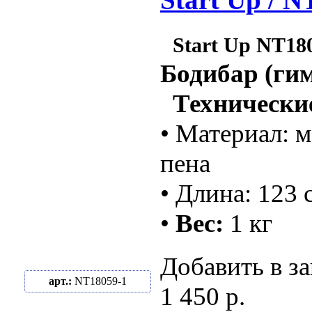
Start Up / 
Start Up NT18
Бодибар (ги
Технические
• Материал: м
пена
• Длина: 123 
•
Вес:
1 кг
Добавить в за
арт.:
NT18059-1
1 450 р.