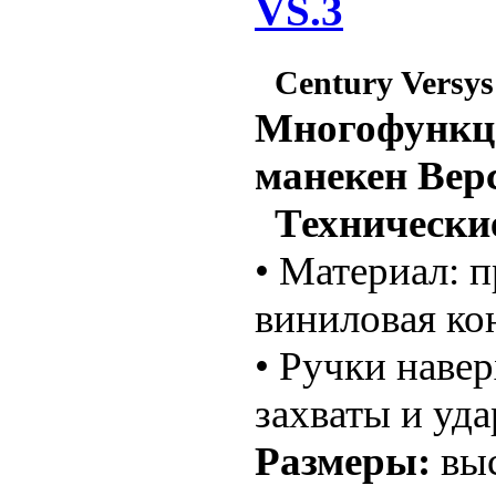
VS.3
Century Versys
Многофункц
манекен Верс
Технические
• Материал: 
виниловая ко
• Ручки наве
захваты и уд
Размеры:
выс