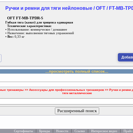
Ручки и ремни для тяги нейлоновые / OFT / FT-MB-TP
OFT FT-MB-TPDR-S
Гибкая тяга (канат) для трицепса одинарная
Технические характеристики:
• Использование: коммерческое / домашнее
• Назначение: выполнения тяговых упражнений
•
Вес:
0,33 кг
Добави
...просмотреть полный список...
ые тренажеры >> Аксессуары для профессиональных тренажеров >> Ручки и ремни д
тяги металлические
Расширенный поиск
Сертификаты
Бренды
Новости
Ссылки
Интересное видео
Прайс