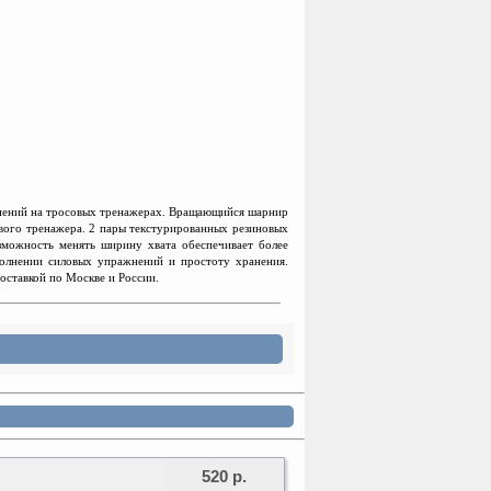
нений на
т
росовых
т
ренажерах. Вращающийся шарнир
ового тренажера. 2 пары текстурированных резиновых
зможность менять ширину хвата обеспечивает более
полнении силовых упражнений и простоту хранения.
оставкой по Москве и России.
520 р.