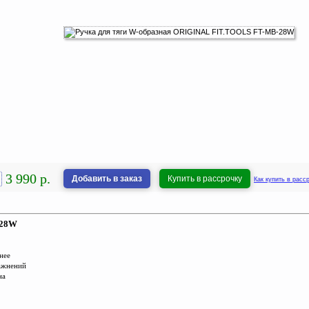
3 990 р.
Добавить в заказ
Купить в рассрочку
Как купить в расс
-28W
нее
ражнений
на