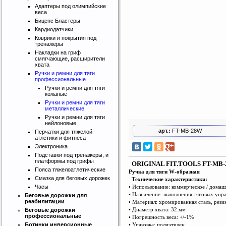
Адаптеры под олимпийские
веса
Бицепс Бластеры
Кардиодатчики
Коврики и покрытия под
тренажеры
Накладки на гриф
смягчающие, расширители
хвата
Ручки и ремни для тяги
профессиональные
Ручки и ремни для тяги
кожаные
Ручки и ремни для тяги
металлические
Ручки и ремни для тяги
нейлоновые
арт.:
FT-MB-28W
Перчатки для тяжелой
атлетики и фитнеса
Электроника
Подставки под тренажеры, и
платформы под грифы
ORIGINAL FIT.TOOLS FT-MB
Пояса тяжелоатлетические
Ручка для тяги W-образная
Смазка для беговых дорожек
Технические характеристики:
• Использование: коммерческое / домаш
Часы
• Назначение: выполнения тяговых уп
Беговые дорожки для
реабилитации
• Материал: хромированная сталь, рези
• Диаметр хвата: 32 мм
Беговые дорожки
профессиональные
• Погрешность веса: +/-1%
• Упаковка: полиэтилен
Ботинки инверсионные