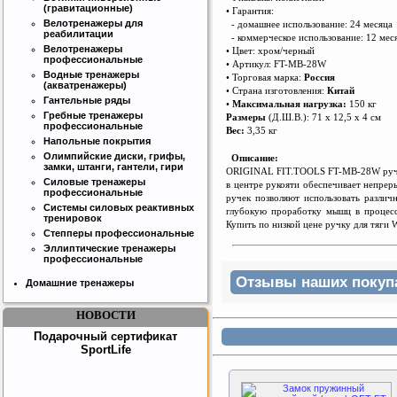
(гравитационные)
• Гарантия:
Интернет магазин SportLife
Велотренажеры для
- домашнее использование: 24 месяца
реабилитации
Работаем на рынке спортивных
- коммерческое использование: 12 мес
товаров с 2008 года!
Велотренажеры
• Цвет: хром/черный
профессиональные
• Артикул: FT-MB-28W
Водные тренажеры
• Торговая марка:
Россия
(акватренажеры)
• Страна изготовления:
Китай
Гантельные ряды
•
Максимальная нагрузка:
150 кг
Гребные тренажеры
Размеры
(Д.Ш.В.): 71 х 12,5 х 4 см
профессиональные
Вес:
3,35 кг
Напольные покрытия
Олимпийские диски, грифы,
Описание:
замки, штанги, гантели, гири
ORIGINAL FIT.TOOLS FT-MB-28W ручка 
Бесплатная сборка и доставка
Силовые тренажеры
в центре рукояти обеспечивает непрер
товара!
профессиональные
ручек позволяют использовать различ
Системы силовых реактивных
глубокую проработку мышц в процесс
тренировок
Купить по низкой цене ручку для тяги
Степперы профессиональные
Эллиптические тренажеры
профессиональные
Отзывы наших покупат
Домашние тренажеры
НОВОСТИ
Подарочный сертификат
SportLife