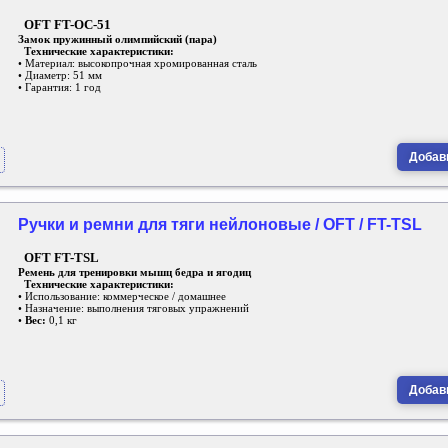
OFT FT-OC-51
Замок пружинный олимпийский (пара)
Технические характеристики:
• Материал: высокопрочная хромированная сталь
• Диаметр: 51 мм
• Гарантия: 1 год
Добави
Ручки и ремни для тяги нейлоновые / OFT / FT-TSL
OFT FT-TSL
Ремень для тренировки мышц бедра и ягодиц
Технические характеристики:
• Использование: коммерческое / домашнее
• Назначение: выполнения тяговых упражнений
•
Вес:
0,1 кг
Добави