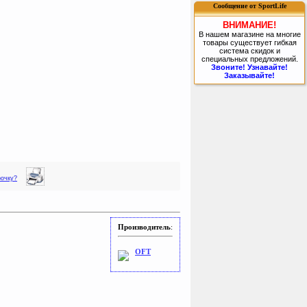
Сообщение от SportLife
ВНИМАНИЕ!
В нашем магазине на многие
товары существует гибкая
система скидок и
специальных предложений.
Звоните! Узнавайте!
Заказывайте!
рочку?
Производитель
:
OFT