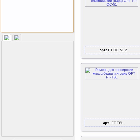
Как заставить женщину
заниматся спортом?
арт.:
FT-OC-51-2
арт.:
FT-TSL