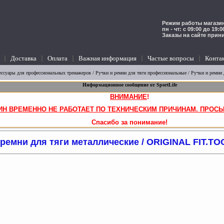
Режим работы магазин
пн - чт: с 09:00 до 19:
Заказы на сайте прин
Доставка
Оплата
Важная информация
Частые вопросы
Конта
ессуары для профессиональных тренажеров
/
Ручки и ремни для тяги профессиональные
/
Ручки и ремни 
Информационное сообщение от SportLife
ВНИМАНИЕ
!
ИН ВРЕМЕННО НЕ РАБОТАЕТ ПО ТЕХНИЧЕСКИМ ПРИЧИНАМ. ПРОСЬ
Спасибо за понимание!
 ремни для тяги металлические / ORIGINAL FIT.TO