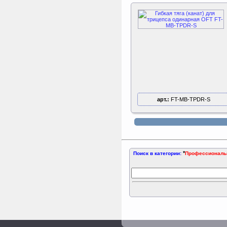
Play Tower
ертикаль Наклонная
лестница с площадкой
для горки
Наклонная лестница с
площадкой для горки к
ДСК Вертикаль
арт.:
FT-MB-TPDR-S
*
Поиск в категории:
Профессиональн