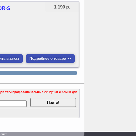
1 190 р.
DR-S
ть в заказ
Подробнее о товаре >>
ля тяги профессиональные >> Ручки и ремни для
-лист