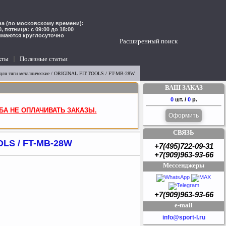
а (по московскому времени):
00, пятница: с 09:00 до 18:00
имаются круглосуточно
Расширенный поиск
кты
Полезные статьи
для тяги металлические
/ ORIGINAL FIT.TOOLS / FT-MB-28W
ВАШ ЗАКАЗ
0
шт. /
0
р.
БА НЕ ОПЛАЧИВАТЬ ЗАКАЗЫ.
Оформить
СВЯЗЬ
OLS / FT-MB-28W
+7(495)722-09-31
+7(909)963-93-66
Мессенджеры
+7(909)963-93-66
e-mail
info@sport-l.ru