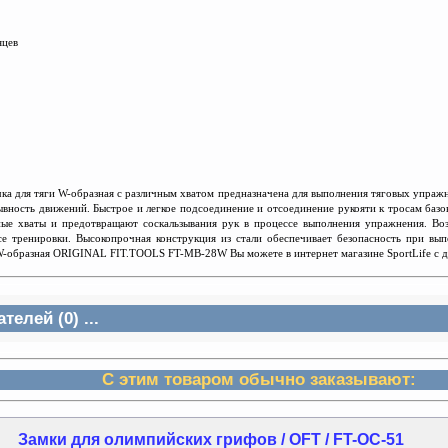
яцев
для тяги W-образная с различным хватом предназначена для выполнения тяговых упраж
ывность движений. Быстрое и легкое подсоединение и отсоединение рукояти к тросам баз
ные хваты и предотвращают соскальзывания рук в процессе выполнения упражнения. Во
е тренировки. Высокопрочная конструкция из стали обеспечивает безопасность при вы
 W-образная ORIGINAL FIT.TOOLS FT-MB-28W Вы можете в интернет магазине SportLife с д
елей (0) ...
С этим товаром обычно заказывают:
Замки для олимпийских грифов / OFT / FT-OC-51