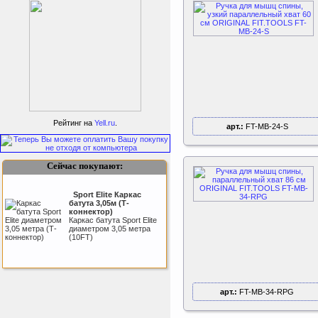
Perfetto Sport Дуга
каркаса для батута
Activity 10
Рейтинг на
Yell.ru
.
арт.:
FT-MB-24-S
Дуга каркаса для батута
Perfetto Sport Activity 10’
(305 см)
Сейчас покупают:
Sport Elite Каркас
батута 3,05м (Т-
коннектор)
Каркас батута Sport Elite
диаметром 3,05 метра
(10FT)
арт.:
FT-MB-34-RPG
Kettler Swing
Дополнительные качели
для игрового комплекса