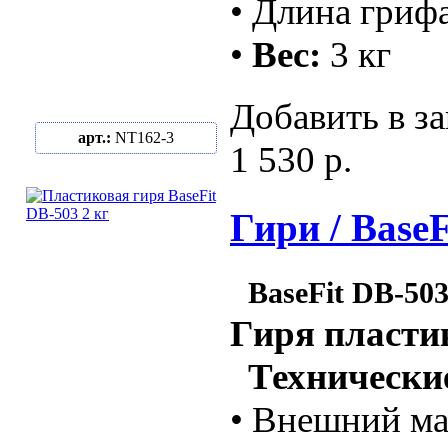
• Длина гриф
•
Вес:
3 кг
Добавить в за
арт.:
NT162-3
1 530 р.
Гири / BaseF
BaseFit DB-503
Гиря пласти
Технические
• Внешний ма