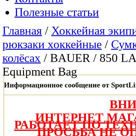
Полезные статьи
Главная
/
Хоккейная экип
рюкзаки хоккейные
/
Сумк
колёсах
/ BAUER / 850 LA
Equipment Bag
Информационное сообщение от SportLi
ВН
ИНТЕРНЕТ МАГ
РАБОТАЕТ ПО ТЕ
ПРОСЬБА НЕ О