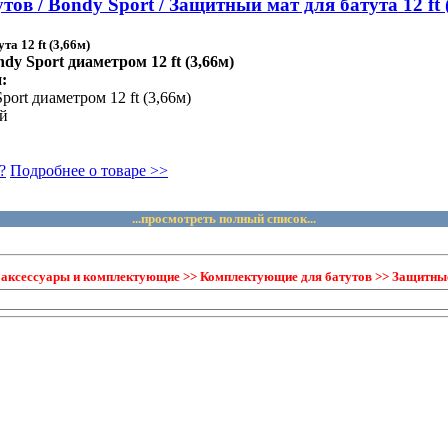
ов / Bondy Sport / Защитный мат для батута 12 ft 
а 12 ft (3,66м)
y Sport диаметром 12 ft (3,66м)
:
port диаметром 12 ft (3,66м)
ый
?
Подробнее о товаре >>
...просмотреть полный список...
, аксессуары и комплектующие >> Комплектующие для батутов >> Защитны