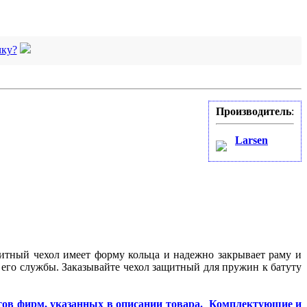
чку?
Производитель
:
Larsen
щитный чехол имеет форму кольца и надежно закрывает раму и
 его службы. Заказывай
т
е чехол защитный для пружин к батуту
утов фирм, указанных в описании товара. Комплектующие и