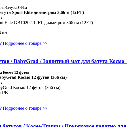
для батута 3,66м
тута Sport Elite диаметром 3,66 м (12FT)
:
ort Elite GB10202-12FT диаметром 366 см (12FT)
 шт
?
Подробнее о товаре >>
тов / BabyGrad / Защитный мат для батута Космо 
а Космо 12 футов
byGrad Космо 12 футов (366 см)
:
byGrad Космо 12 футов (366 см)
й
PE
?
Подробнее о товаре >>
батутов / Kogee-Tramps / Прыжковое полотно для 