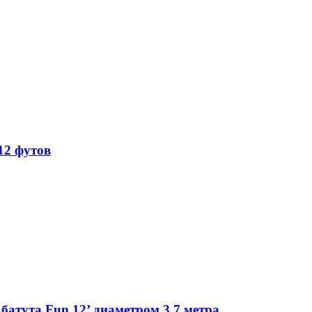
12 футов
батута Fun 12’ диаметром 3,7 метра