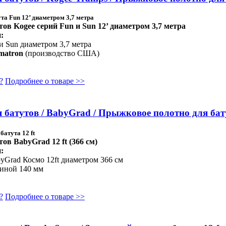
а Fun 12’ диаметром 3,7 метра
ов Kogee серий Fun и Sun 12’ диаметром 3,7 метра
:
и Sun диаметром 3,7 метра
matron
(производство США)
?
Подробнее о товаре >>
батутов / BabyGrad / Прыжковое полотно для бату
атута 12 ft
в BabyGrad 12 ft (366 см)
:
byGrad Космо 12ft диаметром 366 см
линой 140 мм
?
Подробнее о товаре >>