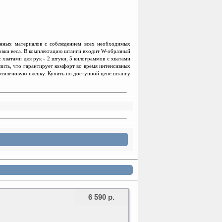
енных ма
т
ериалов с соблюдением всех необходимых
овки веса. В комплектацию штанги входит W-образный
хватами для рук - 2 штуки, 5 килограммов с хватами
ьзить, что гарантирует комфорт во время интенсивных
этиленовую пленку. Купить по доступной цене штангу
6 590 р.