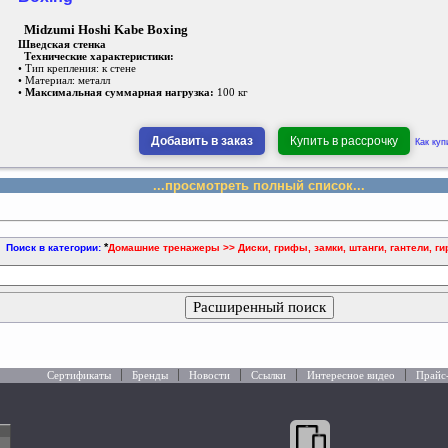
Midzumi Hoshi Kabe Boxing
Шведская стенка
Технические характеристики:
• Тип крепления: к стене
• Материал: металл
•
Максимальная суммарная нагрузка:
100 кг
Добавить в заказ
Купить в рассрочку
Как куп
...просмотреть полный список...
*
Поиск в категории:
Домашние тренажеры >> Диски, грифы, замки, штанги, гантели, ги
Расширенный поиск
Сертификаты
Бренды
Новости
Ссылки
Интересное видео
Прайс