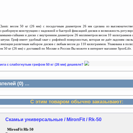
lassic весом 50 кг (26 мм) с посадочным диаметром 26 мм сделана из высококачес
т
в
о-разборную конструкцию с надежной и быстрой фиксацией дисков и возможность регулир
замками-гайками и диски с внутренним диаметром 26 миллиметров весом 10 килограммов с 
2 штуки. Гриф имеет удобный хват с рифлёной поверхностью, которая не даёт ладоням скол
лектация различным набором дисков с любым весом до 110 килограммов. Упакована в поли
ом 50 кг (26 мм) с доставкой по Москве и России Вы можете в интернет магазине SportLife.
танга c слабогнутым грифом 50 кг (26 мм) дешевле?
елей (0) ...
С этим товаром обычно заказывают:
Скамьи универсальные / MironFit / Rk-50
MironFit Rk-50