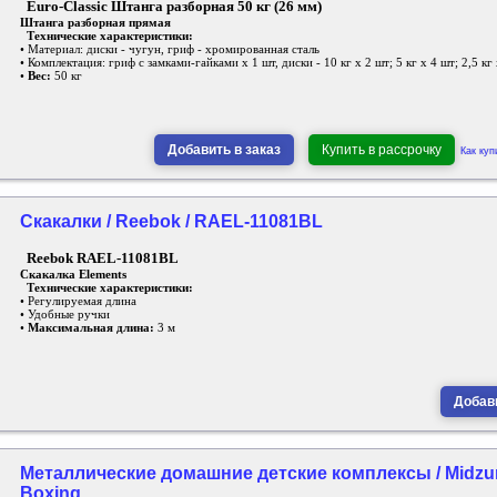
Euro-Classic Штанга разборная 50 кг (26 мм)
Штанга разборная прямая
Технические характеристики:
• Материал: диски - чугун, гриф - хромированная сталь
• Комплектация: гриф с замками-гайками х 1 шт, диски - 10 кг х 2 шт; 5 кг х 4 шт; 2,5 кг
•
Вес:
50 кг
Добавить в заказ
Купить в рассрочку
Как куп
Скакалки / Reebok / RAEL-11081BL
Reebok RAEL-11081BL
Скакалка Elements
Технические характеристики:
• Регулируемая длина
• Удобные ручки
•
Максимальная длина:
3 м
Добави
Металлические домашние детские комплексы / Midzum
Boxing