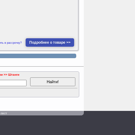
Подробнее о товаре >>
ить в рассрочку?
ри >> Штанги
-лист