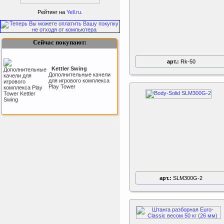
ертикаль Наклонная
лестница с площадкой
Рейтинг на
Yell.ru
.
для горки
Наклонная лестница с
площадкой для горки к
ДСК Вертикаль
Сейчас покупают:
арт.:
Rk-50
Kettler Swing
Дополнительные качели
для игрового комплекса
Play Tower
Sport Elite Каркас
батута 3,05м (Т-
коннектор)
Каркас батута Sport Elite
диаметром 3,05 метра
(10FT)
арт.:
SLM300G-2
Perfetto Sport Дуга
каркаса для батута
Activity 10
Дуга каркаса для батута
Perfetto Sport Activity 10’
(305 см)