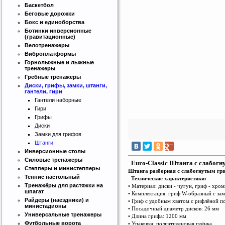
Баскетбол
Беговые дорожки
Бокс и единоборства
Ботинки инверсионные
(гравитационные)
Велотренажеры
Виброплатформы
Горнолыжные и лыжные
тренажеры
Гребные тренажеры
Интернет магазин SportLife
Диски, грифы, замки, штанги,
гантели, гири
Работаем на рынке спортивных
товаров с 2008 года!
Гантели наборные
Гири
Грифы
Диски
Замки для грифов
Штанги
Инверсионные столы
Силовые тренажеры
Euro-Classic Штанга c слабогн
Степперы и министепперы
Штанга разборная c слабогнутым гр
Бесплатная сборка и доставка
Теннис настольный
Технические характеристики:
товара!
Тренажёры для растяжки на
• Материал: диски - чугун, гриф - хро
шпагат
• Комплектация: гриф W-образный с замка
Райдеры (наездники) и
• Гриф с удобным хватом с рифлёной 
министадионы
• Посадочный диаметр дисков: 26 мм
Универсальные тренажеры
• Длина грифа: 1200 мм
Футбольные ворота
• Упаковка: полиэтиленовая плёнка