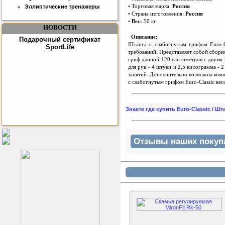
• Торговая марка:
Россия
Эллиптические тренажеры
• Страна изготовления:
Россия
•
Вес:
50 кг
НОВОСТИ
Описание:
Подарочный сертификат
Штанга c слабогнутым грифом Euro-C
SportLife
требований. Представляет собой сборн
гриф длиной 120 сантиметров с двумя 
для рук - 4 штуки и 2,5 килограмма - 
занятий. Дополнительно возможна комп
c слабогнутым грифом Euro-Classic вес
Знаете где купить Euro-Classic / Ш
Как заставить женщину
заниматся спортом?
Отзывы наших покупат