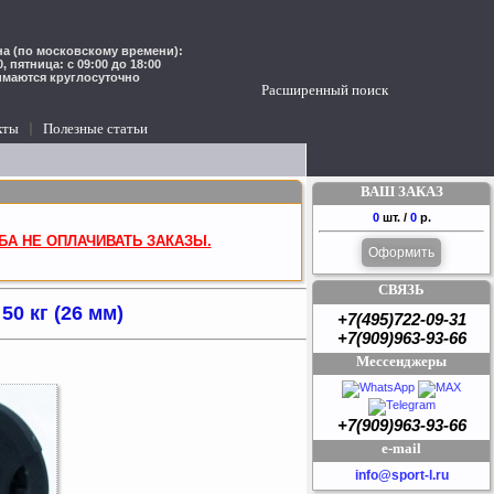
а (по московскому времени):
00, пятница: с 09:00 до 18:00
имаются круглосуточно
Расширенный поиск
кты
Полезные статьи
ВАШ ЗАКАЗ
0
шт. /
0
р.
БА НЕ ОПЛАЧИВАТЬ ЗАКАЗЫ.
Оформить
СВЯЗЬ
50 кг (26 мм)
+7(495)722-09-31
+7(909)963-93-66
Мессенджеры
+7(909)963-93-66
e-mail
info@sport-l.ru