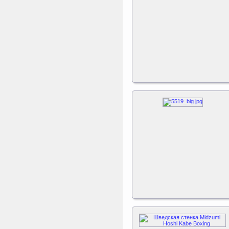
Triumph Nord
Пластиковый колпачок
к батуту Чемпион
80060, 80061, 80062,
80063
Пластиковый колпачок к
батутам Triumph Nord
Чемпион диаметром 244,
305, 366 и 427 см