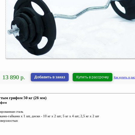
13 890 р.
Добавить в заказ
Купить в рассрочку
Как купить в ра
утым грифом 50 кг (26 мм)
ифом
мированная сталь
ми-гайками х 1 шт, диски - 10 кг х 2 шт; 5 кг х 4 шт; 2,5 кг х 2 шт
поверхностью