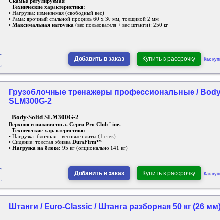
Скамья регулируемая
Технические характеристики:
• Нагрузка: изменяемая (свободный вес)
• Рама: прочный стальной профиль 60 х 30 мм, толщиной 2 мм
•
Максимальная нагрузка
(вес пользователя + вес штанги): 250 кг
Добавить в заказ
Купить в рассрочку
Как куп
Грузоблочные тренажеры профессиональные / Body-S
SLM300G-2
Body-Solid SLM300G-2
Верхняя и нижняя тяга. Серия Pro Club Line.
Технические характеристики:
• Нагрузка: блочная – весовые плиты (1 стек)
• Сидение: толстая обивка
DuraFirm™
•
Нагрузка на блоке:
95 кг (опционально 141 кг)
Добавить в заказ
Купить в рассрочку
Как куп
Штанги / Euro-Classic / Штанга разборная 50 кг (26 мм