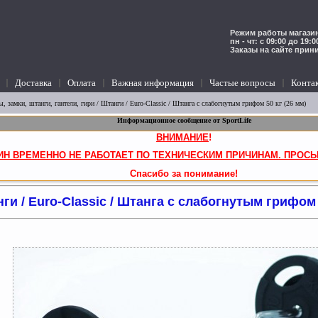
Режим работы магазин
пн - чт: с 09:00 до 19:
Заказы на сайте прин
Доставка
Оплата
Важная информация
Частые вопросы
Конта
, замки, штанги, гантели, гири
/
Штанги
/ Euro-Classic / Штанга c слабогнутым грифом 50 кг (26 мм)
Информационное сообщение от SportLife
ВНИМАНИЕ
!
ИН ВРЕМЕННО НЕ РАБОТАЕТ ПО ТЕХНИЧЕСКИМ ПРИЧИНАМ. ПРОСЬ
Спасибо за понимание!
ги / Euro-Classic / Штанга c слабогнутым грифом 