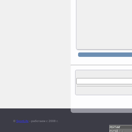
©
SportLife
- работаем c 2008 г.