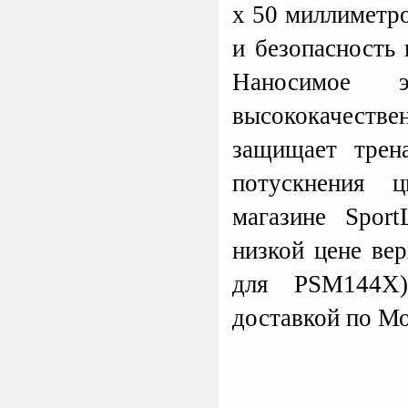
х 50 миллиметро
и безопасность
Наносимое эл
высококачест
защищает трен
потускнения 
магазине Spor
низкой цене ве
для PSM144X
доставкой по Мо