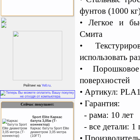
фунтов (1000 кг
Бесплатная сборка и доставка
• Легкое и бы
товара!
Смита
• Текстуриро
использовать ра
• Порошковое
Подарочный сертификат
поверхностей
SportLife
Рейтинг на
Yell.ru
.
• Артикул: PL
• Гарантия:
Сейчас покупают:
- рама: 10 лет
Sport Elite Каркас
батута 3,05м (Т-
- все детали: 1 
коннектор)
Каркас батута Sport Elite
Как заставить женщину
диаметром 3,05 метра
• Производител
заниматся спортом?
(10FT)