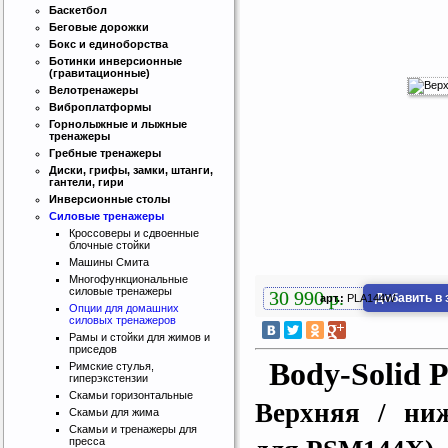
Баскетбол
Беговые дорожки
Бокс и единоборства
Ботинки инверсионные
(гравитационные)
Велотренажеры
Виброплатформы
Горнолыжные и лыжные
тренажеры
Гребные тренажеры
Диски, грифы, замки, штанги,
гантели, гири
Инверсионные столы
Силовые тренажеры
Кроссоверы и сдвоенные
блочные стойки
Машины Смита
Многофункциональные
силовые тренажеры
30 990 р.
Добавить в 
арт.:
PLA144W
Опции для домашних
силовых тренажеров
Рамы и стойки для жимов и
приседов
Body-Solid
Римские стулья,
гиперэкстензии
Скамьи горизонтальные
Верхняя / ни
Скамьи для жима
Скамьи и тренажеры для
пресса