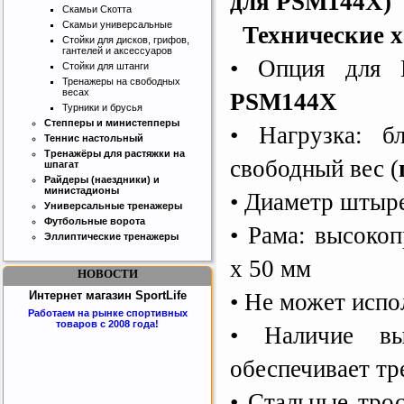
для PSM144X)
Скамьи Скотта
Скамьи универсальные
Технические х
Стойки для дисков, грифов,
гантелей и аксессуаров
• Опция для
Стойки для штанги
Тренажеры на свободных
весах
PSM144X
Турники и брусья
Степперы и министепперы
• Нагрузка: б
Теннис настольный
Тренажёры для растяжки на
свободный вес (
шпагат
Райдеры (наездники) и
министадионы
• Диаметр штыре
Универсальные тренажеры
Футбольные ворота
• Рама: высоко
Эллиптические тренажеры
х 50 мм
НОВОСТИ
• Не может испо
Интернет магазин SportLife
Работаем на рынке спортивных
товаров с 2008 года!
• Наличие вы
обеспечивает т
• Стальные тро