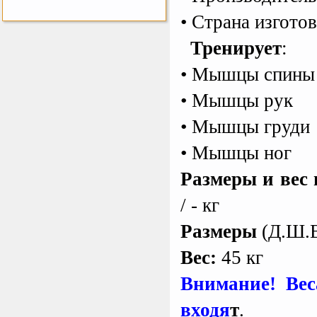
• Страна изгото
Тренирует
:
ертикаль Наклонная
лестница с площадкой
для горки
• Мышцы спины
Наклонная лестница с
площадкой для горки к
ДСК Вертикаль
• Мышцы рук
• Мышцы груди
Perfetto Sport Дуга
каркаса для батута
• Мышцы ног
Activity 10
Дуга каркаса для батута
Perfetto Sport Activity 10’
Размеры и вес 
(305 см)
/ - кг
Размеры
(Д.Ш.В
Kettler Swing
Дополнительные качели
для игрового комплекса
Вес:
45 кг
Play Tower
Внимание! Вес
входя
т
.