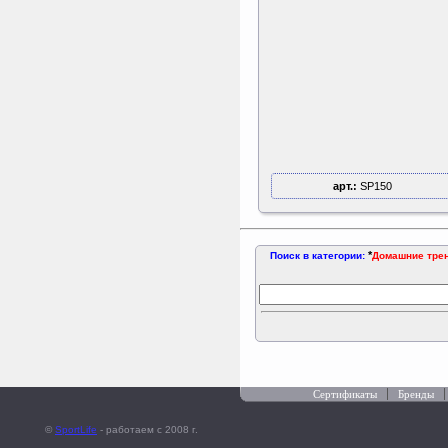
арт.:
SP150
*
Поиск в категории:
Домашние тре
Сертификаты
Бренды
©
SportLife
- работаем c 2008 г.