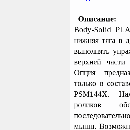
Описание:
Body-Solid P
нижняя тяга в 
выполнять упр
верхней части
Опция предназ
только в соста
PSM144X. На
роликов об
последователь
мышц. Возможно