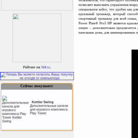
позволяет выполнять упражнения вокру
специальном кейсе, что удобно как дл
идеальный тренажер, который способ
спортивный тренажер для всей семьи,
Power Plate® Pro5 HP является идеал
опции – дополнительно предлагается 
панельные дома, для ламинированных по
Perfetto Sport Дуга
каркаса для батута
Activity 10
Рейтинг на
Yell.ru
.
Дуга каркаса для батута
Perfetto Sport Activity 10’
(305 см)
Сейчас покупают:
Kettler Swing
Дополнительные качели
для игрового комплекса
Play Tower
Triumph Nord
Пластиковый колпачок