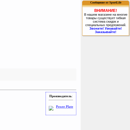
Сообщение от SportLife
ВНИМАНИЕ!
В нашем магазине на многие
товары существует гибкая
система скидок и
специальных предложений.
Звоните! Узнавайте!
Заказывайте!
Производитель
:
Power Plate