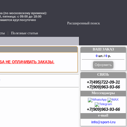
а (по московскому времени):
00, пятница: с 09:00 до 18:00
имаются круглосуточно
Расширенный поиск
кты
Полезные статьи
ВАШ ЗАКАЗ
0
шт. /
0
р.
БА НЕ ОПЛАЧИВАТЬ ЗАКАЗЫ.
Оформить
СВЯЗЬ
P
+7(495)722-09-31
+7(909)963-93-66
Мессенджеры
+7(909)963-93-66
e-mail
info@sport-l.ru