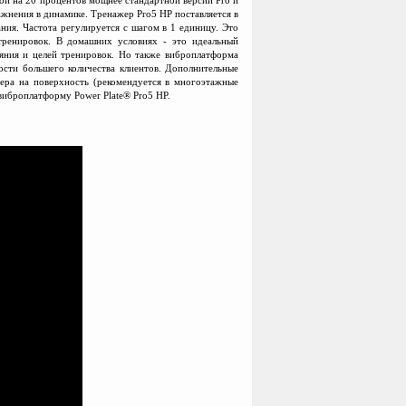
жнения в динамике. Тренажер Pro5 HP поставляется в
ания. Частота регулируется с шагом в 1 единицу. Это
тренировок. В домашних условиях - это идеальный
ояния и целей тренировок. Но также виброплатформа
ости большего количества клиентов. Дополнительные
жера на поверхность (рекомендуется в многоэтажные
 виброплатформу Power Plate® Pro5 HP.