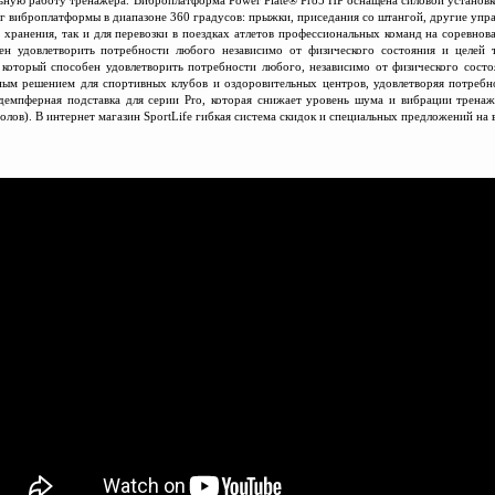
г виброплатформы в диапазоне 360 градусов: прыжки, приседания со штангой, другие упра
я хранения, так и для перевозки в поездках атлетов профессиональных команд на соревнов
ен удовлетворить потребности любого независимо от физического состояния и целей 
 который способен удовлетворить потребности любого, независимо от физического сост
ьным решением для спортивных клубов и оздоровительных центров, удовлетворяя потребн
демпферная подставка для серии Pro, которая снижает уровень шума и вибрации трена
лов). В интернет магазин SportLife гибкая система скидок и специальных предложений на