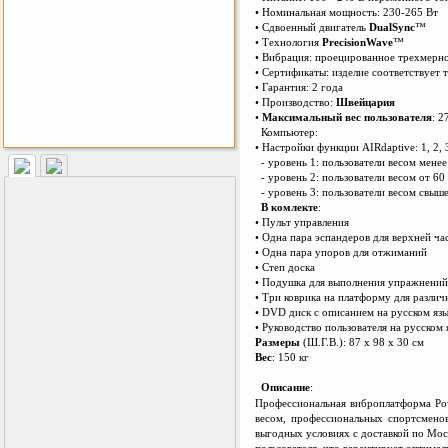
• Номинальная мощность: 230-265 Вт
• Сдвоенный двигатель
DualSync
™
• Технология
PrecisionWave
™
• Вибрация: проецированное трехмерно
• Сертификаты: изделие соответствуе
• Гарантия: 2 года
• Производство:
Швейцария
•
Максимальный вес пользователя
: 2
Компьютер:
• Настройки функции AIRdaptive: 1, 2, 
Как заставить женщину
- уровень 1: пользователи весом менее
заниматся спортом?
- уровень 2: пользователи весом от 60 
- уровень 3: пользователи весом свыше
В комлекте
:
• Пульт управления
• Одна пара эспандеров для верхней ч
• Одна пара упоров для о
т
жиманий
• Степ доска
• Подушка для выполнения упражнений
• Три коврика на платформу для разли
• DVD диск с описанием на русском яз
• Руководство пользователя на русском
Размеры
(Ш.Г.В.): 87 х 98 х 30 см
Вес
: 150 кг
Описание
:
Профессиональная виброплатформа Pow
весом, профессиональных спортсменов
выгодных условиях с доставкой по Мос
пользователя, что гарантирует оптима