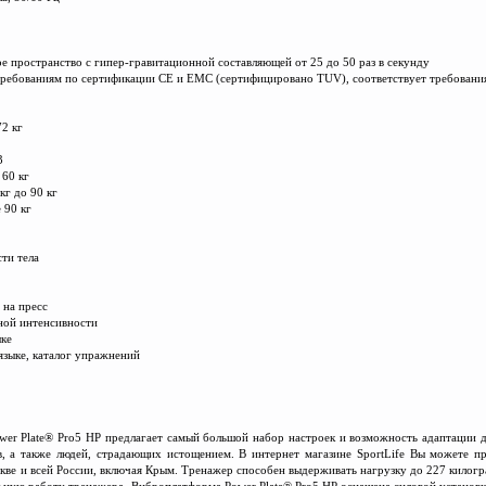
е пространство с гипер-гравитационной составляющей от 25 до 50 раз в секунду
т требованиям по сертификации CE и EMC (сертифицировано TUV), соответствует требован
72 кг
3
 60 кг
кг до 90 кг
 90 кг
асти
т
ела
 на пресс
чной интенсивности
ыке
 языке, каталог упражнений
er Plate® Pro5 HP предлагает самый большой набор настроек и возможность адаптации 
, а также людей, страдающих истощением. В интернет магазине SportLife Вы можете п
кве и всей России, включая Крым. Тренажер способен выдерживать нагрузку до 227 килогр
льную работу тренажера. Виброплатформа Power Plate® Pro5 HP оснащена силовой установк