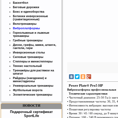
Баскетбол
Беговые дорожки
Бокс и единоборства
Ботинки инверсионные
Интернет магазин SportLife
(гравитационные)
Работаем на рынке спортивных
Велотренажеры
товаров с 2008 года!
Виброплатформы
Горнолыжные и лыжные
тренажеры
Гребные тренажеры
Диски, грифы, замки, штанги,
гантели, гири
Инверсионные столы
Силовые тренажеры
Степперы и министепперы
Бесплатная сборка и доставка
Теннис настольный
товара!
Тренажёры для растяжки на
шпагат
Райдеры (наездники) и
министадионы
Power Plate® Pro5 HP
Универсальные тренажеры
Виброплатформа профессиональная
Футбольные ворота
Технические характеристики
:
Эллиптические тренажеры
• Частотный диапазон: 25-50 Гц (с шаг
• Предустановленные частоты: 30, 35, 
НОВОСТИ
• Интенсивность вибрации: высокая или
• Пошаговая регулировка частоты
Подарочный сертификат
• Время: 30 / 45 / 60 секунд, до 9 минут
SportLife
• Питание: 100 - 240 В переменного ток