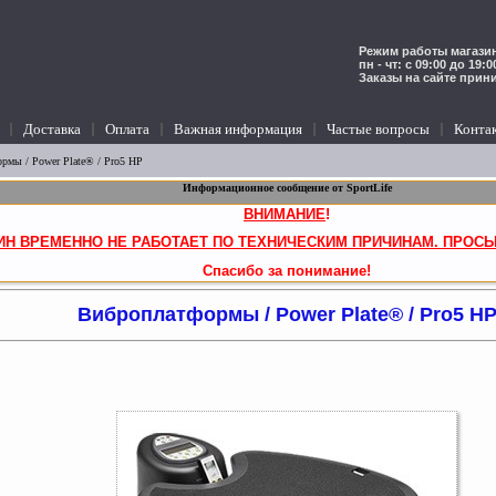
Режим работы магазин
пн - чт: с 09:00 до 19:
Заказы на сайте прин
Доставка
Оплата
Важная информация
Частые вопросы
Конта
ормы
/ Power Plate® / Pro5 HP
Информационное сообщение от SportLife
ВНИМАНИЕ
!
ИН ВРЕМЕННО НЕ РАБОТАЕТ ПО ТЕХНИЧЕСКИМ ПРИЧИНАМ. ПРОСЬ
Спасибо за понимание!
Виброплатформы / Power Plate® / Pro5 H