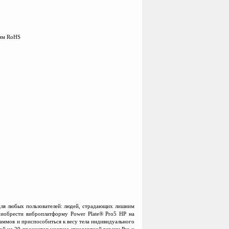
иям RoHS
для любых пользователей: людей, страдающих лишним
риобрести виброплатформу Power Plate® Pro5 HP на
аммов и приспособиться к весу тела индивидуального
ой на 20 процентов мощнее стандартной версии Pro и