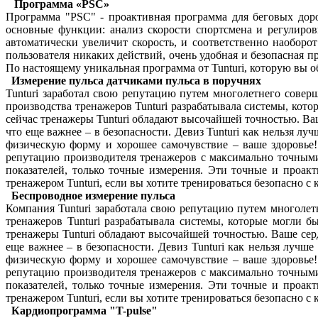
Программа «PSC»
Программа "PSC" - проактивная программа для беговых дорож
основные функции: анализ скорости спортсмена и регулировк
автоматически увеличит скорость, и соответственно наоборот
пользователя никаких действий, очень удобная и безопасная п
По настоящему уникальная программа от Tunturi, которую вы 
Измерение пульса датчиками пульса в поручнях
Tunturi заработал свою репутацию путем многолетнего сове
производства тренажеров Tunturi разрабатывала системы, котор
сейчас тренажеры Tunturi обладают высочайшей точностью. Ваш
что еще важнее – в безопасности. Девиз Tunturi как нельзя л
физическую форму и хорошее самочувствие – ваше здоровье!
репутацию производителя тренажеров с максимально точным
показателей, только точные измерения. Эти точные и проа
тренажером Tunturi, если вы хотите тренироваться безопасно с
Беспроводное измерение пульса
Компания Tunturi заработала свою репутацию путем многоле
тренажеров Tunturi разрабатывала системы, которые могли бы
тренажеры Tunturi обладают высочайшей точностью. Ваше серд
еще важнее – в безопасности. Девиз Tunturi как нельзя лучш
физическую форму и хорошее самочувствие – ваше здоровье!
репутацию производителя тренажеров с максимально точным
показателей, только точные измерения. Эти точные и проа
тренажером Tunturi, если вы хотите тренироваться безопасно с
Кардиопрограмма "T-pulse"