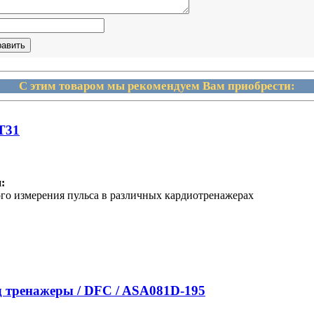
С этим товаром мы рекомендуем Вам приобрести:
 Т31
:
ого измерения пульса в различных кардиотренажерах
 тренажеры / DFC / ASA081D-195