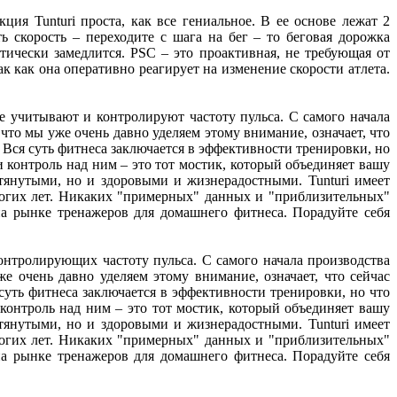
ия Tunturi проста, как все гениальное. В ее основе лежат 2
ь скорость – переходите с шага на бег – то беговая дорожка
атически замедлится. PSC – это проактивная, не требующая от
к как она оперативно реагирует на изменение скорости атлета.
те учитывают и кон
т
ролирую
т
частоту пульса. С самого начала
 что мы уже очень давно уделяем этому внимание, означает, что
 Вся суть фитнеса заключается в эффективности тренировки, но
и контроль над ним – это тот мостик, который объединяет вашу
тянутыми, но и здоровыми и жизнерадостными. Tunturi имеет
огих лет. Никаких "примерных" данных и "приблизительных"
а рынке тренажеров для домашнего фитнеса. Порадуйте себя
нтролирующих частоту пульса. С самого начала производства
же очень давно уделяем этому внимание, означает, что сейчас
суть фитнеса заключается в эффективности тренировки, но что
 контроль над ним – это тот мостик, который объединяет вашу
тянутыми, но и здоровыми и жизнерадостными. Tunturi имеет
огих лет. Никаких "примерных" данных и "приблизительных"
а рынке тренажеров для домашнего фитнеса. Порадуйте себя