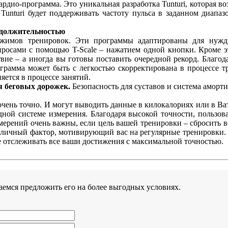
ардио-программа. Это уникальная разработка Tunturi, которая в
 Tunturi будет поддерживать частоту пульса в заданном диапа
одолжительностью
ежимов тренировок. Эти программы адаптированы для нужд 
росами с помощью T-Scale – нажатием одной кнопки. Кроме это
твие – а иногда вы готовы поставить очередной рекорд. Благода
грамма может быть с легкостью скорректирована в процессе тр
яется в процессе занятий.
я беговых дорожек.
Безопасность для суставов и система аморти
очень точно. И могут выводить данные в килокалориях или в Ват
одной системе измерения. Благодаря высокой точности, пользов
мерений очень важны, если цель вашей тренировки – сбросить ве
тличный фактор, мотивирующий вас на регулярные тренировки. Т
е отслеживать все ваши достижения с максимальной точностью.
аемся предложить его на более выгодных условиях.