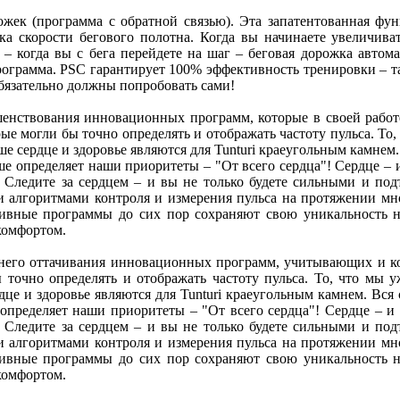
ек (программа с обратной связью). Эта запатентованная функц
а скорости бегового полотна. Когда вы начинаете увеличиват
 – когда вы с бега перейдете на шаг – беговая дорожка автом
рограмма. PSC гарантирует 100% эффективность тренировки – та
обязательно должны попробовать сами!
ршенствования инновационных программ, которые в своей рабо
ые могли бы точно определять и отображать частоту пульса. То,
е сердце и здоровье являются для Tunturi краеугольным камнем.
учше определяет наши приоритеты – "От всего сердца"! Сердце – 
 Следите за сердцем – и вы не только будете сильными и под
и алгоритмами контроля и измерения пульса на протяжении мн
ктивные программы до сих пор сохраняют свою уникальность н
 комфортом.
тнего оттачивания инновационных программ, учитывающих и ко
 точно определять и отображать частоту пульса. То, что мы у
це и здоровье являются для Tunturi краеугольным камнем. Вся 
е определяет наши приоритеты – "От всего сердца"! Сердце – и
 Следите за сердцем – и вы не только будете сильными и под
и алгоритмами контроля и измерения пульса на протяжении мн
ктивные программы до сих пор сохраняют свою уникальность н
 комфортом.