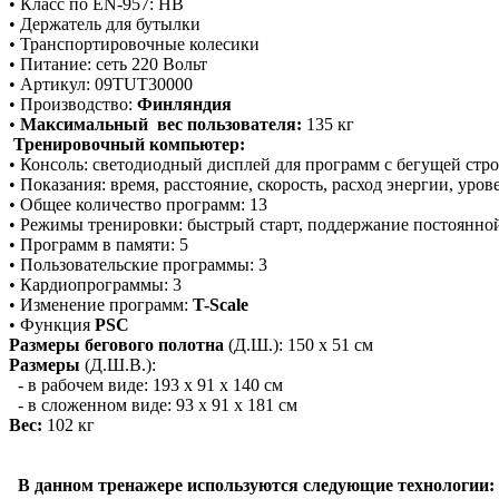
• Класс по EN-957: НВ
• Держатель для бутылки
• Транспортировочные колесики
• Питание: сеть 220 Вольт
• Артикул: 09TUT30000
• Производство:
Финляндия
•
Максимальный вес пользователя:
135 кг
Тренировочный компьютер:
• Консоль: светодиодный дисплей для программ с бегущей стр
• Показания: время, расстояние, скорость, расход энергии, уров
• Общее количество программ: 13
• Режимы тренировки: быстрый старт, поддержание постоянно
• Программ в памяти: 5
• Пользовательские программы: 3
• Кардиопрограммы: 3
• Изменение программ:
T-Scale
• Функция
PSC
Размеры бегового полотна
(Д.Ш.): 150 х 51 см
Размеры
(Д.Ш.В.):
- в рабочем виде: 193 x 91 x 140 см
- в сложенном виде: 93 х 91 х 181 см
Вес:
102 кг
В данном тренажере используются следующие технологии: