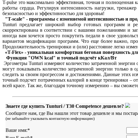
T-pulse это максимально эффективная, точная и полноценная к
работы сердца. Регулируя интенсивность нагрузки, тренажер
безопасностью и эффективностью для здоровья!
"T-scale" - программы с изменяемой интенсивностью и пр
Tunturi предлагает широкий выбор готовых программ и р
скорректирована в соответствии с вашими пожеланиями и зап
иногда вам хочется просто покрутить педали в свое удовольс
вариантов модификации программ. Что еще более важно, про
Продолжительность тренировки и (или) расстояние легко измен
«T-Flex» - уникальная комфортная беговая поверхность дл
Функция "OWN kcal" и точный подсчёт кКал/Вт
Эргометры Tunturi измеряют количество затраченной энергии 
могут показывать количество затраченной энергии только в 
следить за своим прогрессом и достижениями. Данные этих из
точный подсчет потраченных калорий в конце тренировки – о
всей красе. Так же, благодаря точному измерению – вы сможет
Знаете где купить Tunturi / T30 Competence дешевле?
Сообщите нам, где Вы нашли этот товар дешевле и мы постар
(не забывайте указывать контактную информацию)
Ваше имя:
*
Ваш E-mail:
*