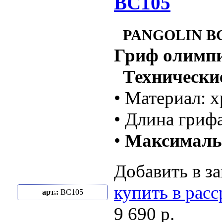
BC105
PANGOLIN B
Гриф олимп
Технические
• Материал: 
• Длина гриф
•
Максималь
Добавить в за
купить в рас
арт.:
BC105
9 690 р.