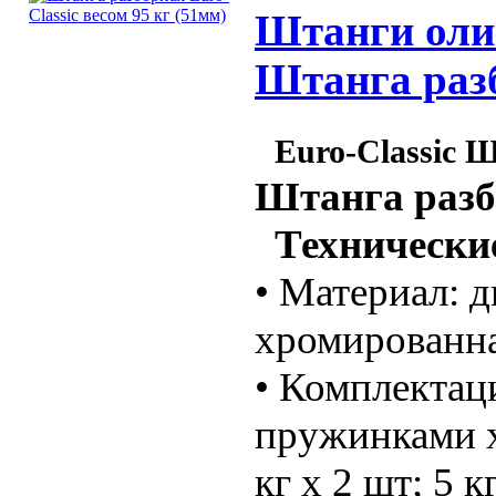
Штанги олим
Штанга разб
Euro-Classic 
Штанга разб
Технические
• Материал: д
хромированна
• Комплектаци
пружинками х 
кг х 2 шт; 5 к