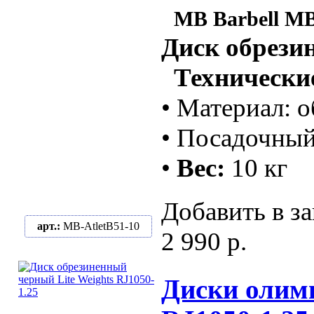
MB Barbell MB
Диск обрези
Технические
• Материал: о
• Посадочный
•
Вес:
10 кг
Добавить в за
арт.:
MB-AtletB51-10
2 990 р.
Диски олимпи