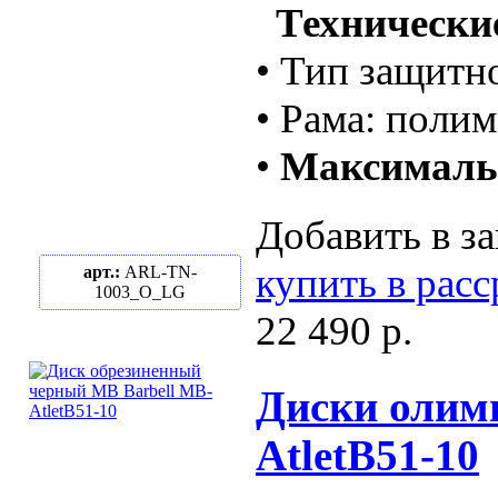
Технические
• Тип защитн
• Рама: полим
•
Максимальн
Добавить в за
купить в рас
арт.:
ARL-TN-
1003_O_LG
22 490 р.
Диски олимп
AtletB51-10