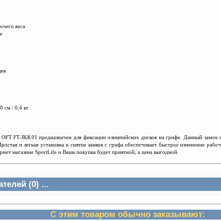
очего веса
е
цев
0 см / 0,4 кг
 OFT FT-JKK01 предназначен для фиксации олимпийских дисков на грифе. Данный замок и
ростая и легкая установка и снятие замков с грифа обеспечивает быстрое изменение рабо
рнет магазине SportLife и Ваша покупка будет приятной, а цена выгодной.
елей (0) ...
С этим товаром обычно заказывают: