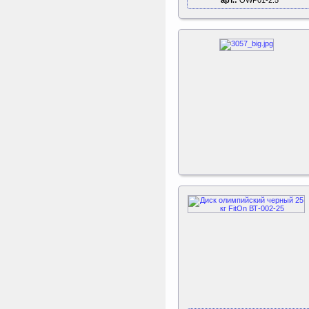
к батуту Чемпион
арт.:
OWP01-2.5
80060, 80061, 80062,
80063
Пластиковый колпачок к
батутам Triumph Nord
Чемпион диаметром 244,
305, 366 и 427 см
Sport Elite Каркас
батута 3,05м (Т-
коннектор)
Каркас батута Sport Elite
диаметром 3,05 метра
(10FT)