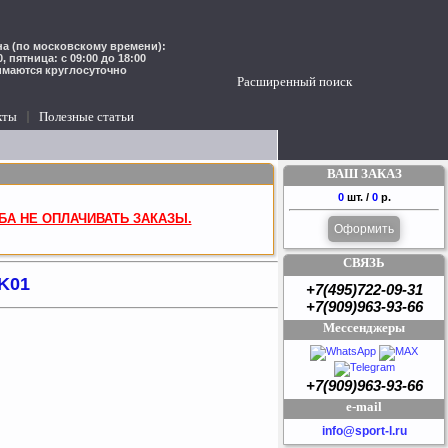
а (по московскому времени):
00, пятница: с 09:00 до 18:00
имаются круглосуточно
Расширенный поиск
кты
Полезные статьи
ВАШ ЗАКАЗ
0
шт. /
0
р.
БА НЕ ОПЛАЧИВАТЬ ЗАКАЗЫ.
Оформить
СВЯЗЬ
KK01
+7(495)722-09-31
+7(909)963-93-66
Мессенджеры
+7(909)963-93-66
e-mail
info@sport-l.ru