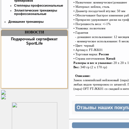
тренировок
• Назначение: коммерческое/домашнее
Степперы профессиональные
• Материал: нейлон, сталь
Эллиптические тренажеры
• Диаметр посадочной втулки: 50 мм
профессиональные
• Обеспечивают быстрое изменение раб
• Прекрасно удерживают диски на гриф
Домашние тренажеры
• Погрешность веса: +/-1%
• Упаковка: полиэтилен
НОВОСТИ
• Гаран
т
ия
- домашнее использование: 12 месяцев
Подарочный сертификат
- коммерческое использование: 6 меся
SportLife
• Цве
т
: черный
• Артикул: FT-JKK01
• Торговая марка:
Россия
• Страна изготовления:
Китай
Размеры и вес в упаковке:
20 х 20 х 1
Вес:
340 гр (2 х 170 гр)
Описание:
Замок олимпийский нейлоновый (пара)
любых видов тренировок со штангой. П
(пара) OFT FT-JKK01 со скидкой в инте
Как заставить женщину
заниматся спортом?
Отзывы наших покупат