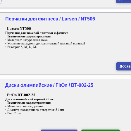
Перчатки для фитнеса / Larsen / NT506
Larsen NT506
Перчатки для тяжелой атлетики и фитнеса
Технические характеристики:
• Материал: натуральная кожа
• Усиление на ладони дополнительной кожаной вставкой
• Размеры: S, M, L, XL
Добави
Диски олимпийские / FitOn / ВТ-002-25
FitOn ВТ-002-25
Диск олимпийский черный 25 кг
Технические характеристики:
• Материал: металл, резина
• Диаметр посадочного отверстия: 51 мм
•
Вес
: 25 кг