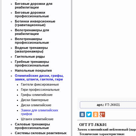
Беговые дорожки для
реабилитации
Беговые дорожки
профессиональные
Ботинки инверсионные
(гравитационные)
Велотренажеры для
реабилитации
Велотренажеры
профессиональные
Водные тренажеры
(акватренажеры)
Гантельные ряды
Гребные тренажеры
профессиональные
Интернет магазин SportLife
Напольные покрытия
Работаем на рынке спортивных
Олимпийские диски, грифы,
товаров с 2008 года!
замки, штанги, гантели, гири
Гантели фиксированные
Гири профессиональные
Грифы олимпийские
Диски бамперные
арт.:
FT-JKK01
Диски олимпийские
Замки для олимпийских
грифов
Штанги олимпийские
Бесплатная сборка и доставка
OFT FT-JKK01
Силовые тренажеры
товара!
профессиональные
Замок олимпийский нейлоновый (пар
Системы силовых реактивных
Технические характеристики: