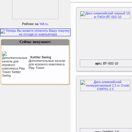
ертикаль Наклонная
лестница с площадкой
Рейтинг на
Yell.ru
.
для горки
Наклонная лестница с
площадкой для горки к
ДСК Вертикаль
Сейчас покупают:
Kettler Swing
Дополнительные качели
арт.:
ВТ-002-10
для игрового комплекса
Play Tower
Perfetto Sport Дуга
каркаса для батута
Activity 10
Дуга каркаса для батута
Perfetto Sport Activity 10’
(305 см)
Triumph Nord
Пластиковый колпачок