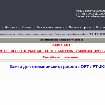
Режим работы магазин
пн - чт: с 09:00 до 19:
Заказы на сайте прин
Доставка
Оплата
Важная информация
Частые вопросы
Конта
мпийские диски, грифы, замки, штанги, гантели, гири
/
Замки для олимпийских грифов
/ OFT / FT-JKK01
Информационное сообщение от SportLife
ВНИМАНИЕ
!
ИН ВРЕМЕННО НЕ РАБОТАЕТ ПО ТЕХНИЧЕСКИМ ПРИЧИНАМ. ПРОСЬ
Спасибо за понимание!
Замки для олимпийских грифов / OFT / FT-J