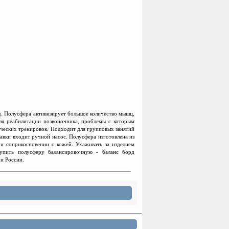
. Полусфера активизирует большое количество мышц,
ля реабилитации позвоночника, проблемы с которым
тических тренировок. Подходит для групповых занятий
тавки входит ручной насос. Полусфера изготовлена из
ри соприкосновении с кожей. Ухаживать за изделием
Купить полусферу балансировочную - баланс борд
и России.