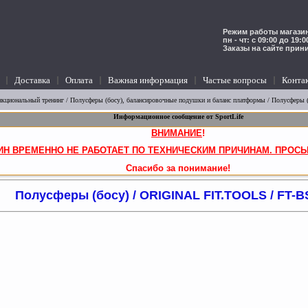
Режим работы магазин
пн - чт: с 09:00 до 19:
Заказы на сайте прин
Доставка
Оплата
Важная информация
Частые вопросы
Конта
ункциональный тренинг
/
Полусферы (босу), балансировочные подушки и баланс платформы
/
Полусферы (
Информационное сообщение от SportLife
ВНИМАНИЕ
!
ИН ВРЕМЕННО НЕ РАБОТАЕТ ПО ТЕХНИЧЕСКИМ ПРИЧИНАМ. ПРОСЬ
Спасибо за понимание!
Полусферы (босу) / ORIGINAL FIT.TOOLS / FT-B