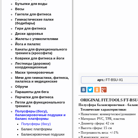
Бутылки для воды
Весы
Гантели для фитнеса
Гимнастические палки
(бодибары)
Гири для фитнеса
Диски здоровья
Жилеты с утяжелителями
Йога и пилатес
Канаты для функционального
тренинга (кроссфита)
Коврики для фитнеса и йоги
Лестницы (дорожки)
координационные
Маски тренировочные
Мячи для гимнастики, фитнеса,
арт.:
FT-BSU-X1
пилатеса и медицинские
Обручи
Парашюты для бега
Перчатки для фитнеса
ORIGINAL FIT.TOOLS FT-BSU
Петли для функционального
Полусфера балансировочная - баланс
тренинга
Технические характеристики:
Полусферы (босу),
• Назначение: коммерческое/домашнее
балансировочные подушки и
• Материал: PVC, TPR, пластик
баланс платформы
• Диаметр сферы: 42 см
Полусферы (босу)
• Высота сферы: 15 см
Баланс платформы
• Погрешность веса: +/-1%
Балансировочные подушки
• В комплекте: насос