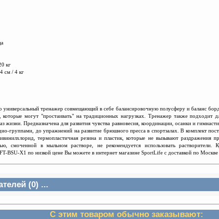
ца
20 кг
4 см / 4 кг
универсальный тренажер совмещающий в себе балансировочную полусферу и баланс борд
, которые могут "прос
т
аива
т
ь" на традиционных нагрузках. Тренажер также подходит д
раз жизни. Предназначена для развития чувства равновесия, координации, осанки и гимнас
рдио-группами, до упражнений на развитие брюшного пресса в спортзалах. В комплект пос
ливинилхлорид, термопластичная резина и пластик, которые не вызывают раздражения п
нью, смоченной в мыльном растворе, не рекомендуется использовать растворители. 
BSU-X1 по низкой цене Вы можете в интернет магазине SportLife с доставкой по Москве 
елей (0) ...
С этим товаром обычно заказывают: