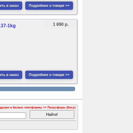
ть в заказ
Подробнее о товаре >>
1 690 р.
137-1kg
ть в заказ
Подробнее о товаре >>
подушки и баланс платформы >> Полусферы (босу)