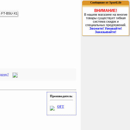
Сообщение от SportLife
ВНИМАНИЕ!
В нашем магазине на многие
товары существует гибкая
система скидок и
специальных предложений.
Звоните! Узнавайте!
Заказывайте!
срочку?
Производитель
:
OFT