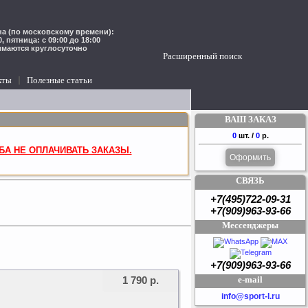
а (по московскому времени):
00, пятница: с 09:00 до 18:00
имаются круглосуточно
Расширенный поиск
кты
Полезные статьи
ВАШ ЗАКАЗ
0
шт. /
0
р.
БА НЕ ОПЛАЧИВАТЬ ЗАКАЗЫ.
Оформить
СВЯЗЬ
+7(495)722-09-31
+7(909)963-93-66
Мессенджеры
+7(909)963-93-66
e-mail
1 790 р.
info@sport-l.ru