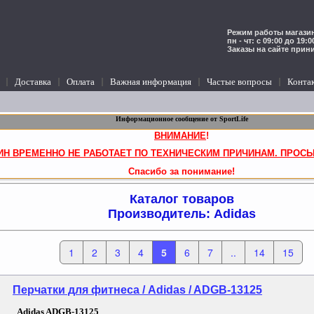
Режим работы магазин
пн - чт: с 09:00 до 19:
Заказы на сайте прин
Доставка
Оплата
Важная информация
Частые вопросы
Конта
Информационное сообщение от SportLife
ВНИМАНИЕ
!
ИН ВРЕМЕННО НЕ РАБОТАЕТ ПО ТЕХНИЧЕСКИМ ПРИЧИНАМ. ПРОСЬ
Спасибо за понимание!
Каталог товаров
Производитель: Adidas
1
2
3
4
5
6
7
..
14
15
Перчатки для фитнеса / Adidas / ADGB-13125
Adidas ADGB-13125