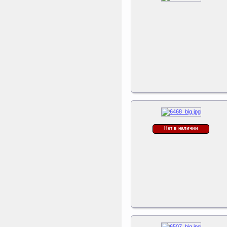
к батуту Чемпион
80060, 80061, 80062,
80063
Пластиковый колпачок к
батутам Triumph Nord
Чемпион диаметром 244,
305, 366 и 427 см
Perfetto Sport Дуга
каркаса для батута
Activity 10
Дуга каркаса для батута
Perfetto Sport Activity 10’
(305 см)
Нет в наличии
Kettler Swing
Дополнительные качели
для игрового комплекса
Play Tower