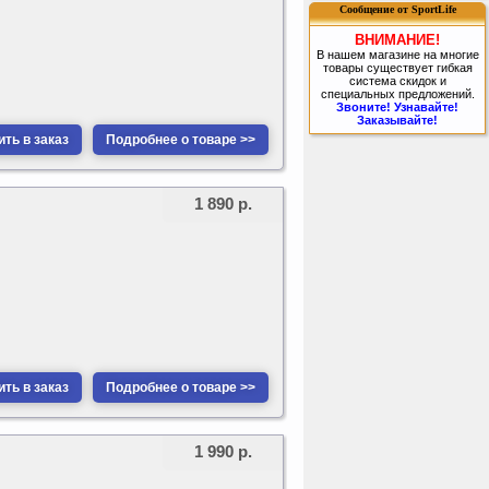
Сообщение от SportLife
ВНИМАНИЕ!
В нашем магазине на многие
товары существует гибкая
система скидок и
специальных предложений.
Звоните! Узнавайте!
Заказывайте!
ть в заказ
Подробнее о товаре >>
1 890 р.
ть в заказ
Подробнее о товаре >>
1 990 р.