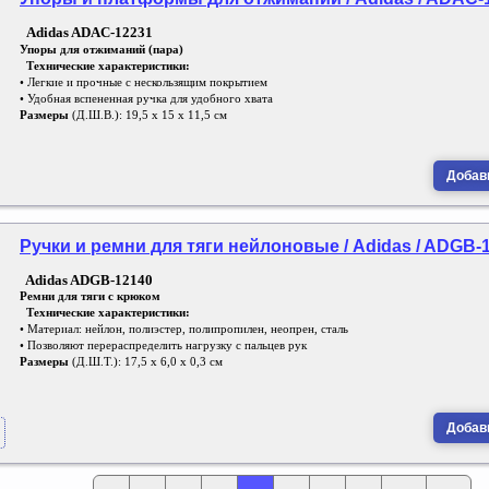
Adidas ADAC-12231
Упоры для отжиманий (пара)
Технические характеристики:
• Легкие и прочные с нескользящим покрытием
• Удобная вспененная ручка для удобного хвата
Размеры
(Д.Ш.В.): 19,5 х 15 х 11,5 см
Добави
Ручки и ремни для тяги нейлоновые / Adidas / ADGB-
Adidas ADGB-12140
Ремни для тяги с крюком
Технические характеристики:
• Материал: нейлон, полиэстер, полипропилен, неопрен, сталь
• Позволяют перераспределить нагрузку с пальцев рук
Размеры
(Д.Ш.Т.): 17,5 х 6,0 х 0,3 см
Добави