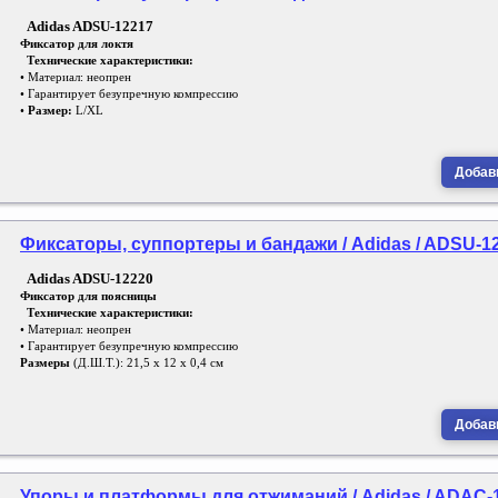
Adidas ADSU-12217
Фиксатор для локтя
Технические характеристики:
• Материал: неопрен
• Гарантирует безупречную компрессию
•
Размер:
L/XL
Добави
Фиксаторы, суппортеры и бандажи / Adidas / ADSU-1
Adidas ADSU-12220
Фиксатор для поясницы
Технические характеристики:
• Материал: неопрен
• Гарантирует безупречную компрессию
Размеры
(Д.Ш.Т.): 21,5 х 12 х 0,4 см
Добави
Упоры и платформы для отжиманий / Adidas / ADAC-