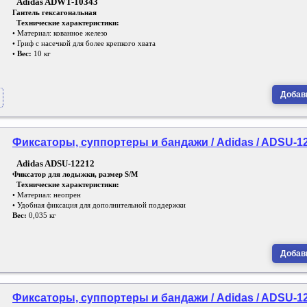
Adidas ADWT-10343
Гантель гексагональная
Технические характеристики:
• Материал: кованное железо
• Гриф с насечкой для более крепкого хвата
•
Вес:
10 кг
Добави
Фиксаторы, суппортеры и бандажи / Adidas / ADSU-1
Adidas ADSU-12212
Фиксатор для лодыжки, размер S/M
Технические характеристики:
• Материал: неопрен
• Удобная фиксация для дополнительной поддержки
Вес:
0,035 кг
Добави
Фиксаторы, суппортеры и бандажи / Adidas / ADSU-1