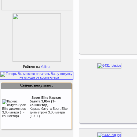
ертикаль Наклонная
лестница с площадкой
Рейтинг на
Yell.ru
.
для горки
Наклонная лестница с
площадкой для горки к
ДСК Вертикаль
Сейчас покупают:
Sport Elite Каркас
батута 3,05м (Т-
коннектор)
Каркас батута Sport Elite
диаметром 3,05 метра
(10FT)
Triumph Nord
Пластиковый колпачок