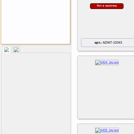
Нет в наличии
арт.:
ADWT-10343
Как заставить женщину
заниматся спортом?