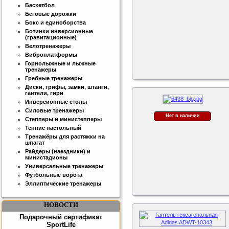
Баскетбол
Беговые дорожки
Бокс и единоборства
Ботинки инверсионные
Интернет магазин SportLife
(гравитационные)
Работаем на рынке спортивных
Велотренажеры
товаров с 2008 года!
Виброплатформы
Горнолыжные и лыжные
тренажеры
Гребные тренажеры
Диски, грифы, замки, штанги,
гантели, гири
Инверсионные столы
Силовые тренажеры
Нет в наличии
Степперы и министепперы
Бесплатная сборка и доставка
Теннис настольный
товара!
Тренажёры для растяжки на
шпагат
Райдеры (наездники) и
министадионы
Универсальные тренажеры
Футбольные ворота
Эллиптические тренажеры
НОВОСТИ
Подарочный сертификат
SportLife