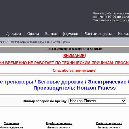
Режим работы магазин
пн - чт: с 09:00 до 19:
Заказы на сайте прин
Доставка
Оплата
Важная информация
Частые вопросы
Конта
рожки
/
Электрические беговые дорожки
/ Horizon Fitness
Информационное сообщение от SportLife
ВНИМАНИЕ
!
ИН ВРЕМЕННО НЕ РАБОТАЕТ ПО ТЕХНИЧЕСКИМ ПРИЧИНАМ. ПРОСЬ
Спасибо за понимание!
е тренажеры
/
Беговые дорожки
/ Электрические
Производитель: Horizon Fitness
Фильтр товаров по бренду:
Магни
т
ные
Профессиональные
Реабили
т
ационные
беговые дорожки
беговые дорожки
беговые дорожки