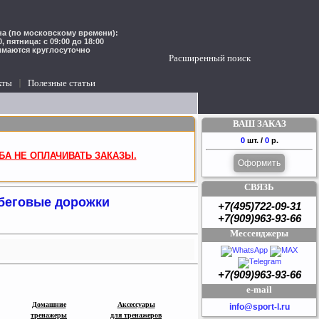
а (по московскому времени):
00, пятница: с 09:00 до 18:00
имаются круглосуточно
Расширенный поиск
кты
Полезные статьи
ВАШ ЗАКАЗ
0
шт. /
0
р.
БА НЕ ОПЛАЧИВАТЬ ЗАКАЗЫ.
Оформить
СВЯЗЬ
 беговые дорожки
+7(495)722-09-31
+7(909)963-93-66
Мессенджеры
+7(909)963-93-66
e-mail
Домашние
Аксессуары
info@sport-l.ru
т
ренажеры
для
т
ренаже
ров