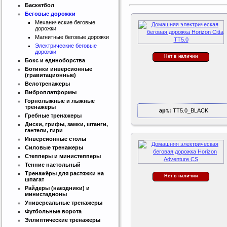
Баскетбол
Беговые дорожки
Механические беговые
дорожки
Магнитные беговые дорожки
Электрические беговые
дорожки
Нет в наличии
Бокс и единоборства
Ботинки инверсионные
(гравитационные)
Велотренажеры
Виброплатформы
Горнолыжные и лыжные
тренажеры
арт.:
TT5.0_BLACK
Гребные тренажеры
Диски, грифы, замки, штанги,
гантели, гири
Инверсионные столы
Силовые тренажеры
Степперы и министепперы
Теннис настольный
Тренажёры для растяжки на
Нет в наличии
шпагат
Райдеры (наездники) и
министадионы
Универсальные тренажеры
Футбольные ворота
Эллиптические тренажеры