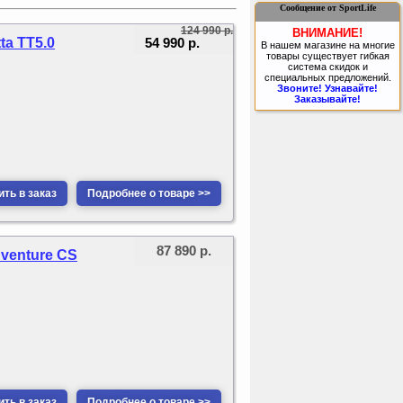
Сообщение от SportLife
124 990 р.
ВНИМАНИЕ!
54 990 р.
ta TT5.0
В нашем магазине на многие
товары существует гибкая
система скидок и
специальных предложений.
Звоните! Узнавайте!
Заказывайте!
ть в заказ
Подробнее о товаре >>
87 890 р.
dventure CS
ть в заказ
Подробнее о товаре >>