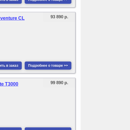
93 890 р.
dventure CL
ть в заказ
Подробнее о товаре >>
99 890 р.
te T3000