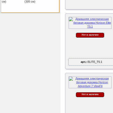
(305 см)
Sport Elite Каркас
батута 3,05м (Т-
коннектор)
Каркас батута Sport Elite
диаметром 3,05 метра
(10FT)
Нет в наличии
Tatonka Thermo 250
Термокружка
арт.:
ELITE_T5.1
ертикаль Наклонная
лестница с площадкой
для горки
Нет в наличии
Наклонная лестница с
площадкой для горки к
ДСК Вертикаль