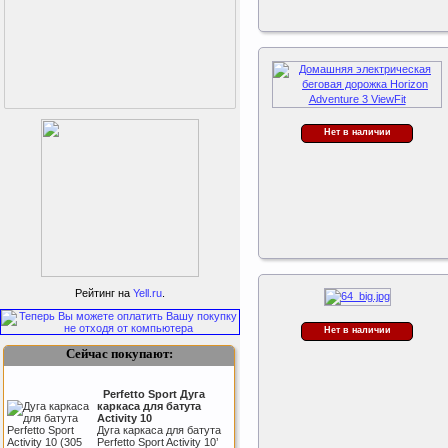
Нет в наличии
Как заставить женщину
заниматся спортом?
Рейтинг на
Yell.ru
.
Нет в наличии
Сейчас покупают:
Perfetto Sport Дуга
каркаса для батута
Activity 10
Дуга каркаса для батута
Perfetto Sport Activity 10’