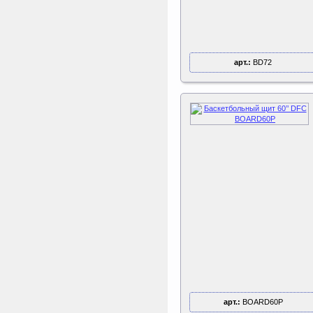
Perfetto Sport Дуга
каркаса для батута
Activity 10
арт.:
BD72
Дуга каркаса для батута
Perfetto Sport Activity 10’
(305 см)
ертикаль Наклонная
лестница с площадкой
для горки
Наклонная лестница с
площадкой для горки к
ДСК Вертикаль
арт.:
BOARD60P