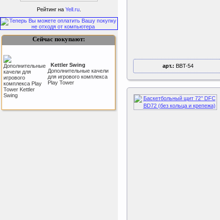
SportLife
Рейтинг на
Yell.ru
.
Сейчас покупают:
Kettler Swing
арт.:
BBT-54
Дополнительные качели
для игрового комплекса
Как заставить женщину
Play Tower
заниматся спортом?
Tatonka Thermo 250
Термокружка
Sport Elite Каркас
батута 3,05м (Т-
коннектор)
Каркас батута Sport Elite
диаметром 3,05 метра
(10FT)