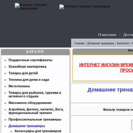
О магазине
Доста
вопросы
Главная
/
Домашние тренажеры
/
Баскетбол
/ 
Инф
КАТАЛОГ
Подарочные сертификаты
ИНТЕРНЕТ МАГАЗИН ВРЕМ
Хоккейная экипировка
ПРОСЬ
Товары для детей
Техника для дома и сада
Мототехника
Домашние трен
Товары для рыбалки, туризма и
активного отдыха
Массажное оборудование
Аэробика, фитнес, пилатес, йога,
Фильтр товаров п
функциональный тренинг
Профессиональные тренажеры
Домашние тренажеры
Аксессуары для тренажеров