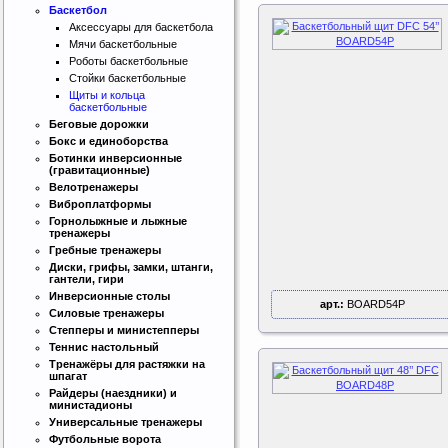
Баскетбол
Аксессуары для баскетбола
Мячи баскетбольные
Роботы баскетбольные
Стойки баскетбольные
Щиты и кольца
баскетбольные
Беговые дорожки
Бокс и единоборства
Ботинки инверсионные
(гравитационные)
Велотренажеры
Виброплатформы
Горнолыжные и лыжные
тренажеры
Гребные тренажеры
Диски, грифы, замки, штанги,
гантели, гири
Инверсионные столы
арт.:
BOARD54P
Силовые тренажеры
Степперы и министепперы
Теннис настольный
Тренажёры для растяжки на
шпагат
Райдеры (наездники) и
министадионы
Универсальные тренажеры
Футбольные ворота