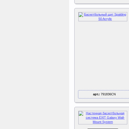
арт.:
791836CN