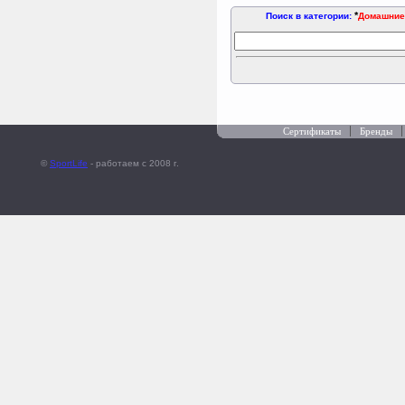
*
Поиск в категории:
Домашние
Сертификаты
Бренды
©
SportLife
- работаем c 2008 г.