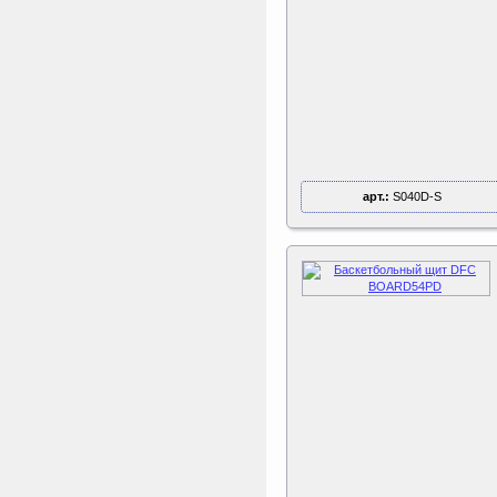
арт.:
S040D-S