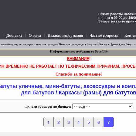
Режим работы магазин
пн - чт: с 09:00 до 19:
Заказы на сайте прин
Доставка
Оплата
Важная информация
Частые вопросы
Конта
 мини-батуты, аксессуары и комплектующие
/
Комплектующие для батутов
/ Каркасы (рамы) для батутов
Информационное сообщение от SportLife
ВНИМАНИЕ
!
ИН ВРЕМЕННО НЕ РАБОТАЕТ ПО ТЕХНИЧЕСКИМ ПРИЧИНАМ. ПРОСЬ
Спасибо за понимание!
атуты уличные, мини-батуты, аксессуары и ком
для батутов
/ Каркасы (рамы) для батуто
Фильтр товаров по бренду:
1
2
3
4
5
6
7