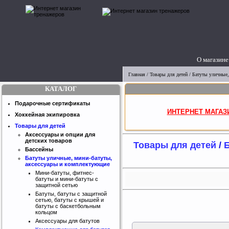
О магазине
Главная
/
Товары для детей
/
Батуты уличные,
КАТАЛОГ
Подарочные сертификаты
ИНТЕРНЕТ МАГАЗ
Хоккейная экипировка
Товары для детей
Аксессуары и опции для
детских товаров
Товары для детей
/
Б
Бассейны
Батуты уличные, мини-батуты,
аксессуары и комплектующие
Мини-батуты, фитнес-
батуты и мини-батуты с
защитной сетью
Батуты, батуты с защитной
сетью, батуты с крышей и
батуты с баскетбольным
кольцом
Аксессуары для батутов