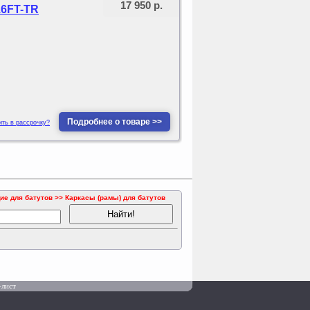
17 950 р.
16FT-TR
Подробнее о товаре >>
ить в рассрочку?
е для батутов >> Каркасы (рамы) для батутов
-лист