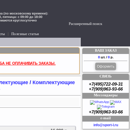
а (по московскому времени):
00, пятница: с 09:00 до 18:00
имаются круглосуточно
Расширенный поиск
кты
Полезные статьи
ВАШ ЗАКАЗ
0
шт. /
0
р.
БА НЕ ОПЛАЧИВАТЬ ЗАКАЗЫ.
Оформить
СВЯЗЬ
плектующие
/
Комплектующие
+7(495)722-09-31
в
+7(909)963-93-66
Мессенджеры
+7(909)963-93-66
e-mail
info@sport-l.ru