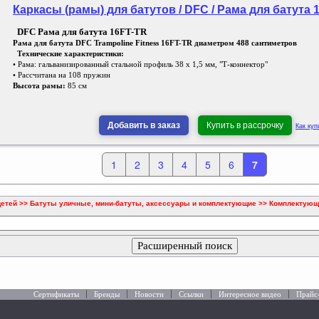
Каркасы (рамы) для батутов / DFC / Рама для батута 
DFC Рама для батута 16FT-TR
Рама для батута DFC Trampoline Fitness 16FT-TR диаметром 488 сантиметров
Технические характеристики:
• Рама: гальванизированный стальной профиль 38 х 1,5 мм, "Т-коннектор"
• Рассчитана на 108 пружин
Высота рамы:
85 см
Добавить в заказ
Купить в рассрочку
Как куп
1
2
3
4
5
6
7
детей >> Батуты уличные, мини-батуты, аксессуары и комплектующие >> Комплектующи
Расширенный поиск
Сертификаты
Бренды
Новости
Ссылки
Интересное видео
Прайс